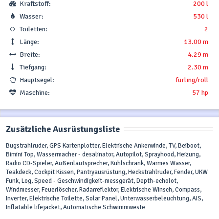
Kraftstoff:
200 l
Wasser:
530 l
Toiletten:
2
Länge:
13.00 m
Breite:
4.29 m
Tiefgang:
2.30 m
Hauptsegel:
furling/roll
Maschine:
57 hp
Zusätzliche Ausrüstungsliste
Bugstrahlruder, GPS Kartenplotter, Elektrische Ankerwinde, TV, Beiboot,
Bimini Top, Wassermacher - desalinator, Autopilot, Sprayhood, Heizung,
Radio CD-Spieler, Außenlautsprecher, Kühlschrank, Warmes Wasser,
Teakdeck, Cockpit Kissen, Pantryausrüstung, Heckstrahlruder, Fender, UKW
Funk, Log, Speed - Geschwindigkeit-messgerät, Depth-echolot,
Windmesser, Feuerlöscher, Radarreflektor, Elektrische Winsch, Compass,
Inverter, Elektrische Toilette, Solar Panel, Unterwasserbeleuchtung, AIS,
Inflatable lifejacket, Automatische Schwimmweste