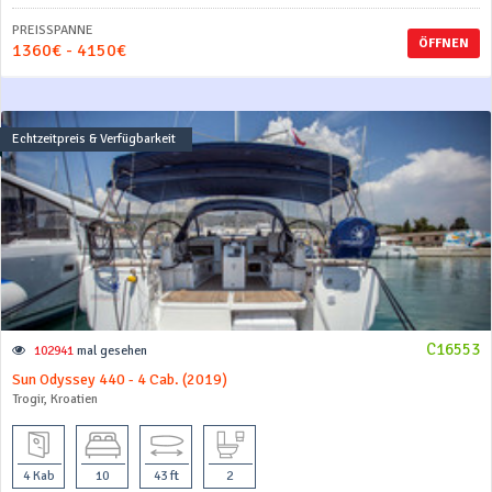
PREISSPANNE
ÖFFNEN
1360€ - 4150€
Echtzeitpreis & Verfügbarkeit
C16553
102941
mal gesehen
Sun Odyssey 440 - 4 Cab. (2019)
Trogir, Kroatien
4 Kab
10
43 ft
2