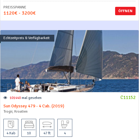
PREISSPANNE
ÖFFNEN
1120€ - 3200€
Echtzeitpreis & Verfügbarkeit
C11152
101440
mal gesehen
Sun Odyssey 479 - 4 Cab. (2019)
Trogir, Kroatien
4 Kab
10
47 ft
4