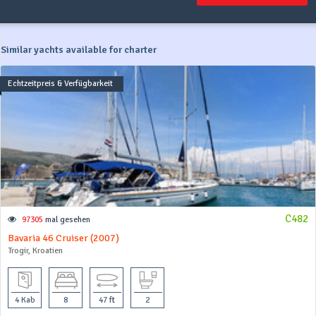
Similar yachts available for charter
Echtzeitpreis & Verfügbarkeit
C482
97305
mal gesehen
Bavaria 46 Cruiser (2007)
Trogir, Kroatien
4 Kab
8
47 ft
2