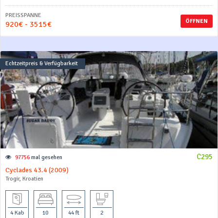
PREISSPANNE
ÖFFNEN
920€ - 3515€
Echtzeitpreis & Verfügbarkeit
C295
97756
mal gesehen
Cyclades 43.4 (2009)
Trogir, Kroatien
4 Kab
10
44 ft
2