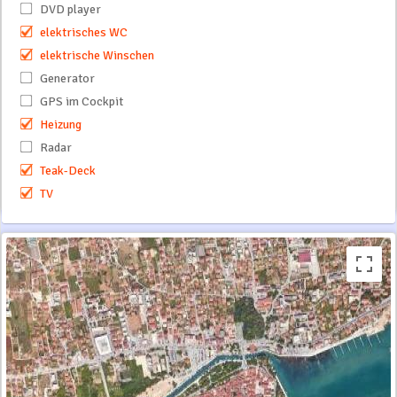
DVD player
elektrisches WC
elektrische Winschen
Generator
GPS im Cockpit
Heizung
Radar
Teak-Deck
TV