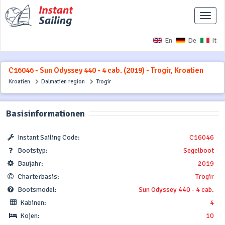
Naviga
ausbl
En
De
It
C16046 - Sun Odyssey 440 - 4 cab. (2019) - Trogir, Kroatien
Kroatien
Dalmatien region
Trogir
Basisinformationen
Instant Sailing Code:
C16046
Bootstyp:
Segelboot
Baujahr:
2019
Charterbasis:
Trogir
Bootsmodel:
Sun Odyssey 440 - 4 cab.
Kabinen:
4
Kojen:
10