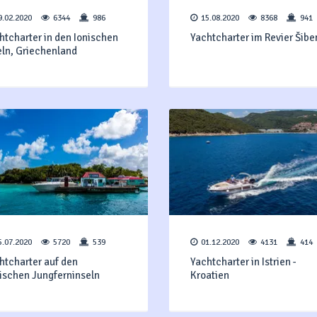
9.02.2020
6344
986
15.08.2020
8368
941
htcharter in den Ionischen
Yachtcharter im Revier Šibe
eln, Griechenland
5.07.2020
5720
539
01.12.2020
4131
414
htcharter auf den
Yachtcharter in Istrien -
tischen Jungferninseln
Kroatien