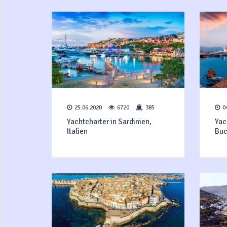
25.06.2020
6720
385
0
Yachtcharter in Sardinien,
Yac
Italien
Buc