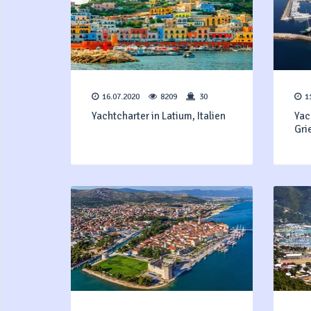
16.07.2020
8209
30
1
Yachtcharter in Latium, Italien
Yac
Gr