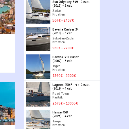
Sun Odyssey 349 - 2 cab.
(2015) - 2 cab
Zadar
Kroatien
504€ - 2437€
Bavaria Cruiser 34
(2019) - 3 cab
Sukošan-Zadar
Kroatien
960€ - 2700€
Bavaria 39 Cruiser
(2007) - 3 cab
Trget
Kroatien
1360€ - 2200€
Lagoon 450 F - 4 + 2 cab.
(2019) - 4 cab
Road Town
Karibik
2348€ - 10035€
Hanse 458
(2021) - 4 cab
Trogir
Kroatien