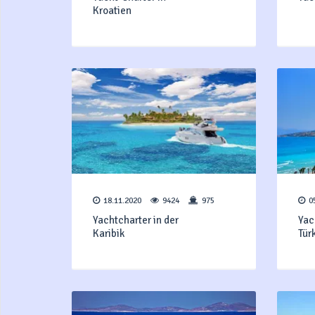
Kroatien
18.11.2020
9424
975
0
Yachtcharter in der
Yac
Karibik
T