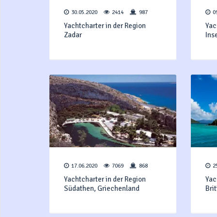
30.05.2020
2414
987
0
Yachtcharter in der Region
Yac
Zadar
Ins
17.06.2020
7069
868
2
Yachtcharter in der Region
Yac
Südathen, Griechenland
Bri