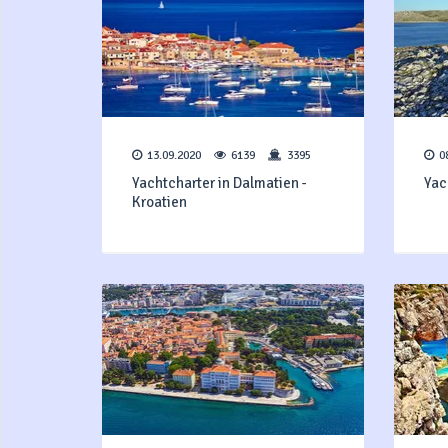
13.09.2020
6139
3395
0
Yachtcharter in Dalmatien -
Yac
Kroatien