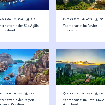
4.04.2020
1541
216
28.05.2020
4695
215
htcharter in der Süd Ägäis,
Yachtcharter im Revier
echenland
Thessalien
0.10.2020
490
162
27.04.2020
2244
134
htcharter in der Region
Yachtcharter im Epirus-Revi
rovnik, Kroatien
Griechenland