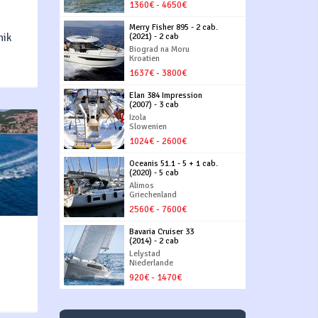
1360€ - 4650€
Merry Fisher 895 - 2 cab.
nik
(2021) - 2 cab
Biograd na Moru
Kroatien
1637€ - 3800€
Elan 384 Impression
(2007) - 3 cab
Izola
Slowenien
1024€ - 2600€
Oceanis 51.1 - 5 + 1 cab.
(2020) - 5 cab
Alimos
Griechenland
2560€ - 7600€
Bavaria Cruiser 33
(2014) - 2 cab
Lelystad
Niederlande
920€ - 1470€