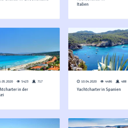
Italien
5.05.2020
5423
717
10.04.2020
4486
488
htcharter in der
Yachtcharter in Spanien
ürkei