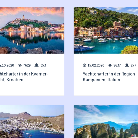
4.10.2020
7629
353
15.02.2020
8637
277
htcharter in der Kvarner-
Yachtcharter in der Region
ht, Kroatien
Kampanien, Italien