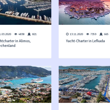
1.03.2020
4838
821
13.11.2020
7359
665
htcharter in Alimos,
Yacht-Charter in Lefkada
iechenland