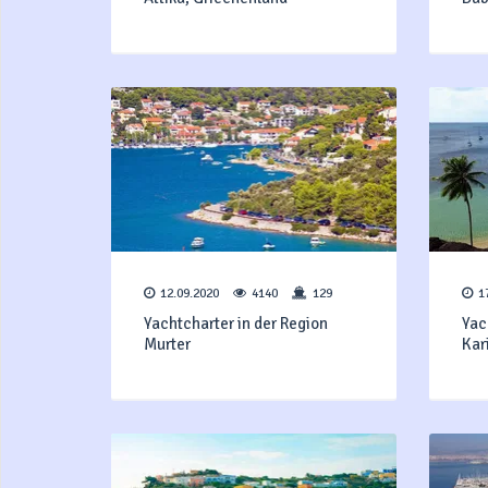
12.09.2020
4140
129
1
Yachtcharter in der Region
Yac
Murter
K