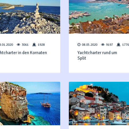
8.01.2020
3061
1928
08.05.2020
9197
1776
htcharter in den Kornaten
Yachtcharter rund um
Split