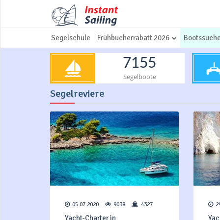
Segelschule
Frühbucherrabatt 2026
Bootssuch
7155
Segelboote
Segelreviere
05.07.2020
9038
4327
2
Yacht-Charter in
Yac