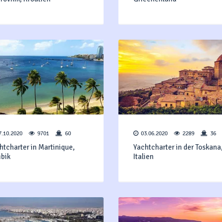
7.10.2020
9701
60
03.06.2020
2289
36
htcharter in Martinique,
Yachtcharter in der Toskana
aribik
Italien