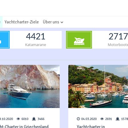
e
Yachtcharter-Ziele
Über uns
4421
2717
Katamarane
Motorboot
9.10.2020
6010
3466
04.03.2020
2691
1578
ht-Charter in Griechenland
Yachtcharter in