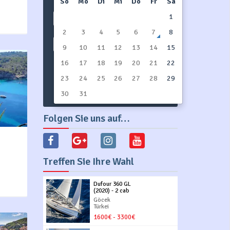
So
Mo
Di
Mi
Do
Fr
Sa
1
Bootstyp
2
3
4
5
6
7
8
Zeige alles
9
10
11
12
13
14
15
16
17
18
19
20
21
22
23
24
SUCHE YACHTEN
25
26
27
28
29
30
31
Folgen Sie uns auf…
Treffen Sie Ihre Wahl
Dufour 360 GL
(2020) - 2 cab
Göcek
Türkei
1600€ - 3300€