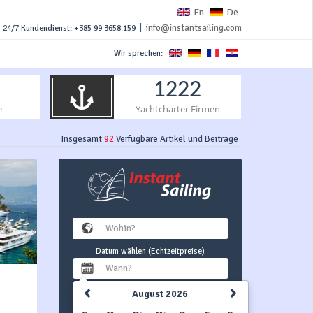
En
De
|
info@instantsailing.com
24/7 Kundendienst: +385 99 3658 159
Wir sprechen:
1222
e
Yachtcharter Firmen
Insgesamt
92
Verfügbare Artikel und Beiträge
Datum wählen (Echtzeitpreise)
August 2026
1 Woche