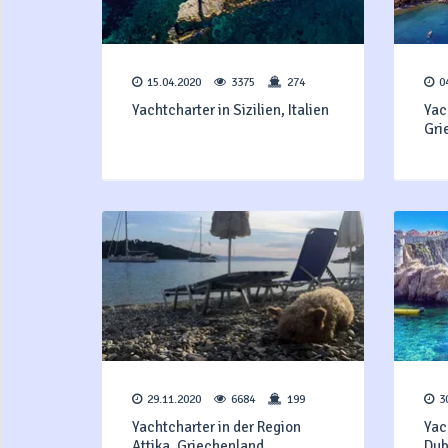
15.04.2020
3375
274
0
Yachtcharter in Sizilien, Italien
Yac
Gri
29.11.2020
6684
199
3
Yachtcharter in der Region
Yac
Attika, Griechenland
Dub