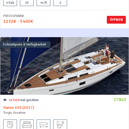
4 Kab
10
44 ft
2
PREISSPANNE
ÖFFNEN
1232€ - 5400€
Echtzeitpreis & Verfügbarkeit
C7843
117419
mal gesehen
Hanse 455 (2017)
Trogir, Kroatien