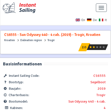
Naviga
ausbl
En
De
It
C16555 - Sun Odyssey 440 - 4 cab. (2019) - Trogir, Kroatien
Kroatien
Dalmatien region
Trogir
Basisinformationen
Instant Sailing Code:
C16555
Bootstyp:
Segelboot
Baujahr:
2019
Charterbasis:
Trogir
Bootsmodel:
Sun Odyssey 440 - 4 cab.
Kabinen:
4