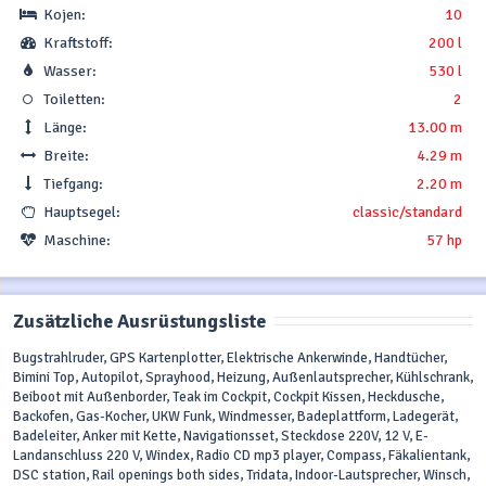
Kojen:
10
Kraftstoff:
200 l
Wasser:
530 l
Toiletten:
2
Länge:
13.00 m
Breite:
4.29 m
Tiefgang:
2.20 m
Hauptsegel:
classic/standard
Maschine:
57 hp
Zusätzliche Ausrüstungsliste
Bugstrahlruder, GPS Kartenplotter, Elektrische Ankerwinde, Handtücher,
Bimini Top, Autopilot, Sprayhood, Heizung, Außenlautsprecher, Kühlschrank,
Beiboot mit Außenborder, Teak im Cockpit, Cockpit Kissen, Heckdusche,
Backofen, Gas-Kocher, UKW Funk, Windmesser, Badeplattform, Ladegerät,
Badeleiter, Anker mit Kette, Navigationsset, Steckdose 220V, 12 V, E-
Landanschluss 220 V, Windex, Radio CD mp3 player, Compass, Fäkalientank,
DSC station, Rail openings both sides, Tridata, Indoor-Lautsprecher, Winsch,