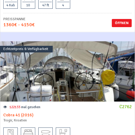
4 Kab
10
47 ft
4
PREISSPANNE
ÖFFNEN
1360€ - 4150€
Echtzeitpreis & Verfügbarkeit
C2762
122133
mal gesehen
Cobra 41 (2016)
Trogir, Kroatien