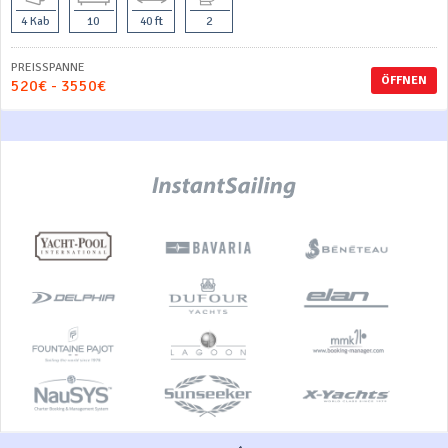
4 Kab
10
40 ft
2
PREISSPANNE
ÖFFNEN
520€ - 3550€