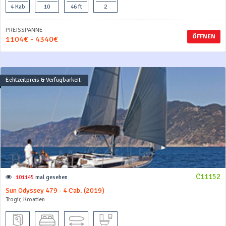
4 Kab
10
46 ft
2
PREISSPANNE
ÖFFNEN
1104€ - 4340€
Echtzeitpreis & Verfügbarkeit
C11152
101145
mal gesehen
Sun Odyssey 479 - 4 Cab. (2019)
Trogir, Kroatien