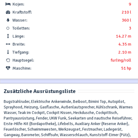
Kojen:
9
Kraftstoff:
210 l
Wasser:
360 l
Toiletten:
3
Länge:
14.27 m
Breite:
4.35 m
Tiefgang:
2.10 m
Hauptsegel:
furling/roll
Maschine:
51 hp
Zusätzliche Ausrüstungsliste
Bugstrahlruder, Elektrische Ankerwinde, Beiboot, Bimini Top, Autopilot,
Sprayhood, Heizung, Gasflasche, Außenlautsprecher, Kühlschrank, Warmes
Wasser, Teak im Cockpit, Cockpit Kissen, Heckdusche, Cockpittisch,
Pantryausrüstung, Fender, UKW Funk, Seekarten und nautische Reiseführer,
Erste-Hilfe-Kit (Bordapotheke), Lifebelts, Auxiliary Anker (Reserve Anker),
Feuerlöscher, Schwimmwesten, Werkzeugset, Festmacher, Ladegerät,
Gangway, Barometer, Schiffsuhr, Wasserschlauch, Kunststoff-Eimer (Pütz),