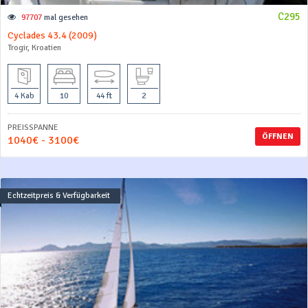
C295
97707
mal gesehen
Cyclades 43.4 (2009)
Trogir, Kroatien
4 Kab
10
44 ft
2
PREISSPANNE
ÖFFNEN
1040€ - 3100€
Echtzeitpreis & Verfügbarkeit