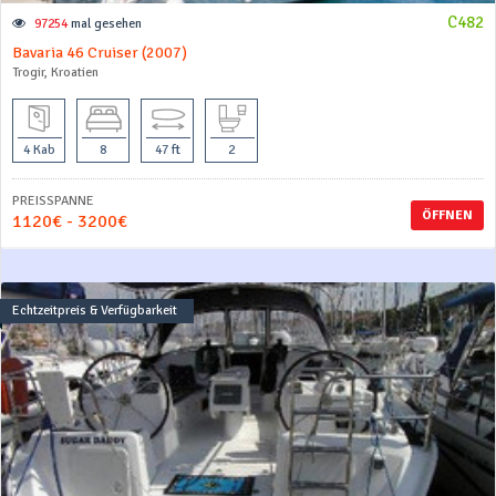
C482
97254
mal gesehen
Bavaria 46 Cruiser (2007)
Trogir, Kroatien
4 Kab
8
47 ft
2
PREISSPANNE
ÖFFNEN
1120€ - 3200€
Echtzeitpreis & Verfügbarkeit