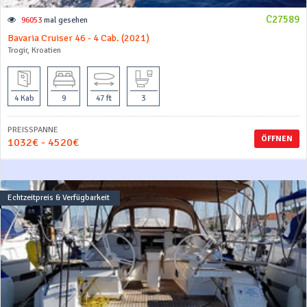
C27589
96053
mal gesehen
Bavaria Cruiser 46 - 4 Cab. (2021)
Trogir, Kroatien
4 Kab
9
47 ft
3
PREISSPANNE
ÖFFNEN
1032€ - 4520€
Echtzeitpreis & Verfügbarkeit