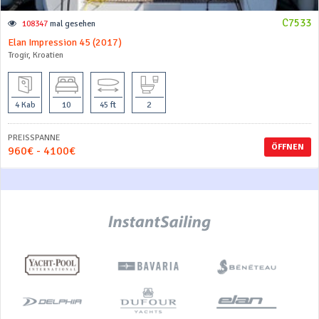
C7533
108347
mal gesehen
Elan Impression 45 (2017)
Trogir, Kroatien
4 Kab
10
45 ft
2
PREISSPANNE
ÖFFNEN
960€ - 4100€