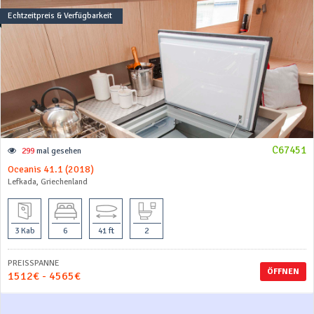
Echtzeitpreis & Verfügbarkeit
C67451
299
mal gesehen
Oceanis 41.1 (2018)
Lefkada, Griechenland
3 Kab
6
41 ft
2
PREISSPANNE
ÖFFNEN
1512€ - 4565€