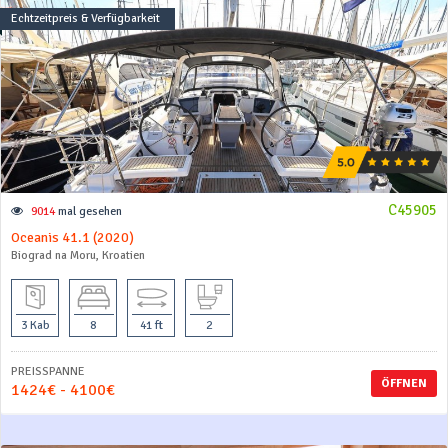
Echtzeitpreis & Verfügbarkeit
C45905
9014
mal gesehen
Oceanis 41.1 (2020)
Biograd na Moru, Kroatien
3 Kab
8
41 ft
2
PREISSPANNE
ÖFFNEN
1424€ - 4100€