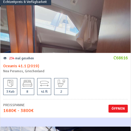
Echtzeitpreis & Verfügbarkeit
C68616
234
mal gesehen
Oceanis 41.1 (2019)
Nea Peramos, Griechenland
3 Kab
8
41 ft
2
PREISSPANNE
ÖFFNEN
1680€ - 3800€