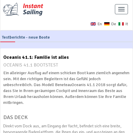
Naviga
ausbl
En
De
It
Testberichte - neue Boote
Oceanis 41.1: Familie ist alles
OCEANIS 41.1 BOOTSTEST
Ein alleiniger Ausflug auf einem schicken Boot kann ziemlich angenehm
sein. Mit den richtigen Begleitern ist das Gefühl jedoch
unbeschreiblich. Das Modell BeneteauOceanis 41.1 2018 sorgt dafür,
dass Sie in Ihrem geräumigen Cockpit und Innenraum das Beste aus
Ihrem Urlaub herausholen können. Außerdem können Sie Ihre Familie
mitbringen.
DAS DECK
Direkt vom Dock aus, am Eingang der Yacht, befindet sich eine breite,
hervorragende Badeplattform, die Ihnen das ein- und aussteigen an den