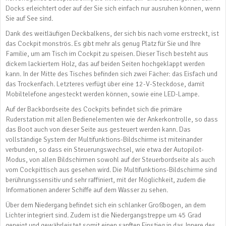
Docks erleichtert oder auf der Sie sich einfach nur ausruhen können, wenn
Sie auf See sind.
Dank des weitläufigen Deckbalkens, der sich bis nach vorne erstreckt, ist
das Cockpit monströs. Es gibt mehr als genug Platz für Sie und Ihre
Familie, um am Tisch im Cockpit zu speisen. Dieser Tisch besteht aus
dickem lackiertem Holz, das auf beiden Seiten hochgeklappt werden
kann. In der Mitte des Tisches befinden sich zwei Fächer: das Eisfach und
das Trockenfach. Letzteres verfügt über eine 12-V-Steckdose, damit
Mobiltelefone angesteckt werden können, sowie eine LED-Lampe.
Auf der Backbordseite des Cockpits befindet sich die primäre
Ruderstation mit allen Bedienelementen wie der Ankerkontrolle, so dass
das Boot auch von dieser Seite aus gesteuert werden kann. Das
vollständige System der Multifunktions-Bildschirme ist miteinander
verbunden, so dass ein Steuerungswechsel, wie etwa der Autopilot-
Modus, von allen Bildschirmen sowohl auf der Steuerbordseite als auch
vom Cockpittisch aus gesehen wird. Die Multifunktions-Bildschirme sind
berührungssensitiv und sehr raffiniert, mit der Möglichkeit, zudem die
Informationen anderer Schiffe auf dem Wasser zu sehen.
Über dem Niedergang befindet sich ein schlanker Großbogen, an dem
Lichter integriert sind. Zudem ist die Niedergangstreppe um 45 Grad
geneigt und gewährleistet somit einen sanften Einstieg in das Innere des