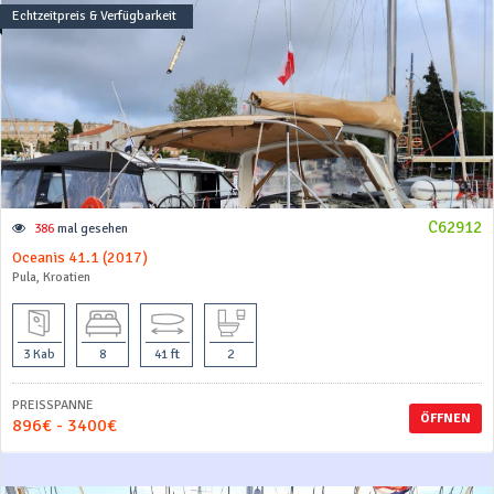
Echtzeitpreis & Verfügbarkeit
C62912
386
mal gesehen
Oceanis 41.1 (2017)
Pula, Kroatien
3 Kab
8
41 ft
2
PREISSPANNE
ÖFFNEN
896€ - 3400€