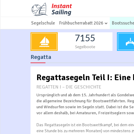
Segelschule
Frühbucherrabatt 2026
Bootssuch
7155
Segelboote
Regatta
Regattasegeln Teil I: Eine
REGATTEN I – DIE GESCHICHTE
Ursprünglich und ab dem 15. Jahrhundert als Gondelwet
die allgemeine Bezeichnung für Bootswettfahrten. Reg
und Windsurfen sowie im Segeln statt. Dabei ist die S
vor allem deshalb, bei Amateuren, Freizeitseglern sowi
Das Regattasegeln ist ein Bootswettkampf, bei dem eine
eine Stunde bis zu mehreren Monaten) von mindestens zw