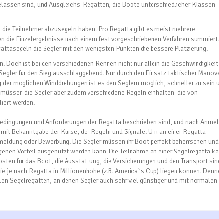
elassen sind, und Ausgleichs-Regatten, die Boote unterschiedlicher Klassen
 die Teilnehmer abzusegeln haben. Pro Regatta gibt es meist mehrere
n die Einzelergebnisse nach einem fest vorgeschriebenen Verfahren summiert.
attasegeln die Segler mit den wenigsten Punkten die bessere Platzierung.
uzen. Doch ist bei den verschiedenen Rennen nicht nur allein die Geschwindigkeit
 Segler für den Sieg ausschlaggebend. Nur durch den Einsatz taktischer Manöve
der möglichen Winddrehungen ist es den Seglern möglich, schneller zu sein 
i müssen die Segler aber zudem verschiedene Regeln einhalten, die von
liert werden.
ie Bedingungen und Anforderungen der Regatta beschrieben sind, und nach Anme
g mit Bekanntgabe der Kurse, der Regeln und Signale. Um an einer Regatta
nmeldung oder Bewerbung. Die Segler müssen ihr Boot perfekt beherrschen und
igenen Vorteil ausgenutzt werden kann. Die Teilnahme an einer Segelregatta k
sten für das Boot, die Ausstattung, die Versicherungen und den Transport sin
e je nach Regatta in Millionenhöhe (z.B. America`s Cup) liegen können. Den
alen Segelregatten, an denen Segler auch sehr viel günstiger und mit normalen