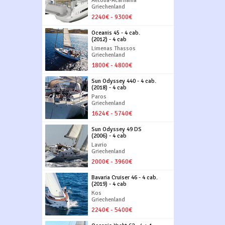
Aetolia-Acarnania
Griechenland
2240€ - 9300€
Oceanis 45 - 4 cab.
(2012) - 4 cab
Limenas Thassos
Griechenland
1800€ - 4800€
Sun Odyssey 440 - 4 cab.
(2018) - 4 cab
Paros
Griechenland
1624€ - 5740€
Sun Odyssey 49 DS
(2006) - 4 cab
Lavrio
Griechenland
2000€ - 3960€
Bavaria Cruiser 46 - 4 cab.
(2019) - 4 cab
Kos
Griechenland
2240€ - 5400€