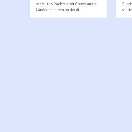
statt. 155 Yachten mit Crews aus 12
Runde
Ländern nahmen an der di...
start