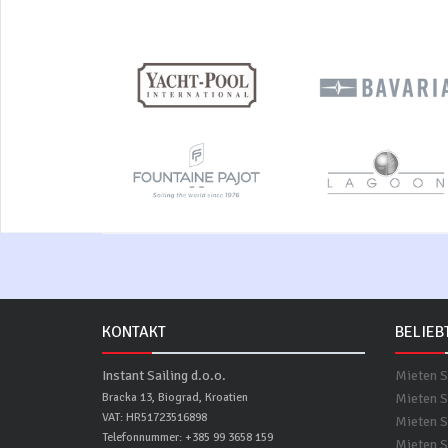
KONTAKT
BELIEB
Instant Sailing d.o.o.
Mieten S
Bracka 13, Biograd, Kroatien
Mieten S
VAT: HR51723516898
Mieten Si
Telefonnummer: +385 99 3658 159
Mieten S