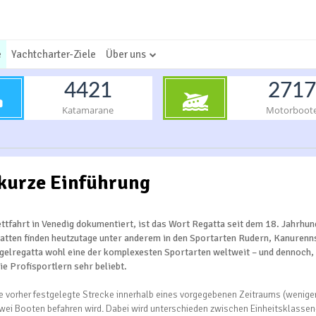
e
Yachtcharter-Ziele
Über uns
4421
2717
Katamarane
Motorboot
 kurze Einführung
tfahrt in Venedig dokumentiert, ist das Wort Regatta seit dem 18. Jahrhun
atten finden heutzutage unter anderem in den Sportarten Rudern, Kanurenn
egelregatta wohl eine der komplexesten Sportarten weltweit – und dennoch,
e Profisportlern sehr beliebt.
 vorher festgelegte Strecke innerhalb eines vorgegebenen Zeitraums (weniger
ei Booten befahren wird. Dabei wird unterschieden zwischen Einheitsklassen