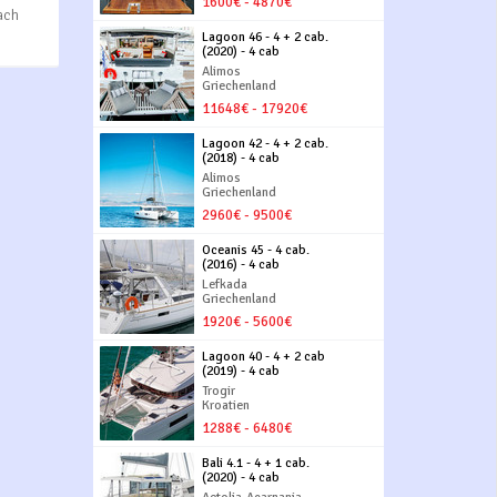
1600€ - 4870€
ach
Lagoon 46 - 4 + 2 cab.
(2020) - 4 cab
Alimos
Griechenland
11648€ - 17920€
Lagoon 42 - 4 + 2 cab.
(2018) - 4 cab
Alimos
Griechenland
2960€ - 9500€
Oceanis 45 - 4 cab.
(2016) - 4 cab
Lefkada
Griechenland
1920€ - 5600€
Lagoon 40 - 4 + 2 cab
(2019) - 4 cab
Trogir
Kroatien
1288€ - 6480€
Bali 4.1 - 4 + 1 cab.
(2020) - 4 cab