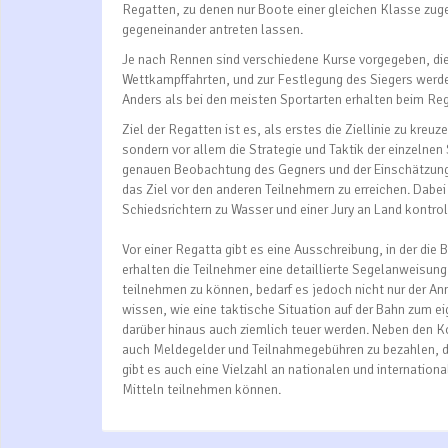
Regatten, zu denen nur Boote einer gleichen Klasse zug
gegeneinander antreten lassen.
Je nach Rennen sind verschiedene Kurse vorgegeben, die
Wettkampffahrten, und zur Festlegung des Siegers werde
Anders als bei den meisten Sportarten erhalten beim Reg
Ziel der Regatten ist es, als erstes die Ziellinie zu kre
sondern vor allem die Strategie und Taktik der einzelnen
genauen Beobachtung des Gegners und der Einschätzung 
das Ziel vor den anderen Teilnehmern zu erreichen. Dabe
Schiedsrichtern zu Wasser und einer Jury an Land kontrol
Vor einer Regatta gibt es eine Ausschreibung, in der d
erhalten die Teilnehmer eine detaillierte Segelanweisun
teilnehmen zu können, bedarf es jedoch nicht nur der A
wissen, wie eine taktische Situation auf der Bahn zum e
darüber hinaus auch ziemlich teuer werden. Neben den Ko
auch Meldegelder und Teilnahmegebühren zu bezahlen, di
gibt es auch eine Vielzahl an nationalen und internation
Mitteln teilnehmen können.