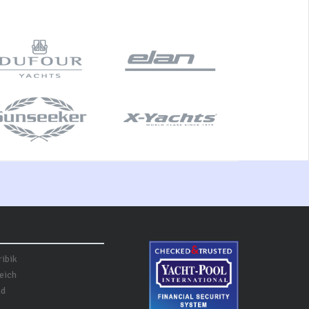
ribik
eich
nd