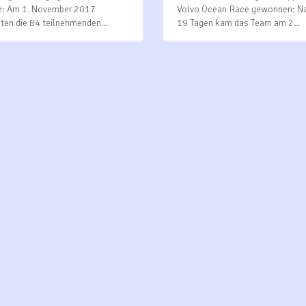
: Am 1. November 2017
Volvo Ocean Race gewonnen: N
eten die 84 teilnehmenden...
19 Tagen kam das Team am 2...