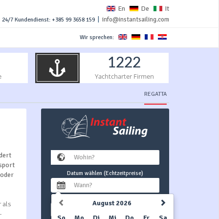
En
De
It
|
info@instantsailing.com
24/7 Kundendienst: +385 99 3658 159
Wir sprechen:
1222
e
Yachtcharter Firmen
REGATTA
dert
sport
Datum wählen (Echtzeitpreise)
 oder
August 2026
 als
1 Woche
-
So
Mo
Di
Mi
Do
Fr
Sa