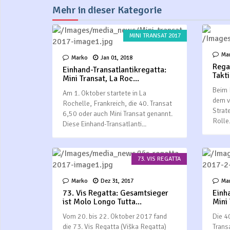
Mehr in dieser Kategorie
MINI TRANSAT 2017
Ma
Marko
Jan 01, 2018
Regat
Einhand-Transatlantikregatta:
Takti
Mini Transat, La Roc...
Beim 
Am 1. Oktober startete in La
dem v
Rochelle, Frankreich, die 40. Transat
Strat
6,50 oder auch Mini Transat genannt.
Rolle
Diese Einhand-Transatlanti...
73. VIS REGATTA
Marko
Dez 31, 2017
Ma
73. Vis Regatta: Gesamtsieger
Einh
ist Molo Longo Tutta...
Mini 
Vom 20. bis 22. Oktober 2017 fand
Die 4
die 73. Vis Regatta (Viška Regatta)
Trans