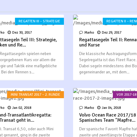
REGATTEN III – STRATEGIE
REGATTEN II – RE
rko
Dez 30, 2017
Marko
Dez 29, 2017
tasegeln Teil III: Strategie,
Regattasegeln Teil II: Renna
ken und Re...
und Kurse
Regattasegeln spielen neben
Die klassische Austragungsform 
orgegebenen Kurs vor allem die
Segelregatta ist das Fleet Race.
egie und Taktik eine maßgebliche
Dabei segeln mindestens drei B
. Bei den Rennen s...
gegeneinander an, mit dem...
MINI TRANSAT 2017 – 2. RUNDE
VOR 2017-18 
rko
Jan 02, 2018
Marko
Jan 04, 2018
and-Transatlantikregatta:
Volvo Ocean Race 2017/18 
Transat geht in...
Spanisches Team "Mapfre...
0. Transat 6,50, oder auch Mini
Der spanische Favorit Mapfre hat
at genannt, ging in die zweite
zweite und zweitlängste Etappe 