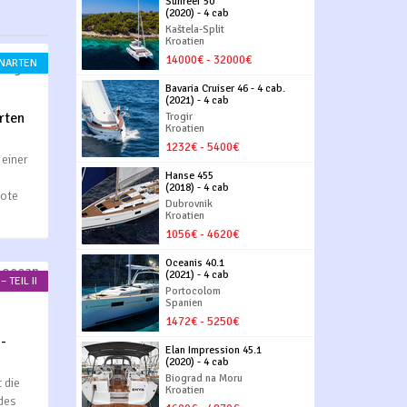
Sunreef 50
(2020) - 4 cab
Kaštela-Split
Kroatien
14000€ - 32000€
NNARTEN
Bavaria Cruiser 46 - 4 cab.
(2021) - 4 cab
rten
Trogir
Kroatien
1232€ - 5400€
einer
Hanse 455
(2018) - 4 cab
oote
Dubrovnik
Kroatien
1056€ - 4620€
Oceanis 40.1
(2021) - 4 cab
– TEIL II
Portocolom
Spanien
1472€ - 5250€
-
Elan Impression 45.1
(2020) - 4 cab
Biograd na Moru
 die
Kroatien
des