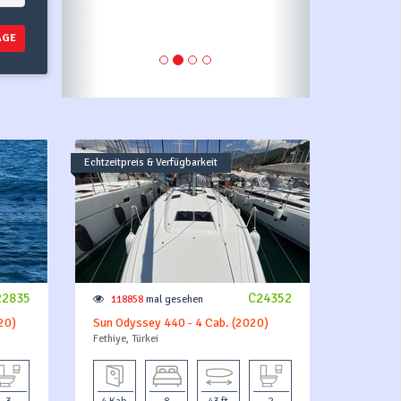
AGE
Echtzeitpreis & Verfügbarkeit
22835
C24352
118858
mal gesehen
20)
Sun Odyssey 440 - 4 Cab. (2020)
Fethiye, Türkei