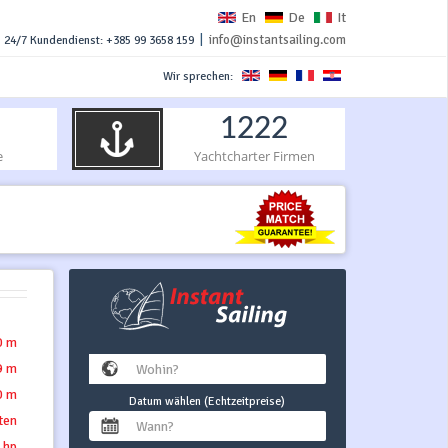
En
De
It
|
info@instantsailing.com
24/7 Kundendienst: +385 99 3658 159
Wir sprechen:
1222
e
Yachtcharter Firmen
0 m
9 m
0 m
Datum wählen (Echtzeitpreise)
tten
 hp