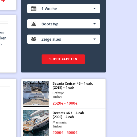
1 Woche
Bootstyp
ker
aken,
Zeige alles
,
SUCHE YACHTEN
Bavaria Cruiser 46 - 4 cab.
(2015) - 4 cab
Fethiye
Türkei
2320€ - 4000€
Oceanis 46.1 - 4 cab.
(2020) - 4 cab
Marmaris
Türkei
2000€ - 5000€