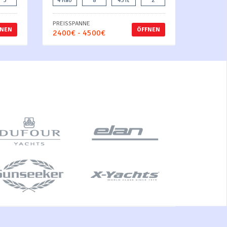
3
4 Kab
8
43 ft
2
PREISSPANNE
FNEN
ÖFFNEN
2400€ - 4500€