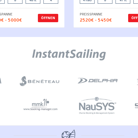
b
8
48 ft
4
4 Kab
8
47 ft
SSPANNE
PREISSPANNE
ÖFFNEN
ÖF
€ - 5000€
2520€ - 5450€