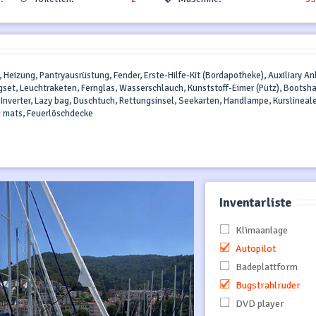
, Heizung, Pantryausrüstung, Fender, Erste-Hilfe-Kit (Bordapotheke), Auxiliary An
set, Leuchtraketen, Fernglas, Wasserschlauch, Kunststoff-Eimer (Pütz), Bootsh
nverter, Lazy bag, Duschtuch, Rettungsinsel, Seekarten, Handlampe, Kurslineale
ng mats, Feuerlöschdecke
Inventarliste
Klimaanlage
Autopilot
Badeplattform
Bugstrahlruder
DVD player