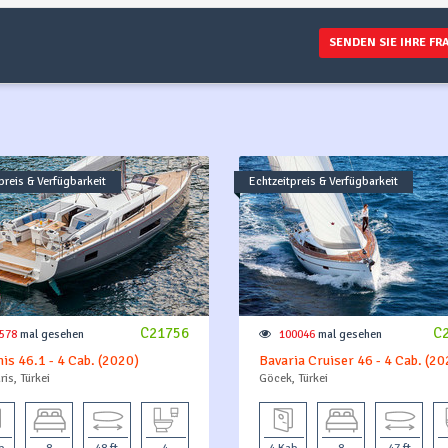
SENDEN SIE IHRE FR
preis & Verfügbarkeit
Echtzeitpreis & Verfügbarkeit
C21756
C
578
mal gesehen
100046
mal gesehen
is 46.1 - 4 Cab. (2020)
Bavaria Cruiser 46 - 4 Cab. (20
is, Türkei
Göcek, Türkei