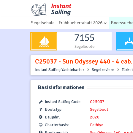
Segelschule
Frühbucherrabatt 2026
Bootssuch
7155
Segelboote
C25037 - Sun Odyssey 440 - 4 cab. 
Instant Sailing Yachtcharter
Segelreviere
Türkei
Basisinformationen
Instant Sailing Code:
C25037
Bootstyp:
Segelboot
Baujahr:
2020
Charterbasis:
Fethiye
Bootsmodel:
Sun Odyssey 440 - 4 cab