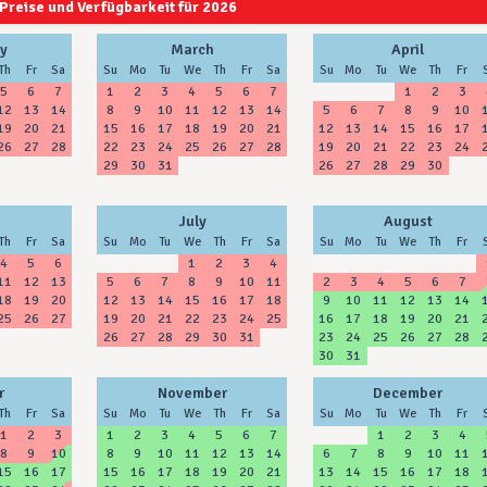
Preise und Verfügbarkeit für 2026
2027
2028
y
March
April
Th
Fr
Sa
Su
Mo
Tu
We
Th
Fr
Sa
Su
Mo
Tu
We
Th
Fr
5
6
7
1
2
3
4
5
6
7
1
2
3
12
13
14
8
9
10
11
12
13
14
5
6
7
8
9
10
19
20
21
15
16
17
18
19
20
21
12
13
14
15
16
17
26
27
28
22
23
24
25
26
27
28
19
20
21
22
23
24
29
30
31
26
27
28
29
30
July
August
Th
Fr
Sa
Su
Mo
Tu
We
Th
Fr
Sa
Su
Mo
Tu
We
Th
Fr
4
5
6
1
2
3
4
11
12
13
5
6
7
8
9
10
11
2
3
4
5
6
7
18
19
20
12
13
14
15
16
17
18
9
10
11
12
13
14
25
26
27
19
20
21
22
23
24
25
16
17
18
19
20
21
26
27
28
29
30
31
23
24
25
26
27
28
30
31
r
November
December
Th
Fr
Sa
Su
Mo
Tu
We
Th
Fr
Sa
Su
Mo
Tu
We
Th
Fr
1
2
3
1
2
3
4
5
6
7
1
2
3
4
8
9
10
8
9
10
11
12
13
14
6
7
8
9
10
11
15
16
17
15
16
17
18
19
20
21
13
14
15
16
17
18