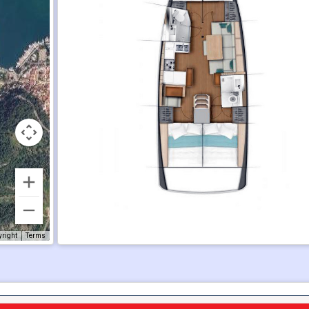
yright
Terms