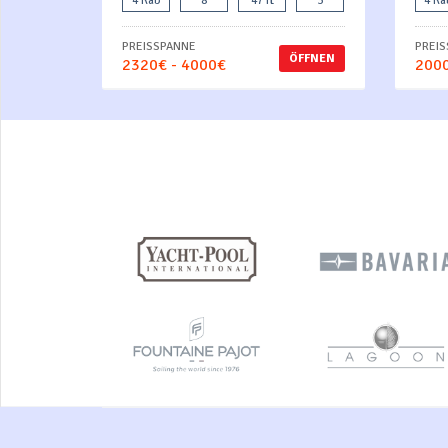
4 Kab
8
47 ft
3
4 Ka
PREISSPANNE
PREI
ÖFFNEN
2320€ - 4000€
2000