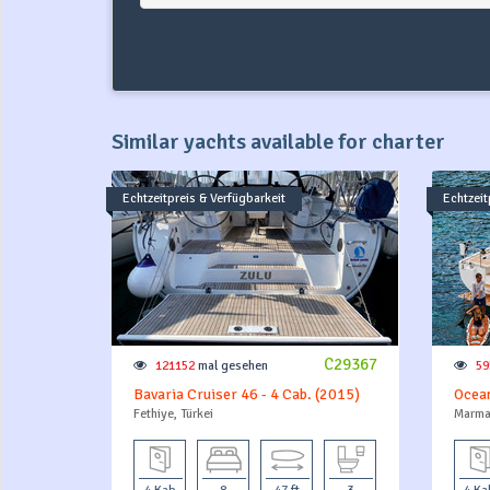
Similar yachts available for charter
Echtzeitpreis & Verfügbarkeit
Echtzeit
C29367
121152
mal gesehen
59
Bavaria Cruiser 46 - 4 Cab. (2015)
Ocean
Fethiye, Türkei
Marmar