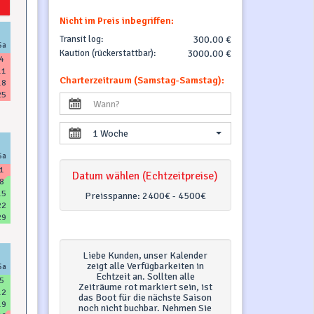
Nicht im Preis inbegriffen:
Transit log:
300.00 €
Sa
Kaution (rückerstattbar):
3000.00 €
4
11
Charterzeitraum (Samstag-Samstag):
18
25
1 Woche
Sa
1
Datum wählen (Echtzeitpreise)
8
15
Preisspanne:
2400€ - 4500€
22
29
Liebe Kunden, unser Kalender
zeigt alle Verfügbarkeiten in
Sa
Echtzeit an. Sollten alle
5
Zeiträume rot markiert sein, ist
12
das Boot für die nächste Saison
19
noch nicht buchbar. Nehmen Sie