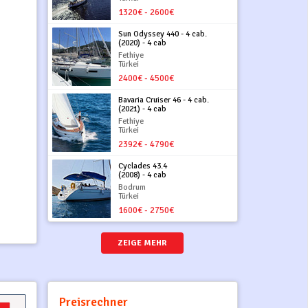
1320€ - 2600€
Sun Odyssey 440 - 4 cab.
(2020) - 4 cab
Fethiye
Türkei
2400€ - 4500€
Bavaria Cruiser 46 - 4 cab.
(2021) - 4 cab
Fethiye
Türkei
2392€ - 4790€
Cyclades 43.4
(2008) - 4 cab
Bodrum
Türkei
1600€ - 2750€
ZEIGE MEHR
Preisrechner