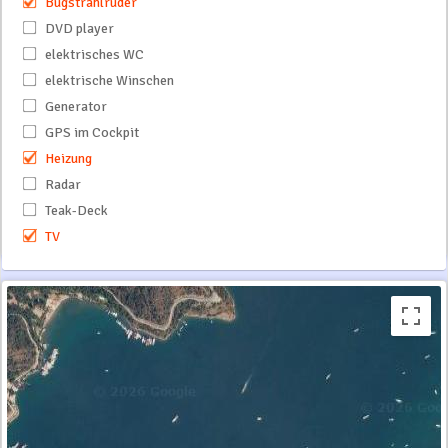
Bugstrahlruder
DVD player
elektrisches WC
elektrische Winschen
Generator
GPS im Cockpit
Heizung
Radar
Teak-Deck
TV