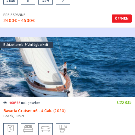
4 Kab
8
43 ft
2
PREISSPANNE
ÖFFNEN
2400€ - 4500€
Echtzeitpreis & Verfügbarkeit
C22835
100558
mal gesehen
Bavaria Cruiser 46 - 4 Cab. (2020)
Göcek, Türkei