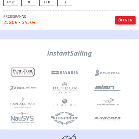
4 Kab
8
47 ft
3
PREISSPANNE
ÖFFNEN
2520€ - 5450€