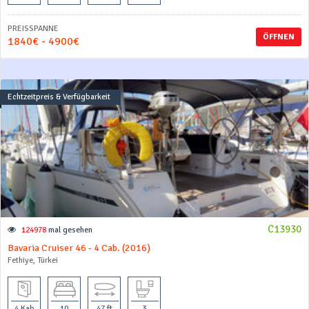
PREISSPANNE
ÖFFNEN
1840€ - 4900€
Echtzeitpreis & Verfügbarkeit
C13930
124978
mal gesehen
Bavaria Cruiser 46 - 4 Cab. (2016)
Fethiye, Türkei
4 Kab
10
47 ft
3