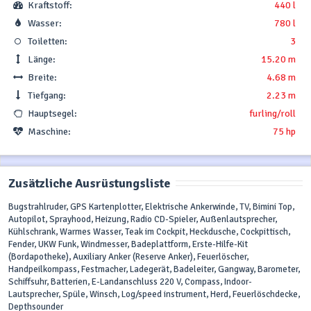
Kraftstoff:
440 l
Wasser:
780 l
Toiletten:
3
Länge:
15.20 m
Breite:
4.68 m
Tiefgang:
2.23 m
Hauptsegel:
furling/roll
Maschine:
75 hp
Zusätzliche Ausrüstungsliste
Bugstrahlruder, GPS Kartenplotter, Elektrische Ankerwinde, TV, Bimini Top,
Autopilot, Sprayhood, Heizung, Radio CD-Spieler, Außenlautsprecher,
Kühlschrank, Warmes Wasser, Teak im Cockpit, Heckdusche, Cockpittisch,
Fender, UKW Funk, Windmesser, Badeplattform, Erste-Hilfe-Kit
(Bordapotheke), Auxiliary Anker (Reserve Anker), Feuerlöscher,
Handpeilkompass, Festmacher, Ladegerät, Badeleiter, Gangway, Barometer,
Schiffsuhr, Batterien, E-Landanschluss 220 V, Compass, Indoor-
Lautsprecher, Spüle, Winsch, Log/speed instrument, Herd, Feuerlöschdecke,
Depthsounder