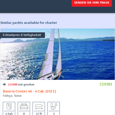
SENDEN SIE IHRE FRAGE
Similar yachts available for charter
Echtzeitpreis & Verfügbarkeit
C29381
114988
mal gesehen
Bavaria Cruiser 46 - 4 Cab. (2021)
Fethiye, Türkei
4 Kab
8
47 ft
3