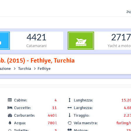
24/
4421
2717
Catamarani
Yacht a moto
b. (2015) - Fethiye, Turchia
gazione
Turchia
Fethiye
Cabine:
4
Lunghezza:
15.2
Cuccette:
11
Larghezza:
4.6
Carburante:
440 l
Tiraggio:
2.2
Acqua:
780 l
Vela maestra:
furling/
Toilette:
3
Motore:
75