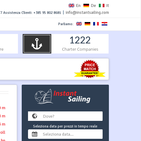
En
De
It
|
info@instantsailing.com
7 Assistenza Clienti: +385 95 802 8681
Parliamo:
1222
re
Charter Companies
0 m
8 m
3 m
Seleziona data per prezzi in tempo reale
roll
 hp