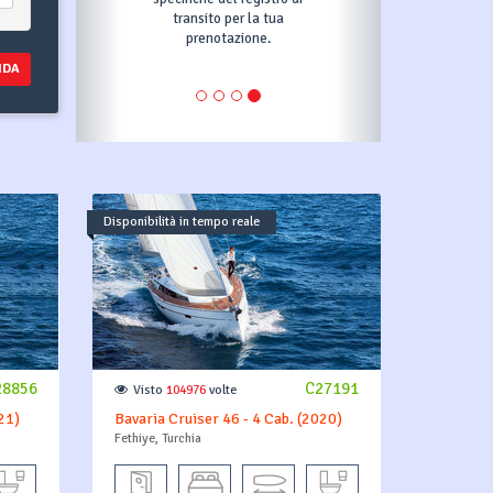
transito per la tua
prenotazione.
NDA
Disponibilità in tempo reale
28856
C27191
Visto
104976
volte
21)
Bavaria Cruiser 46 - 4 Cab. (2020)
Fethiye, Turchia