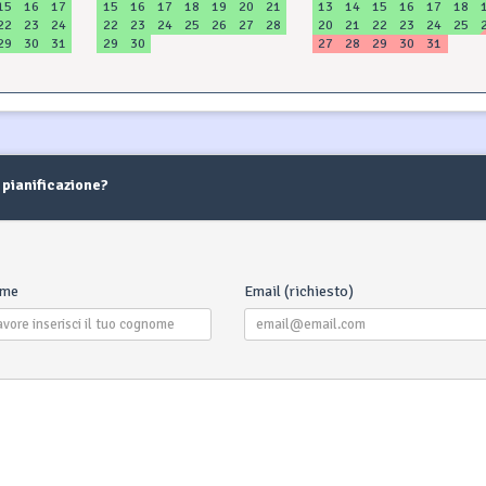
15
16
17
15
16
17
18
19
20
21
13
14
15
16
17
18
22
23
24
22
23
24
25
26
27
28
20
21
22
23
24
25
29
30
31
29
30
27
28
29
30
31
 pianificazione?
ome
Email (richiesto)