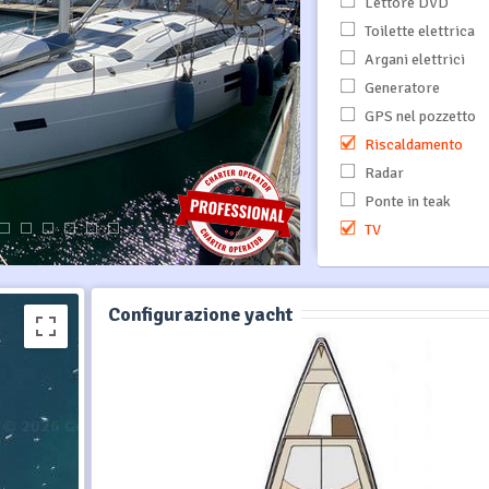
Lettore DVD
Toilette elettrica
Argani elettrici
Generatore
GPS nel pozzetto
Riscaldamento
Radar
Ponte in teak
TV
Configurazione yacht