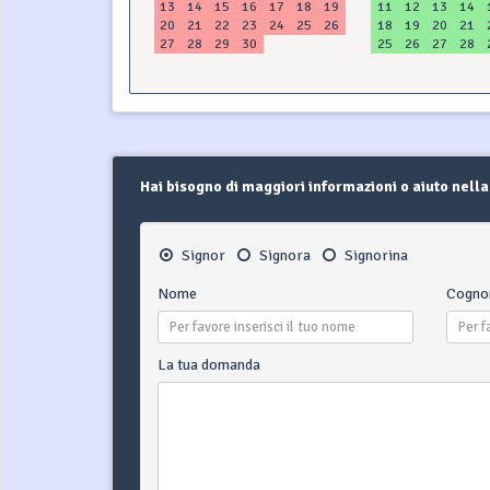
13
14
15
16
17
18
19
11
12
13
14
20
21
22
23
24
25
26
18
19
20
21
27
28
29
30
25
26
27
28
Hai bisogno di maggiori informazioni o aiuto nella
Signor
Signora
Signorina
Nome
Cogn
La tua domanda