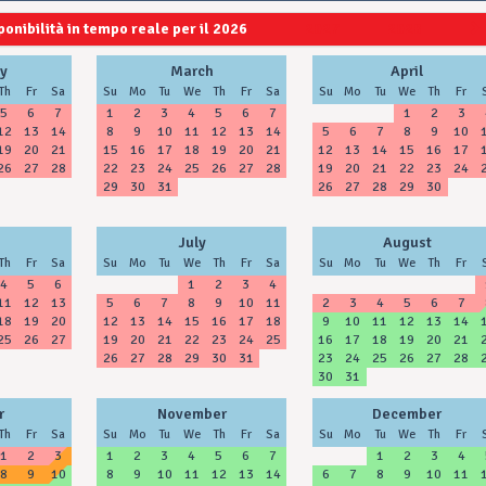
ponibilità in tempo reale per il 2026
2027
2028
y
March
April
Th
Fr
Sa
Su
Mo
Tu
We
Th
Fr
Sa
Su
Mo
Tu
We
Th
Fr
5
6
7
1
2
3
4
5
6
7
1
2
3
12
13
14
8
9
10
11
12
13
14
5
6
7
8
9
10
19
20
21
15
16
17
18
19
20
21
12
13
14
15
16
17
26
27
28
22
23
24
25
26
27
28
19
20
21
22
23
24
29
30
31
26
27
28
29
30
July
August
Th
Fr
Sa
Su
Mo
Tu
We
Th
Fr
Sa
Su
Mo
Tu
We
Th
Fr
4
5
6
1
2
3
4
11
12
13
5
6
7
8
9
10
11
2
3
4
5
6
7
18
19
20
12
13
14
15
16
17
18
9
10
11
12
13
14
25
26
27
19
20
21
22
23
24
25
16
17
18
19
20
21
26
27
28
29
30
31
23
24
25
26
27
28
30
31
r
November
December
Th
Fr
Sa
Su
Mo
Tu
We
Th
Fr
Sa
Su
Mo
Tu
We
Th
Fr
1
2
3
1
2
3
4
5
6
7
1
2
3
4
8
9
10
8
9
10
11
12
13
14
6
7
8
9
10
11