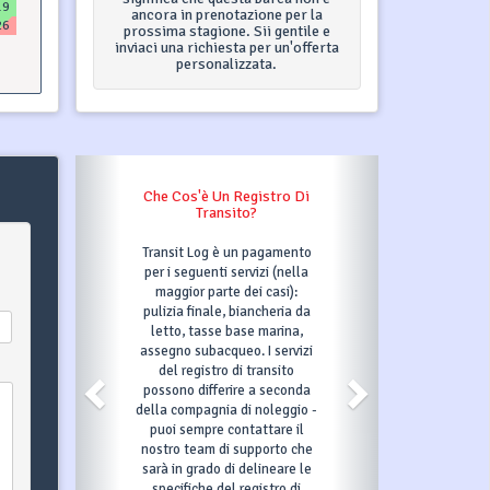
19
ancora in prenotazione per la
26
prossima stagione. Sii gentile e
inviaci una richiesta per un'offerta
personalizzata.
Che Cos'è Un Registro Di
Transito?
Transit Log è un pagamento
per i seguenti servizi (nella
maggior parte dei casi):
pulizia finale, biancheria da
letto, tasse base marina,
assegno subacqueo. I servizi
del registro di transito
possono differire a seconda
della compagnia di noleggio -
puoi sempre contattare il
nostro team di supporto che
sarà in grado di delineare le
specifiche del registro di