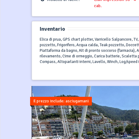
cab.
Inventario
Elica di prua, GPS chart plotter, Varricello Salpancore, T
pozzetto, Frigorifero, Acqua calda, Teak pozzetto, Docce
Piattaforma da bagno, Kit di pronto soccorso (farmacia), Au
rilevamento, Cime di ormeggio, Carica batterie, Scaletta p
Compass, Altoparlanti interni, Lavello, Winch, Log/speed
Il prezzo include: asciugamani