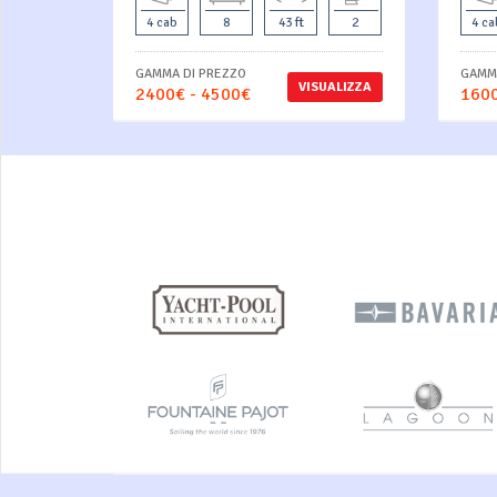
4 cab
8
43 ft
2
4 ca
GAMMA DI PREZZO
GAMMA
VISUALIZZA
2400€ - 4500€
1600