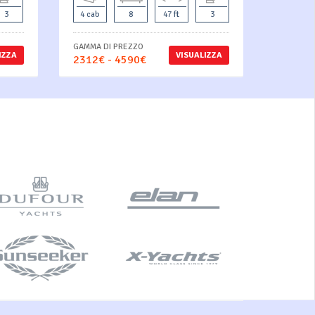
3
4 cab
8
47 ft
3
GAMMA DI PREZZO
IZZA
VISUALIZZA
2312€ - 4590€