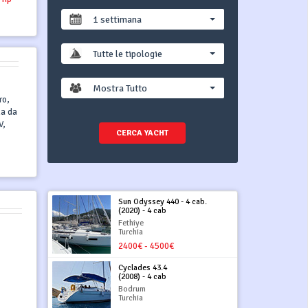
1 settimana
Tutte le tipologie
Mostra Tutto
ro,
la da
V,
CERCA YACHT
Sun Odyssey 440 - 4 cab.
(2020) - 4 cab
Fethiye
Turchia
2400€ - 4500€
Cyclades 43.4
(2008) - 4 cab
Bodrum
Turchia