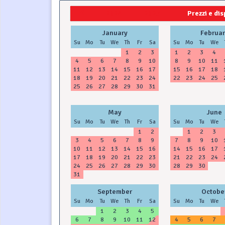
2024
2025
Prezzi e dis
January
Februar
Su
Mo
Tu
We
Th
Fr
Sa
Su
Mo
Tu
We
1
2
3
1
2
3
4
4
5
6
7
8
9
10
8
9
10
11
11
12
13
14
15
16
17
15
16
17
18
18
19
20
21
22
23
24
22
23
24
25
25
26
27
28
29
30
31
May
June
Su
Mo
Tu
We
Th
Fr
Sa
Su
Mo
Tu
We
1
2
1
2
3
3
4
5
6
7
8
9
7
8
9
10
10
11
12
13
14
15
16
14
15
16
17
17
18
19
20
21
22
23
21
22
23
24
24
25
26
27
28
29
30
28
29
30
31
September
Octobe
Su
Mo
Tu
We
Th
Fr
Sa
Su
Mo
Tu
We
1
2
3
4
5
6
7
8
9
10
11
12
4
5
6
7