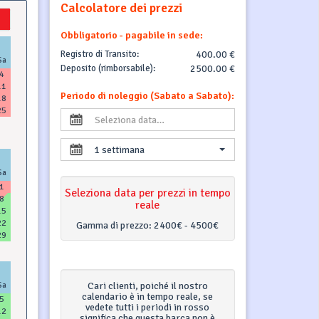
Calcolatore dei prezzi
Obbligatorio - pagabile in sede:
Registro di Transito:
400.00 €
Sa
Deposito (rimborsabile):
2500.00 €
4
11
Periodo di noleggio (Sabato a Sabato):
18
25
1 settimana
Sa
1
Seleziona data per prezzi in tempo
8
reale
15
22
Gamma di prezzo:
2400€ - 4500€
29
Sa
Cari clienti, poiché il nostro
calendario è in tempo reale, se
5
vedete tutti i periodi in rosso
12
significa che questa barca non è