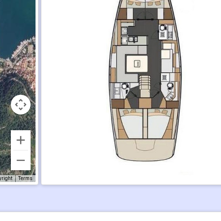
yright
Terms