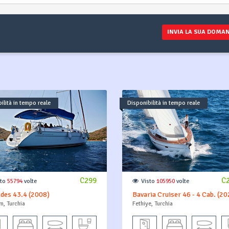
INVIA LA SUA DOMA
ilità in tempo reale
Disponibilità in tempo reale
C299
C
sto
55794
volte
Visto
105950
volte
des 43.4 (2008)
Bavaria Cruiser 46 - 4 Cab. (20
, Turchia
Fethiye, Turchia