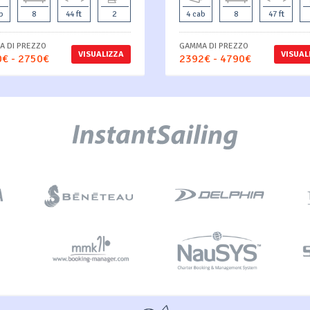
b
8
44 ft
2
4 cab
8
47 ft
 DI PREZZO
GAMMA DI PREZZO
VISUALIZZA
VISUAL
€ - 2750€
2392€ - 4790€