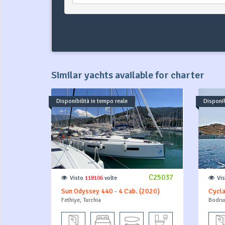
Similar yachts available for charter
Disponibilità in tempo reale
Disponib
C25037
Visto
118106
volte
Vi
Sun Odyssey 440 - 4 Cab. (2020)
Cycla
Fethiye, Turchia
Bodrum