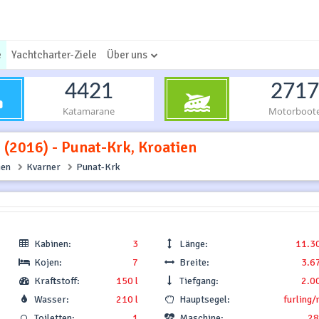
e
Yachtcharter-Ziele
Über uns
4421
2717
Katamarane
Motorboot
. (2016) - Punat-Krk, Kroatien
ien
Kvarner
Punat-Krk
Kabinen:
3
Länge:
11.3
Kojen:
7
Breite:
3.6
Kraftstoff:
150 l
Tiefgang:
2.0
Wasser:
210 l
Hauptsegel:
furling/
Toiletten:
1
Maschine:
28