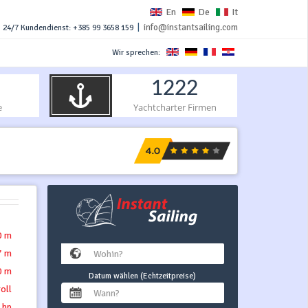
En
De
It
|
info@instantsailing.com
24/7 Kundendienst: +385 99 3658 159
Wir sprechen:
1222
e
Yachtcharter Firmen
0 m
7 m
0 m
Datum wählen (Echtzeitpreise)
roll
 hp