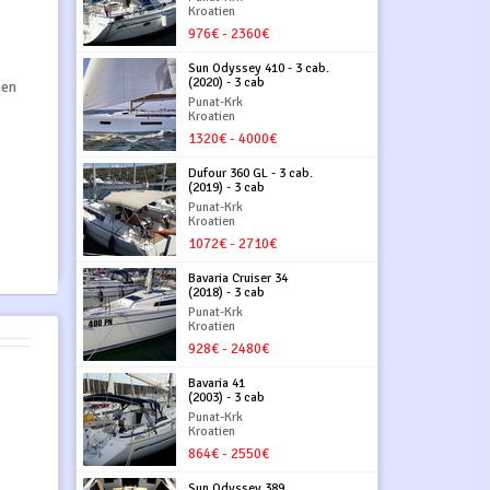
Kroatien
976€ - 2360€
Sun Odyssey 410 - 3 cab.
(2020) - 3 cab
hen
Punat-Krk
Kroatien
1320€ - 4000€
Dufour 360 GL - 3 cab.
(2019) - 3 cab
Punat-Krk
Kroatien
1072€ - 2710€
Bavaria Cruiser 34
(2018) - 3 cab
Punat-Krk
Kroatien
928€ - 2480€
Bavaria 41
(2003) - 3 cab
Punat-Krk
Kroatien
864€ - 2550€
Sun Odyssey 389