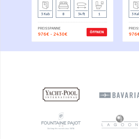
3 Kab
8
34 ft
1
3 Ka
PREISSPANNE
PREI
ÖFFNEN
976€ - 2430€
976€