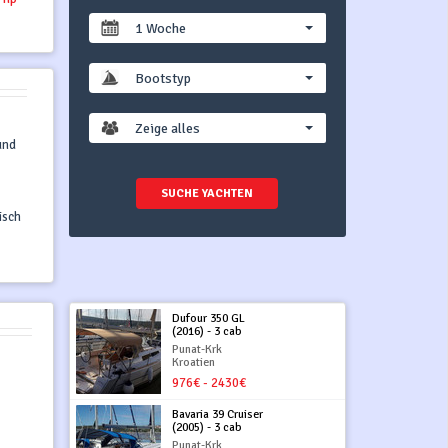
1 Woche
Bootstyp
Zeige alles
und
SUCHE YACHTEN
isch
Dufour 350 GL
(2016) - 3 cab
Punat-Krk
Kroatien
976€ - 2430€
Bavaria 39 Cruiser
(2005) - 3 cab
Punat-Krk