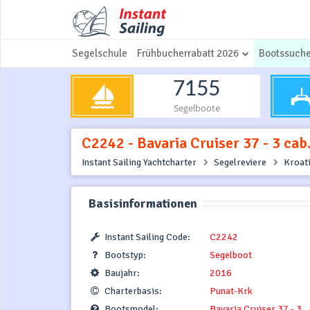
Segelschule
Frühbucherrabatt 2026
Bootssuch
7155
Segelboote
C2242 - Bavaria Cruiser 37 - 3 cab
Instant Sailing Yachtcharter
Segelreviere
Kroat
Basisinformationen
Instant Sailing Code:
C2242
Bootstyp:
Segelboot
Baujahr:
2016
Charterbasis:
Punat-Krk
Bootsmodel:
Bavaria Cruiser 37 - 3