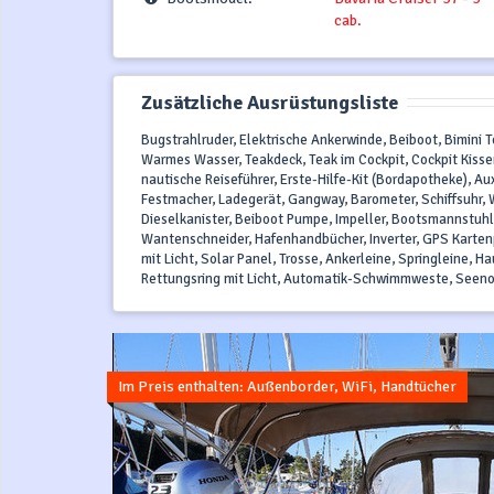
cab.
Zusätzliche Ausrüstungsliste
Bugstrahlruder, Elektrische Ankerwinde, Beiboot, Bimini 
Warmes Wasser, Teakdeck, Teak im Cockpit, Cockpit Kiss
nautische Reiseführer, Erste-Hilfe-Kit (Bordapotheke), A
Festmacher, Ladegerät, Gangway, Barometer, Schiffsuhr, 
Dieselkanister, Beiboot Pumpe, Impeller, Bootsmannstuhl
Wantenschneider, Hafenhandbücher, Inverter, GPS Kartenplo
mit Licht, Solar Panel, Trosse, Ankerleine, Springleine, 
Rettungsring mit Licht, Automatik-Schwimmweste, Seenot
Im Preis enthalten: Außenborder, WiFi, Handtücher