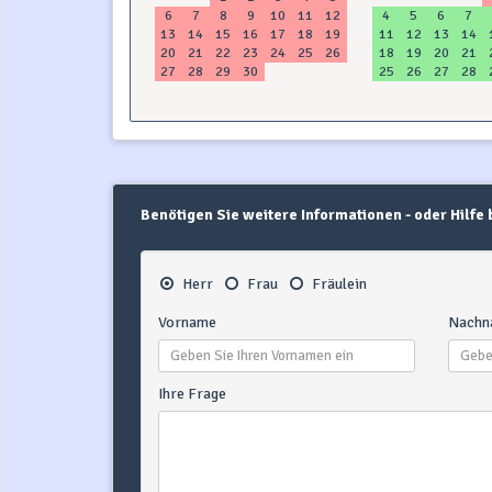
6
7
8
9
10
11
12
4
5
6
7
13
14
15
16
17
18
19
11
12
13
14
20
21
22
23
24
25
26
18
19
20
21
27
28
29
30
25
26
27
28
Benötigen Sie weitere Informationen - oder Hilfe
Herr
Frau
Fräulein
Vorname
Nachn
Ihre Frage