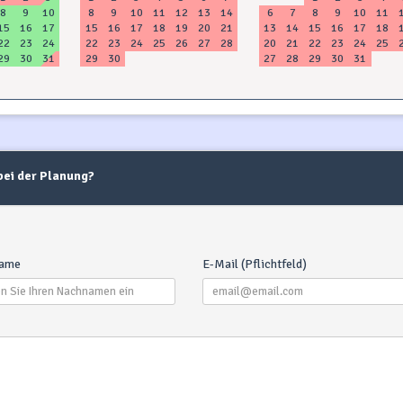
8
9
10
8
9
10
11
12
13
14
6
7
8
9
10
11
15
16
17
15
16
17
18
19
20
21
13
14
15
16
17
18
22
23
24
22
23
24
25
26
27
28
20
21
22
23
24
25
29
30
31
29
30
27
28
29
30
31
 bei der Planung?
ame
E-Mail (Pflichtfeld)