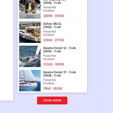
(2019) - 3 cab
Punat-Krk
Kroatien
1200€ - 3350€
Dufour 382 GL
(2016) - 3 cab
Punat-Krk
Kroatien
1104€ - 2770€
Bavaria Cruiser 41 - 3 cab.
(2020) - 3 cab
Punat-Krk
Kroatien
1112€ - 3650€
Bavaria Cruiser 37 - 3 cab.
(2018) - 3 cab
Punat-Krk
Kroatien
784€ - 2810€
ZEIGE MEHR