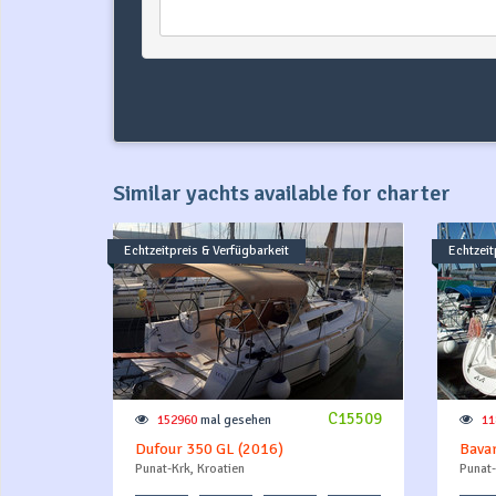
Similar yachts available for charter
Echtzeitpreis & Verfügbarkeit
Echtzeit
C15509
152960
mal gesehen
11
Dufour 350 GL (2016)
Bavar
Punat-Krk, Kroatien
Punat-