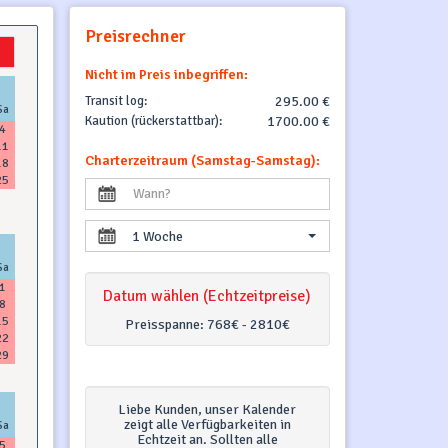
Preisrechner
Nicht im Preis inbegriffen:
Transit log:
295.00 €
Sa
Kaution (rückerstattbar):
1700.00 €
4
11
Charterzeitraum (Samstag-Samstag):
18
25
1 Woche
Sa
1
Datum wählen (Echtzeitpreise)
8
15
Preisspanne:
768€ - 2810€
22
29
Liebe Kunden, unser Kalender
zeigt alle Verfügbarkeiten in
Sa
Echtzeit an. Sollten alle
5