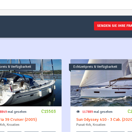
SENDEN SIE IHRE FR
preis & Verfügbarkeit
Echtzeitpreis & Verfügbarkeit
C15503
C
8849
mal gesehen
117889
mal gesehen
ia 39 Cruiser (2005)
Sun Odyssey 410 - 3 Cab. (202
Krk, Kroatien
Punat-Krk, Kroatien