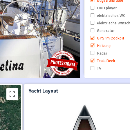
Bugstrahlruder
DVD player
elektrisches WC
elektrische Winsc
Generator
GPS im Cockpit
Heizung
Radar
Teak-Deck
TV
Yacht Layout