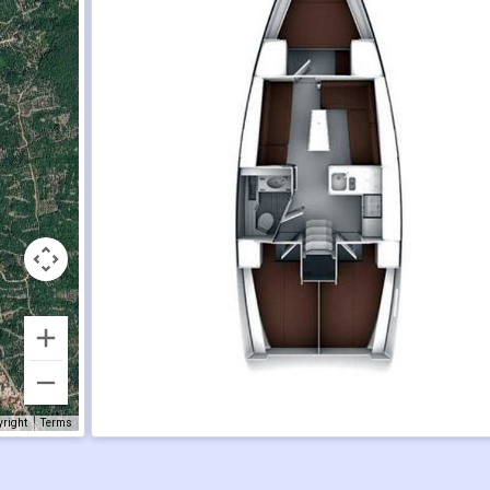
yright
Terms