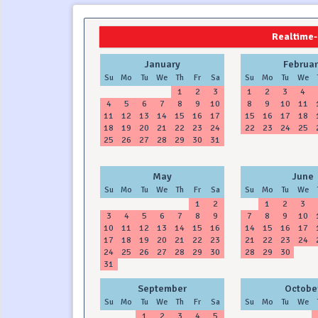
2024
2025
Realtime-
January
Februar
Su
Mo
Tu
We
Th
Fr
Sa
Su
Mo
Tu
We
1
2
3
1
2
3
4
4
5
6
7
8
9
10
8
9
10
11
11
12
13
14
15
16
17
15
16
17
18
18
19
20
21
22
23
24
22
23
24
25
25
26
27
28
29
30
31
May
June
Su
Mo
Tu
We
Th
Fr
Sa
Su
Mo
Tu
We
1
2
1
2
3
3
4
5
6
7
8
9
7
8
9
10
10
11
12
13
14
15
16
14
15
16
17
17
18
19
20
21
22
23
21
22
23
24
24
25
26
27
28
29
30
28
29
30
31
September
Octobe
Su
Mo
Tu
We
Th
Fr
Sa
Su
Mo
Tu
We
1
2
3
4
5