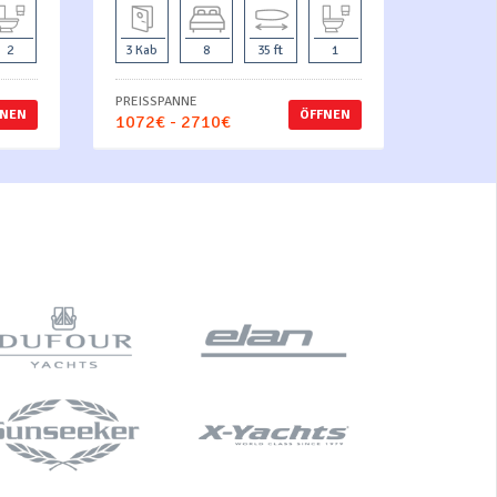
2
3 Kab
8
35 ft
1
PREISSPANNE
FNEN
ÖFFNEN
1072€ - 2710€