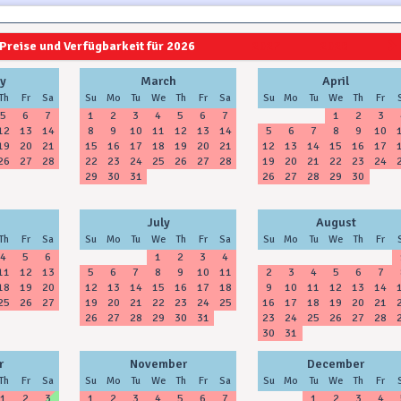
Preise und Verfügbarkeit für 2026
2027
2028
y
March
April
Th
Fr
Sa
Su
Mo
Tu
We
Th
Fr
Sa
Su
Mo
Tu
We
Th
Fr
5
6
7
1
2
3
4
5
6
7
1
2
3
12
13
14
8
9
10
11
12
13
14
5
6
7
8
9
10
19
20
21
15
16
17
18
19
20
21
12
13
14
15
16
17
26
27
28
22
23
24
25
26
27
28
19
20
21
22
23
24
29
30
31
26
27
28
29
30
July
August
Th
Fr
Sa
Su
Mo
Tu
We
Th
Fr
Sa
Su
Mo
Tu
We
Th
Fr
4
5
6
1
2
3
4
11
12
13
5
6
7
8
9
10
11
2
3
4
5
6
7
18
19
20
12
13
14
15
16
17
18
9
10
11
12
13
14
25
26
27
19
20
21
22
23
24
25
16
17
18
19
20
21
26
27
28
29
30
31
23
24
25
26
27
28
30
31
r
November
December
Th
Fr
Sa
Su
Mo
Tu
We
Th
Fr
Sa
Su
Mo
Tu
We
Th
Fr
1
2
3
1
2
3
4
5
6
7
1
2
3
4