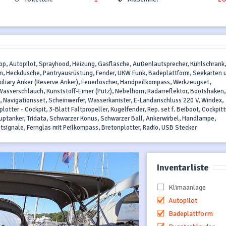
Top, Autopilot, Sprayhood, Heizung, Gasflasche, Außenlautsprecher, Kühlschrank,
en, Heckdusche, Pantryausrüstung, Fender, UKW Funk, Badeplattform, Seekarten 
uxiliary Anker (Reserve Anker), Feuerlöscher, Handpeilkompass, Werkzeugset,
Wasserschlauch, Kunststoff-Eimer (Pütz), Nebelhorn, Radarreflektor, Bootshaken,
, Navigationsset, Scheinwerfer, Wasserkanister, E-Landanschluss 220 V, Windex,
tter - Cockpit, 3-Blatt Faltpropeller, Kugelfender, Rep. set f. Beiboot, Cockpitt
Hauptanker, Tridata, Schwarzer Konus, Schwarzer Ball, Ankerwirbel, Handlampe,
signale, Fernglas mit Peilkompass, Bretonplotter, Radio, USB Stecker
Inventarliste
Klimaanlage
Autopilot
Badeplattform