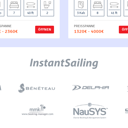
b
7
40 ft
2
3 Kab
8
41 ft
SSPANNE
PREISSPANNE
ÖFFNEN
ÖF
 - 2360€
1320€ - 4000€