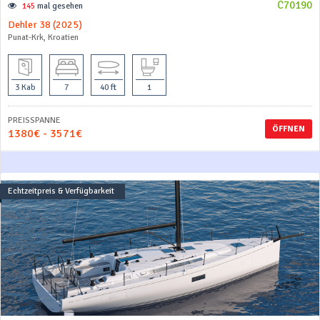
C70190
145
mal gesehen
Dehler 38 (2025)
Punat-Krk, Kroatien
3 Kab
7
40 ft
1
PREISSPANNE
ÖFFNEN
1380€ - 3571€
Echtzeitpreis & Verfügbarkeit