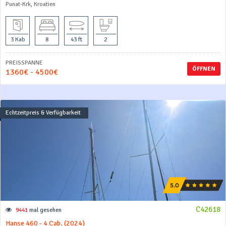
Punat-Krk, Kroatien
3 Kab
8
43 ft
2
PREISSPANNE
ÖFFNEN
1360€ - 4500€
Echtzeitpreis & Verfügbarkeit
C42618
9441
mal gesehen
Hanse 460 - 4 Cab. (2024)