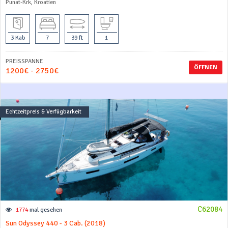
Punat-Krk, Kroatien
3 Kab
7
39 ft
1
PREISSPANNE
ÖFFNEN
1200€ - 2750€
Echtzeitpreis & Verfügbarkeit
C62084
1774
mal gesehen
Sun Odyssey 440 - 3 Cab. (2018)