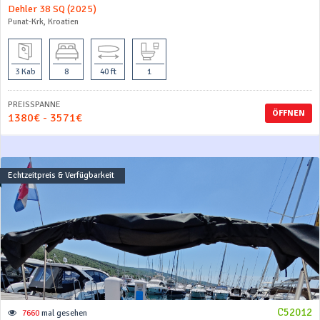
Dehler 38 SQ (2025)
Punat-Krk, Kroatien
3 Kab
8
40 ft
1
PREISSPANNE
ÖFFNEN
1380€ - 3571€
Echtzeitpreis & Verfügbarkeit
C52012
7660
mal gesehen