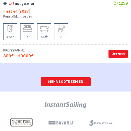
C71259
147
mal gesehen
First 44 (2027)
Punat-Krk, Kroatien
3 Kab
7
46 ft
2
PREISSPANNE
ÖFFNEN
800€ - 10000€
MEHR BOOTE ZEIGEN