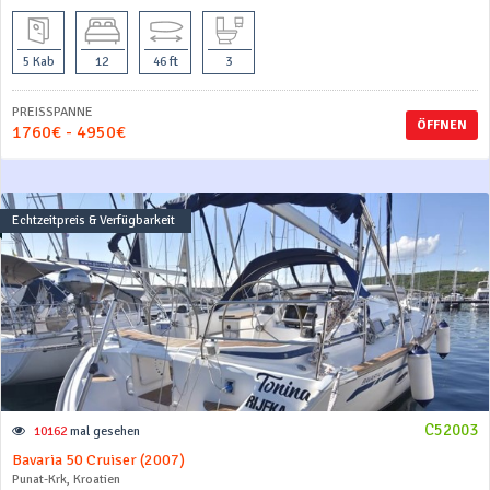
5 Kab
12
46 ft
3
PREISSPANNE
ÖFFNEN
1760€ - 4950€
Echtzeitpreis & Verfügbarkeit
C52003
10162
mal gesehen
Bavaria 50 Cruiser (2007)
Punat-Krk, Kroatien