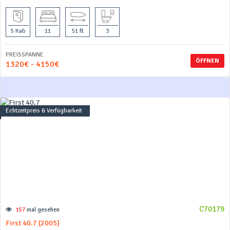
5 Kab
11
51 ft
3
PREISSPANNE
ÖFFNEN
1320€ - 4150€
Echtzeitpreis & Verfügbarkeit
C70179
157
mal gesehen
First 40.7 (2005)