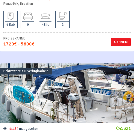
Punat-Krk, Kroatien
4 Kab
9
48 ft
2
PREISSPANNE
ÖFFNEN
1720€ - 5800€
Echtzeitpreis & Verfügbarkeit
C45321
11154
mal gesehen