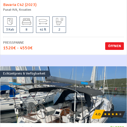
Bavaria C42 (2023)
Punat-Krk, Kroatien
3 Kab
8
41 ft
2
PREISSPANNE
ÖFFNEN
1520€ - 4550€
Echtzeitpreis & Verfügbarkeit