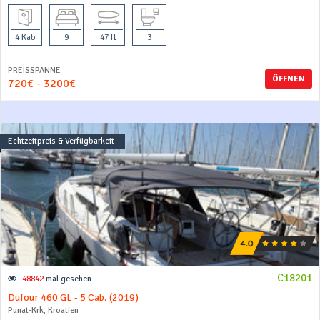
4 Kab
9
47 ft
3
PREISSPANNE
ÖFFNEN
720€ - 3200€
Echtzeitpreis & Verfügbarkeit
C18201
48842
mal gesehen
Dufour 460 GL - 5 Cab. (2019)
Punat-Krk, Kroatien