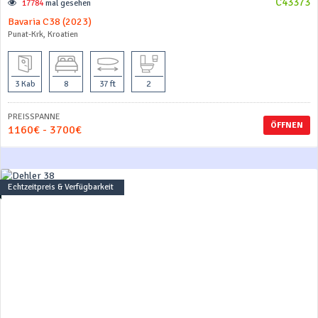
C43373
17784
mal gesehen
Bavaria C38 (2023)
Punat-Krk, Kroatien
3 Kab
8
37 ft
2
PREISSPANNE
ÖFFNEN
1160€ - 3700€
Echtzeitpreis & Verfügbarkeit