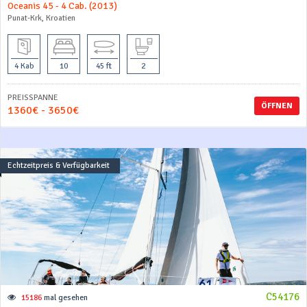
Oceanis 45 - 4 Cab. (2013)
Punat-Krk, Kroatien
4 Kab
10
45 ft
2
PREISSPANNE
ÖFFNEN
1360€ - 3650€
Echtzeitpreis & Verfügbarkeit
C54176
15186
mal gesehen