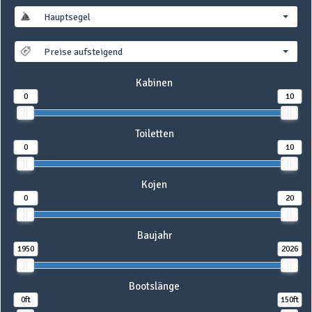
Hauptsegel
Preise aufsteigend
Kabinen
0
10
Toiletten
0
10
Kojen
0
20
Baujahr
1950
2026
Bootslänge
0ft
150ft