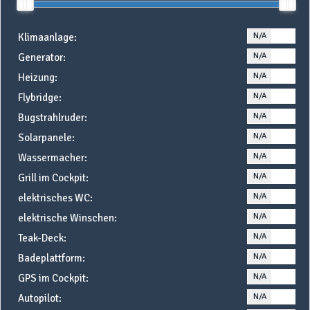
N/A
YE
Klimaanlage:
N/A
YE
Generator:
N/A
YE
Heizung:
N/A
YE
Flybridge:
N/A
YE
Bugstrahlruder:
N/A
YE
Solarpanele:
N/A
YE
Wassermacher:
N/A
YE
Grill im Cockpit:
N/A
YE
elektrisches WC:
N/A
YE
elektrische Winschen:
N/A
YE
Teak-Deck:
N/A
YE
Badeplattform:
N/A
YE
GPS im Cockpit:
N/A
YE
Autopilot: