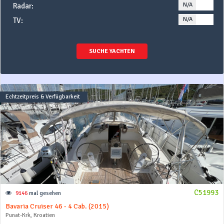
N/A
YE
Radar:
N/A
YE
TV:
SUCHE YACHTEN
Echtzeitpreis & Verfügbarkeit
C51993
9146
mal gesehen
Bavaria Cruiser 46 - 4 Cab. (2015)
Punat-Krk, Kroatien