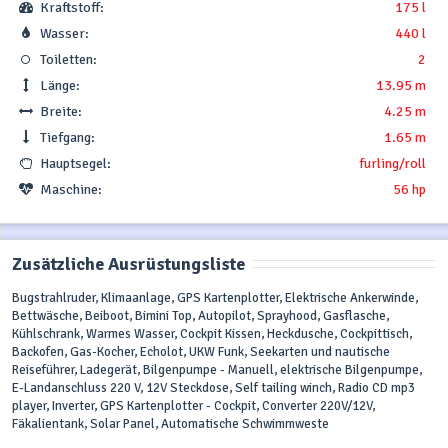
Kraftstoff:
175 l
Wasser:
440 l
Toiletten:
2
Länge:
13.95 m
Breite:
4.25 m
Tiefgang:
1.65 m
Hauptsegel:
furling/roll
Maschine:
56 hp
Zusätzliche Ausrüstungsliste
Bugstrahlruder, Klimaanlage, GPS Kartenplotter, Elektrische Ankerwinde,
Bettwäsche, Beiboot, Bimini Top, Autopilot, Sprayhood, Gasflasche,
Kühlschrank, Warmes Wasser, Cockpit Kissen, Heckdusche, Cockpittisch,
Backofen, Gas-Kocher, Echolot, UKW Funk, Seekarten und nautische
Reiseführer, Ladegerät, Bilgenpumpe - Manuell, elektrische Bilgenpumpe,
E-Landanschluss 220 V, 12V Steckdose, Self tailing winch, Radio CD mp3
player, Inverter, GPS Kartenplotter - Cockpit, Converter 220V/12V,
Fäkalientank, Solar Panel, Automatische Schwimmweste