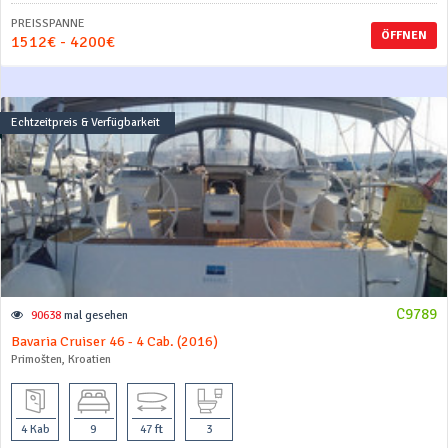
PREISSPANNE
ÖFFNEN
1512€ - 4200€
Echtzeitpreis & Verfügbarkeit
C9789
90638
mal gesehen
Bavaria Cruiser 46 - 4 Cab. (2016)
Primošten, Kroatien
4 Kab
9
47 ft
3