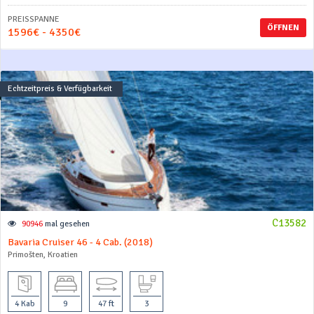
PREISSPANNE
ÖFFNEN
1596€ - 4350€
Echtzeitpreis & Verfügbarkeit
C13582
90946
mal gesehen
Bavaria Cruiser 46 - 4 Cab. (2018)
Primošten, Kroatien
4 Kab
9
47 ft
3