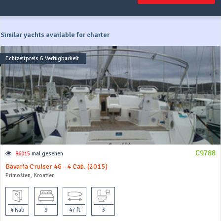
Similar yachts available for charter
Echtzeitpreis & Verfügbarkeit
C9788
86015
mal gesehen
Bavaria Cruiser 46 - 4 Cab. (2015)
Primošten, Kroatien
4 Kab
9
47 ft
3