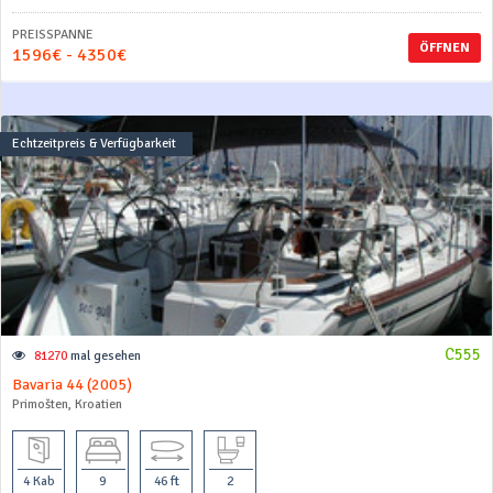
PREISSPANNE
ÖFFNEN
1596€ - 4350€
Echtzeitpreis & Verfügbarkeit
C555
81270
mal gesehen
Bavaria 44 (2005)
Primošten, Kroatien
4 Kab
9
46 ft
2