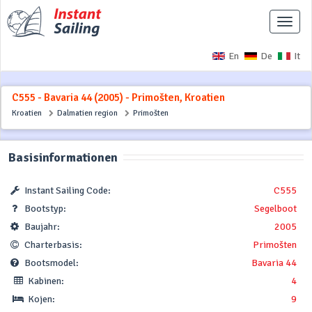
Naviga
ausbl
En
De
It
C555 - Bavaria 44 (2005) - Primošten, Kroatien
Kroatien
Dalmatien region
Primošten
Basisinformationen
Instant Sailing Code:
C555
Bootstyp:
Segelboot
Baujahr:
2005
Charterbasis:
Primošten
Bootsmodel:
Bavaria 44
Kabinen:
4
Kojen:
9