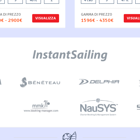
b
9
46 ft
2
4 cab
9
47 ft
 DI PREZZO
GAMMA DI PREZZO
VISUALIZZA
VISUAL
€ - 2900€
1596€ - 4350€