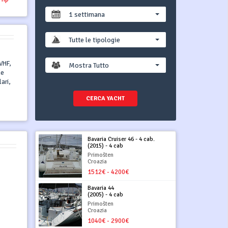
1 settimana
Tutte le tipologie
VHF,
Mostra Tutto
ne
ari,
CERCA YACHT
Bavaria Cruiser 46 - 4 cab.
(2015) - 4 cab
Primošten
Croazia
1512€ - 4200€
Bavaria 44
(2005) - 4 cab
Primošten
Croazia
1040€ - 2900€