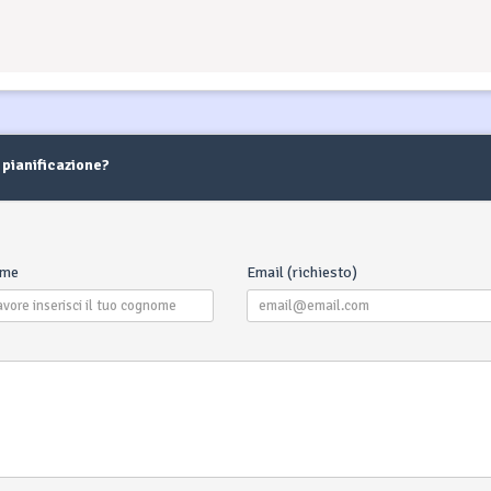
 pianificazione?
ome
Email (richiesto)