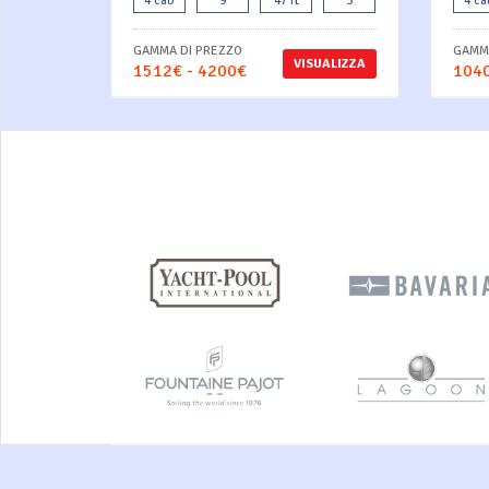
4 cab
9
47 ft
3
4 ca
GAMMA DI PREZZO
GAMMA
VISUALIZZA
1512€ - 4200€
1040