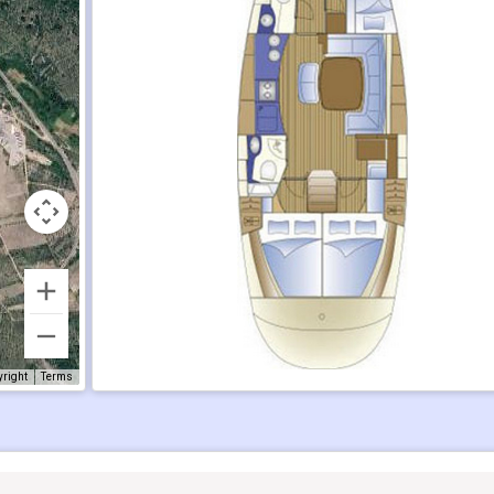
yright
Terms