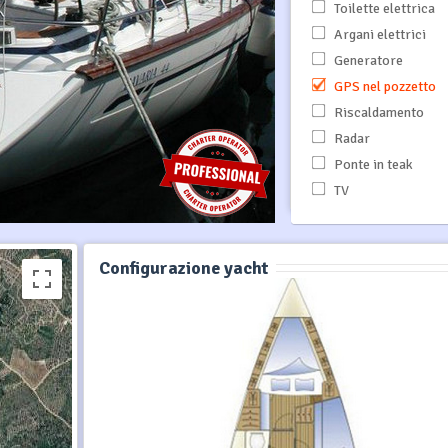
Toilette elettrica
Argani elettrici
Generatore
GPS nel pozzetto
Riscaldamento
Radar
Ponte in teak
TV
Configurazione yacht