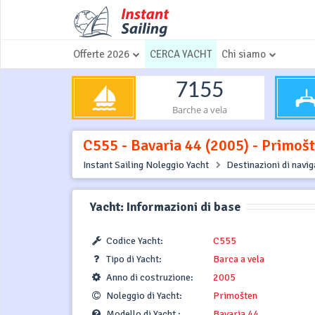
Offerte 2026
CERCA YACHT
Chi siamo
7155
Barche a vela
C555 - Bavaria 44 (2005) - Primošt
Instant Sailing Noleggio Yacht
Destinazioni di navi
Yacht: Informazioni di base
Codice Yacht:
C555
Tipo di Yacht:
Barca a vela
Anno di costruzione:
2005
Noleggio di Yacht:
Primošten
Modello di Yacht :
Bavaria 44