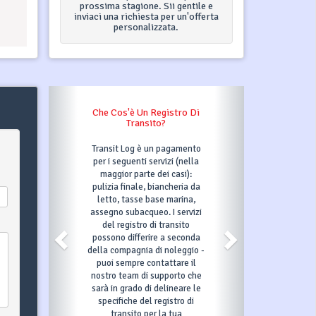
prossima stagione. Sii gentile e
inviaci una richiesta per un'offerta
personalizzata.
Che Cos'è Un Registro Di
Cosa Succede Quan
Transito?
Clic Su "Prenot
Transit Log è un pagamento
Dopo aver fatto c
per i seguenti servizi (nella
pulsante Prenot
maggior parte dei casi):
compilato tut
pulizia finale, biancheria da
informazioni ric
letto, tasse base marina,
confermeremo quin
assegno subacqueo. I servizi
richiesta e met
del registro di transito
automaticamente 
possono differire a seconda
scelta in opzione pe
della compagnia di noleggio -
il che significa c
puoi sempre contattare il
altro può prenotarl
nostro team di supporto che
periodo. In quei 3 g
sarà in grado di delineare le
confermare la pre
specifiche del registro di
dovrai effettuare il
transito per la tua
pagamento come in