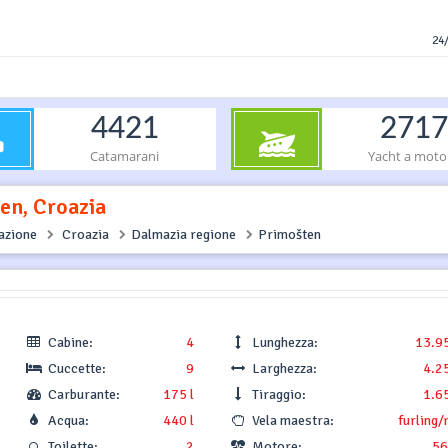
24/
4421
2717
Catamarani
Yacht a moto
en, Croazia
gazione
Croazia
Dalmazia regione
Primošten
Cabine:
4
Lunghezza:
13.9
Cuccette:
9
Larghezza:
4.2
Carburante:
175 l
Tiraggio:
1.6
Acqua:
440 l
Vela maestra:
furling/
Toilette:
2
Motore:
56