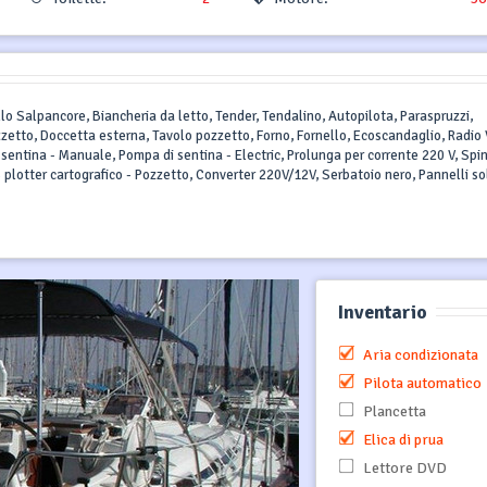
ello Salpancore, Biancheria da letto, Tender, Tendalino, Autopilota, Paraspruzzi,
zzetto, Doccetta esterna, Tavolo pozzetto, Forno, Fornello, Ecoscandaglio, Radio 
 sentina - Manuale, Pompa di sentina - Electric, Prolunga per corrente 220 V, Spi
S plotter cartografico - Pozzetto, Converter 220V/12V, Serbatoio nero, Pannelli sol
Inventario
Aria condizionata
Pilota automatico
Plancetta
Elica di prua
Lettore DVD