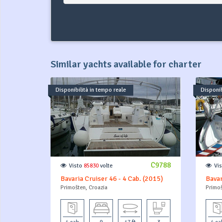
Similar yachts available for charter
Disponibilità in tempo reale
Disponib
C9788
Visto
85830
volte
Vi
Bavaria Cruiser 46 - 4 Cab. (2015)
Bavar
Primošten, Croazia
Primoš