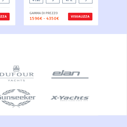
3
4 cab
9
47 ft
3
GAMMA DI PREZZO
IZZA
VISUALIZZA
1596€ - 4350€