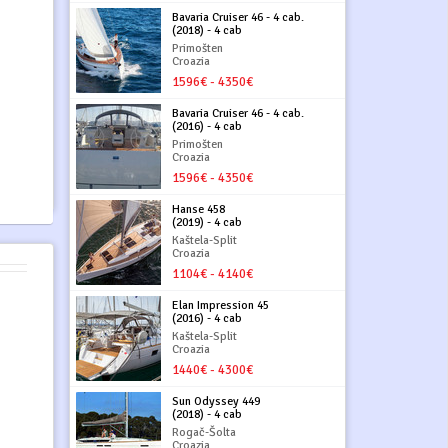
Bavaria Cruiser 46 - 4 cab.
(2018) - 4 cab
Primošten
Croazia
1596€ - 4350€
Bavaria Cruiser 46 - 4 cab.
(2016) - 4 cab
Primošten
Croazia
1596€ - 4350€
Hanse 458
(2019) - 4 cab
Kaštela-Split
Croazia
1104€ - 4140€
Elan Impression 45
(2016) - 4 cab
Kaštela-Split
Croazia
1440€ - 4300€
Sun Odyssey 449
(2018) - 4 cab
Rogač-Šolta
Croazia