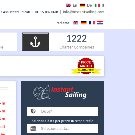
En
De
It
|
info@instantsailing.com
7 Assistenza Clienti: +385 95 802 8681
Parliamo:
1222
re
Charter Companies
5 m
5 m
5 m
Seleziona data per prezzi in tempo reale
roll
 hp