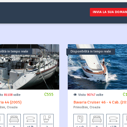
INVIA LA SUA DOMA
ilità in tempo reale
Disponibilità in tempo reale
C555
C
sto
81108
volte
Visto
90747
volte
ia 44 (2005)
Bavaria Cruiser 46 - 4 Cab. (20
ten, Croazia
Primošten, Croazia