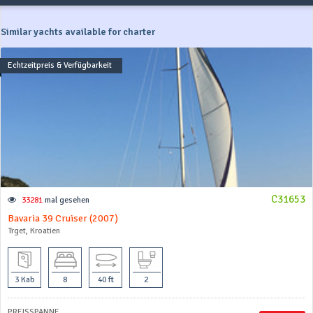
Similar yachts available for charter
Echtzeitpreis & Verfügbarkeit
C31653
33281
mal gesehen
Bavaria 39 Cruiser (2007)
Trget, Kroatien
3 Kab
8
40 ft
2
PREISSPANNE