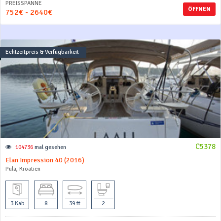
PREISSPANNE
ÖFFNEN
752€ - 2640€
Echtzeitpreis & Verfügbarkeit
C5378
104736
mal gesehen
Elan Impression 40 (2016)
Pula, Kroatien
3 Kab
8
39 ft
2