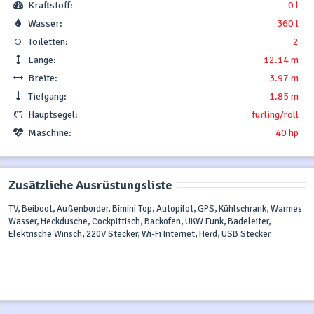
Kraftstoff:
0 l
Wasser:
360 l
Toiletten:
2
Länge:
12.14 m
Breite:
3.97 m
Tiefgang:
1.85 m
Hauptsegel:
furling/roll
Maschine:
40 hp
Zusätzliche Ausrüstungsliste
TV, Beiboot, Außenborder, Bimini Top, Autopilot, GPS, Kühlschrank, Warmes
Wasser, Heckdusche, Cockpittisch, Backofen, UKW Funk, Badeleiter,
Elektrische Winsch, 220V Stecker, Wi-Fi Internet, Herd, USB Stecker