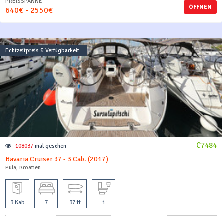
PREISSPANNE
ÖFFNEN
640€ - 2550€
Echtzeitpreis & Verfügbarkeit
C7484
108037
mal gesehen
Bavaria Cruiser 37 - 3 Cab. (2017)
Pula, Kroatien
3 Kab
7
37 ft
1