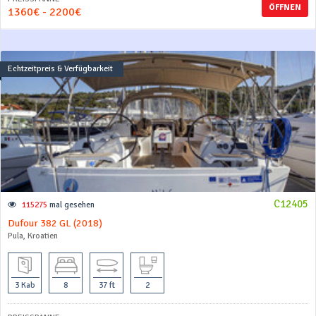
ÖFFNEN
1360€ - 2200€
Echtzeitpreis & Verfügbarkeit
C12405
115275
mal gesehen
Dufour 382 GL (2018)
Pula, Kroatien
3 Kab
8
37 ft
2