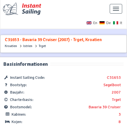
Naviga
ausbl
En
De
It
C31653 - Bavaria 39 Cruiser (2007) - Trget, Kroatien
Kroatien
Istrien
Trget
Basisinformationen
Instant Sailing Code:
C31653
Bootstyp:
Segelboot
Baujahr:
2007
Charterbasis:
Trget
Bootsmodel:
Bavaria 39 Cruiser
Kabinen:
3
Kojen:
8