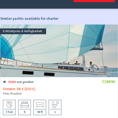
Similar yachts available for charter
Echtzeitpreis & Verfügbarkeit
C28696
95060
mal gesehen
Oceanis 38.1 (2021)
Pula, Kroatien
3 Kab
8
38 ft
1