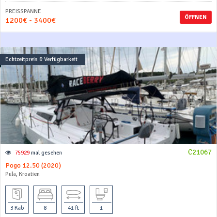
PREISSPANNE
ÖFFNEN
1200€ - 3400€
Echtzeitpreis & Verfügbarkeit
C21067
75929
mal gesehen
Pogo 12.50 (2020)
Pula, Kroatien
3 Kab
8
41 ft
1