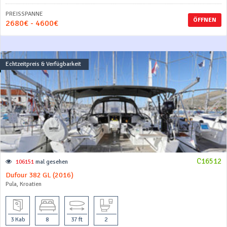
PREISSPANNE
ÖFFNEN
2680€ - 4600€
Echtzeitpreis & Verfügbarkeit
C16512
106151
mal gesehen
Dufour 382 GL (2016)
Pula, Kroatien
3 Kab
8
37 ft
2