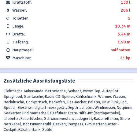
Kraftstoff:
130 l
Wasser:
206 l
Toiletten:
1
Länge:
10.34 m
Breite:
3.44 m
Tiefgang:
1.98 m
Hauptsegel:
half batten
Maschine:
21 hp
Zusätzliche Ausrüstungsliste
Elektrische Ankerwinde, Bettwäsche, Beiboot, Bimini Top, Autopilot,
Sprayhood, Gasflasche, Radio CD-Spieler, Kühlschrank, Warmes Wasser,
Heckdusche, Cockpittisch, Backofen, Gas-Kocher, Polster, UKW Funk, Log,
Speed - Geschwindigkeit-messgerät, Depth-echolot, Windmesser, Notpinne,
Seekarten und nautische Reiseführer, Erste-Hilfe-Kit (Bordapotheke),
Lifebelts, Feuerlöscher, Schwimmwesten, Ladegerät, Radarreflektor, Shore
Netzkabel, Bootsmannstuhl, Decken, Compass, GPS Kartenplotter -
Cockpit, Fäkalientank, Spüle