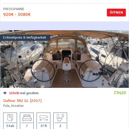
PREISSPANNE
ÖFFNEN
920€ - 3080€
Echtzeitpreis & Verfügbarkeit
C9420
103496
mal gesehen
Dufour 382 GL (2017)
Pula, Kroatien
3 Kab
7
37 ft
2