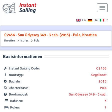
Naviga
ausbl
En
De
It
C2456 - Sun Odyssey 349 - 3 cab. (2015) - Pula, Kroatien
Kroatien
Istrien
Pula
Basisinformationen
Instant Sailing Code:
C2456
Bootstyp:
Segelboot
Baujahr:
2015
Charterbasis:
Pula
Bootsmodel:
Sun Odyssey 349 - 3 cab.
Kabinen:
3
Kojen:
7