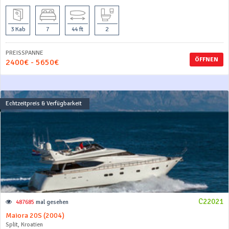
3 Kab
7
44 ft
2
PREISSPANNE
ÖFFNEN
2400€ - 5650€
Echtzeitpreis & Verfügbarkeit
C22021
487685
mal gesehen
Maiora 20S (2004)
Split, Kroatien