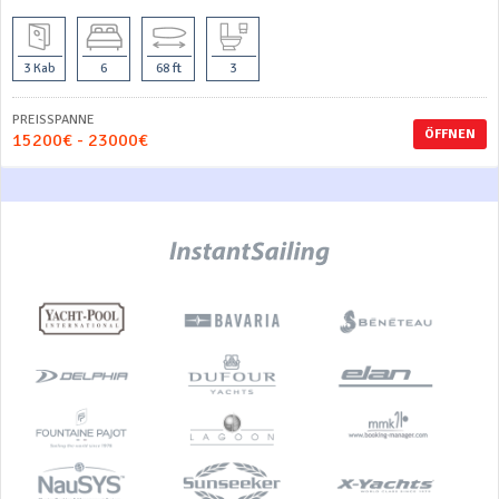
3 Kab
6
68 ft
3
PREISSPANNE
ÖFFNEN
15200€ - 23000€