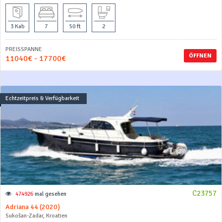
3 Kab
7
50 ft
2
PREISSPANNE
ÖFFNEN
11040€ - 17700€
Echtzeitpreis & Verfügbarkeit
C23757
474926
mal gesehen
Adriana 44 (2020)
Sukošan-Zadar, Kroatien