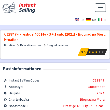
Naviga
ausbl
En
De
It
C28847 - Prestige 460 Fly - 3 + 1 cab. (2021) - Biograd na Moru,
Kroatien
Kroatien
Dalmatien region
Biograd na Moru
Basisinformationen
Instant Sailing Code:
C28847
Bootstyp:
Motorboot
Baujahr:
2021
Charterbasis:
Biograd na Moru
Bootsmodel:
Prestige 460 Fly - 3 + 1 cab.