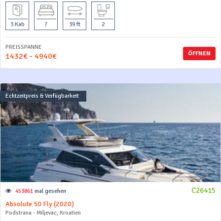
3 Kab
7
39 ft
2
PREISSPANNE
ÖFFNEN
1432€ - 4940€
Echtzeitpreis & Verfügbarkeit
C26415
453861
mal gesehen
Absolute 50 Fly (2020)
Podstrana - Miljevac, Kroatien