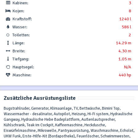
Kabinen:
3
Kojen:
8
Kraftstoff:
1240 l
Wasser:
586 l
Toiletten:
2
Länge:
14.29 m
Breite:
4.30 m
Tiefgang:
1.05 m
Hauptsegel:
N/A
Maschine:
440 hp
Zusätzliche Ausrüstungsliste
Bugstrahlruder, Generator, Klimaanlage, TV, Bettwäsche, Bimini Top,
Wassermacher - desalinator, Autopilot, Heizung, Hi-Fi system, Hydraulische
Gangway, Hydraulische Hebe Badeplattform, Außenlautsprecher,
Kühlschrank, Teak im Cockpit, Kaffeemaschine, Heckdusche,
Eiswürfelmaschine, Mikrowelle, Pantryausrüstung, Waschmaschine, Echolot,
UKW Funk, Erste-Hilfe-Kit (Bordapotheke), Feuerlöscher, Schwimmwesten,