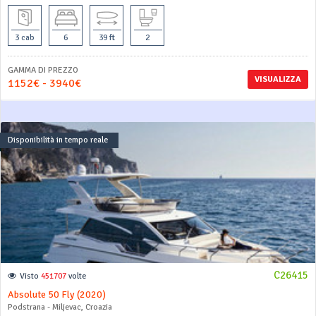
3 cab
6
39 ft
2
GAMMA DI PREZZO
VISUALIZZA
1152€ - 3940€
Disponibilità in tempo reale
C26415
Visto
451707
volte
Absolute 50 Fly (2020)
Podstrana - Miljevac, Croazia