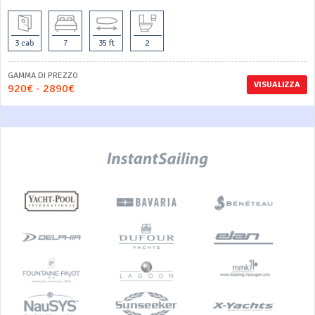
3 cab
7
35 ft
2
GAMMA DI PREZZO
VISUALIZZA
920€ - 2890€