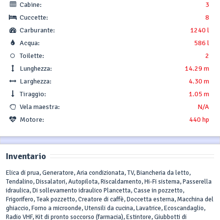
Cabine:
3
Cuccette:
8
Carburante:
1240 l
Acqua:
586 l
Toilette:
2
Lunghezza:
14.29 m
Larghezza:
4.30 m
Tiraggio:
1.05 m
Vela maestra:
N/A
Motore:
440 hp
Inventario
Elica di prua, Generatore, Aria condizionata, TV, Biancheria da letto,
Tendalino, Dissalatori, Autopilota, Riscaldamento, Hi-Fi sistema, Passerella
idraulica, Di sollevamento idraulico Plancetta, Casse in pozzetto,
Frigorifero, Teak pozzetto, Creatore di caffè, Doccetta esterna, Macchina del
ghiaccio, Forno a microonde, Utensili da cucina, Lavatrice, Ecoscandaglio,
Radio VHF, Kit di pronto soccorso (farmacia), Estintore, Giubbotti di