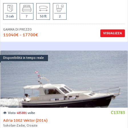
3 cab
7
50 ft
2
GAMMA DI PREZZO
VISUALIZZA
11040€ - 17700€
Disponibilità in tempo reale
C13783
Visto
485881
volte
Adria 1002 Vektor (2014)
Sukošan-Zadar, Croazia