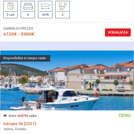
3 cab
6
49 ft
2
GAMMA DI PREZZO
VISUALIZZA
4720€ - 6900€
Disponibilità in tempo reale
C8392
Visto
458791
volte
Adriana 36 (2017)
Jezera, Croazia