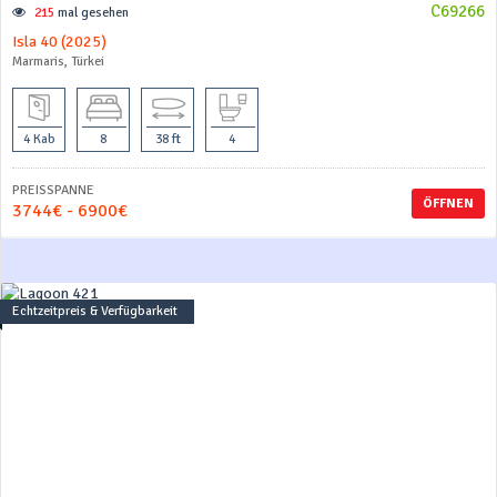
C69266
215
mal gesehen
Isla 40 (2025)
Marmaris, Türkei
4 Kab
8
38 ft
4
PREISSPANNE
ÖFFNEN
3744€ - 6900€
Echtzeitpreis & Verfügbarkeit