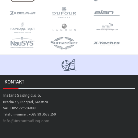
KONTAKT
Instant Sailing d.o.o.
Bracka 13, Biograd, Kroatien
VAT: HR51723516898
Telefonnummer: +385 99 3658 159
info@instantsailing.com