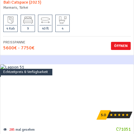
Bali Catspace (2023)
Marmaris, Türkei
4 Kab
9
40 ft
4
PREISSPANNE
ÖFFNEN
5600€ - 7750€
Echtzeitpreis & Verfügbarkeit
C71051
285
mal gesehen