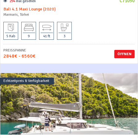
C71050
294
mal gesehen
Bali 4.1 Maxi Lounge (2020)
Marmaris, Türkei
5 Kab
9
41 ft
3
PREISSPANNE
ÖFFNEN
2848€ - 6560€
Echtzeitpreis & Verfügbarkeit