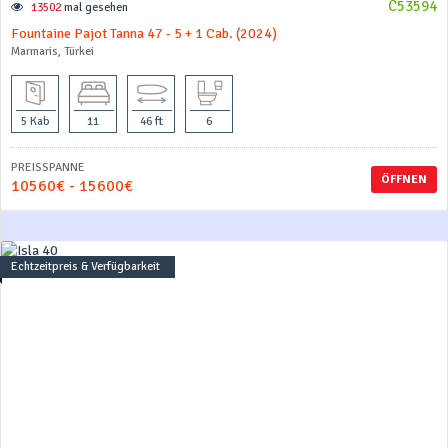
C53594
13502
mal gesehen
Fountaine Pajot Tanna 47 - 5 + 1 Cab. (2024)
Marmaris, Türkei
5 Kab
11
46 ft
6
PREISSPANNE
ÖFFNEN
10560€ - 15600€
Echtzeitpreis & Verfügbarkeit