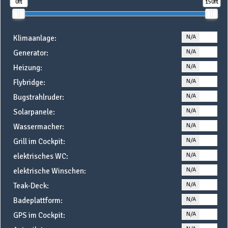
0ft
150ft
N/A
YE
Klimaanlage:
N/A
YE
Generator:
N/A
YE
Heizung:
N/A
YE
Flybridge:
N/A
YE
Bugstrahlruder:
N/A
YE
Solarpanele:
N/A
YE
Wassermacher:
N/A
YE
Grill im Cockpit:
N/A
YE
elektrisches WC:
N/A
YE
elektrische Winschen:
N/A
YE
Teak-Deck:
N/A
YE
Badeplattform:
N/A
YE
GPS im Cockpit: