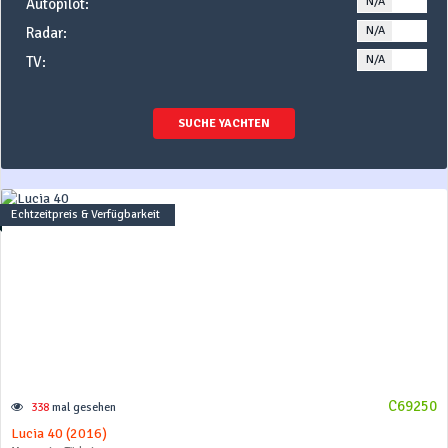
N/A
YE
Autopilot:
N/A
YE
Radar:
N/A
YE
TV:
SUCHE YACHTEN
Echtzeitpreis & Verfügbarkeit
C69250
338
mal gesehen
Lucia 40 (2016)