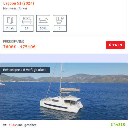
Lagoon 51 (2024)
Marmaris, Türkei
7 Kab
14
50 ft
5
PREISSPANNE
ÖFFNEN
7608€ - 17510€
Echtzeitpreis & Verfügbarkeit
C44318
10333
mal gesehen