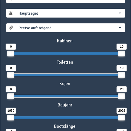
Hauptsegel
Preise aufsteigend
Kabinen
0
10
Toiletten
0
10
Kojen
0
20
Baujahr
1950
2026
Bootslänge