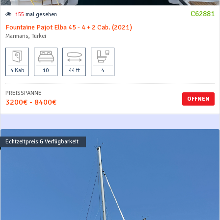
C62881
155
mal gesehen
Fountaine Pajot Elba 45 - 4 + 2 Cab. (2021)
Marmaris, Türkei
4 Kab
10
44 ft
4
PREISSPANNE
ÖFFNEN
3200€ - 8400€
Echtzeitpreis & Verfügbarkeit