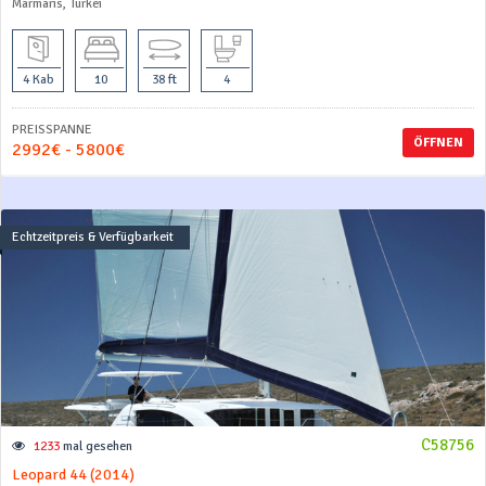
Marmaris, Türkei
4 Kab
10
38 ft
4
PREISSPANNE
ÖFFNEN
2992€ - 5800€
Echtzeitpreis & Verfügbarkeit
C58756
1233
mal gesehen
Leopard 44 (2014)