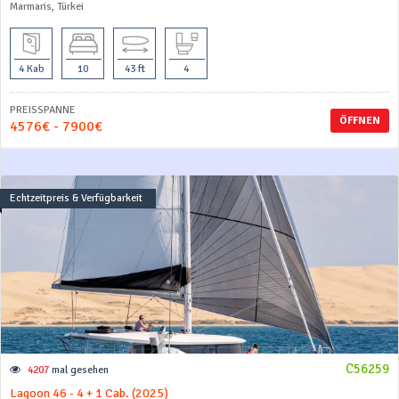
Marmaris, Türkei
4 Kab
10
43 ft
4
PREISSPANNE
ÖFFNEN
4576€ - 7900€
Echtzeitpreis & Verfügbarkeit
C56259
4207
mal gesehen
Lagoon 46 - 4 + 1 Cab. (2025)