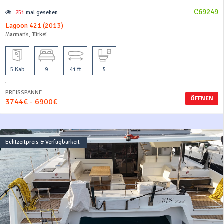
C69249
251
mal gesehen
Lagoon 421 (2013)
Marmaris, Türkei
5 Kab
9
41 ft
5
PREISSPANNE
ÖFFNEN
3744€ - 6900€
Echtzeitpreis & Verfügbarkeit