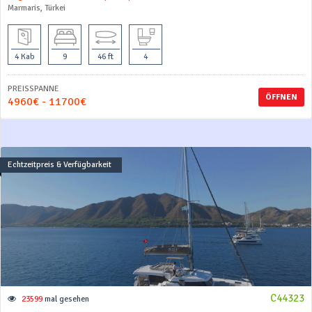
Marmaris, Türkei
4 Kab
9
46 ft
4
PREISSPANNE
ÖFFNEN
4960€ - 11700€
Echtzeitpreis & Verfügbarkeit
C44323
23599
mal gesehen