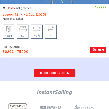
C43366
15485
mal gesehen
Lagoon 42 - 4 + 2 Cab. (2023)
Marmaris, Türkei
4 Kab
10
42 ft
4
PREISSPANNE
ÖFFNEN
3020€ - 7500€
MEHR BOOTE ZEIGEN