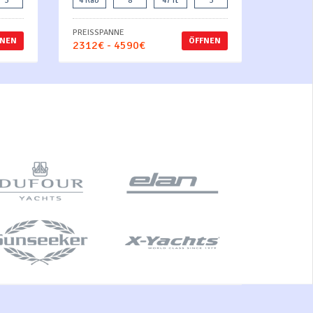
3
4 Kab
8
47 ft
3
PREISSPANNE
FNEN
ÖFFNEN
2312€ - 4590€