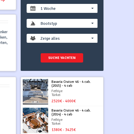
1 Woche
Bootstyp
Anker
aken,
Zeige alles
rten,
SUCHE YACHTEN
Bavaria Cruiser 46 - 4 cab.
(2015) - 4 cab
Fethiye
Türkei
2320€ - 4000€
Bavaria Cruiser 46 - 4 cab.
(2014) - 4 cab
Fethiye
Türkei
1380€ - 3425€