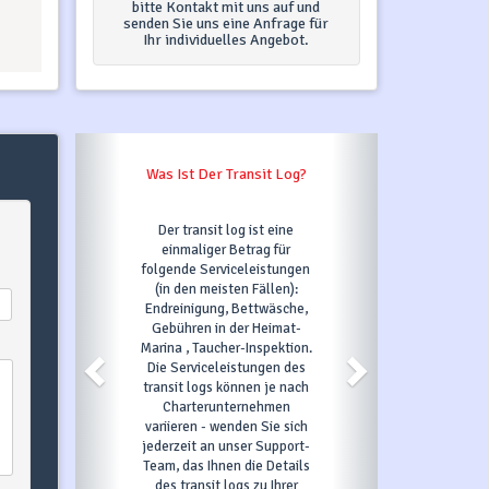
bitte Kontakt mit uns auf und
senden Sie uns eine Anfrage für
Ihr individuelles Angebot.
s Ist Der Transit Log?
Was Passiert, Wenn Ich Auf
"Jetzt Buchen" Klicke?
er transit log ist eine
Sobald Sie auf den Button
einmaliger Betrag für
Jetzt buchen klicken und alle
gende Serviceleistungen
erforderlichen Felder
in den meisten Fällen):
ausfüllen, bestätigen wir Ihre
reinigung, Bettwäsche,
Anfrage und automatisch ist
bühren in der Heimat-
das gewünschte Boot für 3
na , Taucher-Inspektion.
Tage unter Option, d.h. in
e Serviceleistungen des
diesem Zeitraum kann es von
nsit logs können je nach
niemand anderem gebucht
Charterunternehmen
werden. Innerhalb dieser 3
iieren - wenden Sie sich
Tage müssen Sie, um Ihre
erzeit an unser Support-
Buchung zu bestätigen, die
m, das Ihnen die Details
erste Zahlung wie im
es transit logs zu Ihrer
Zahlungsplan angegeben