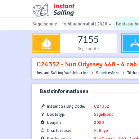
Segelschule
Frühbucherrabatt 2026
Bootssuch
7155
Segelboote
C24352 - Sun Odyssey 440 - 4 cab. 
Instant Sailing Yachtcharter
Segelreviere
Türkei
Basisinformationen
Instant Sailing Code:
C24352
Bootstyp:
Segelboot
Baujahr:
2020
Charterbasis:
Fethiye
Bootsmodel:
Sun Odyssey 440 - 4 cab