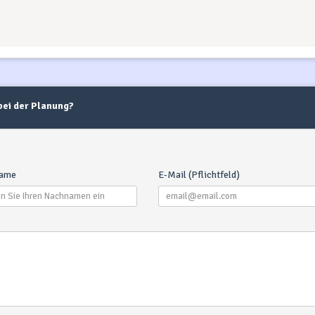
 bei der Planung?
Wa
D
fol
ame
E-Mail (Pflichtfeld)
(
End
Ge
Mari
Di
tra
var
jed
Tea
d