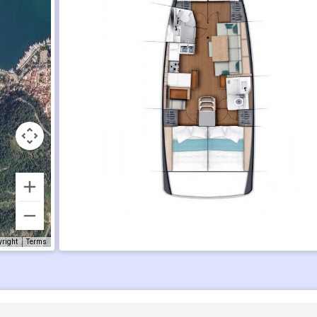
yright
Terms