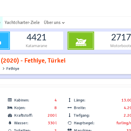
e
Yachtcharter-Ziele
Über uns
4421
2717
Katamarane
Motorboot
(2020) - Fethiye, Türkei
Fethiye
Kabinen:
4
Länge:
13.0
Kojen:
8
Breite:
4.2
Kraftstoff:
200 l
Tiefgang:
2.2
Wasser:
330 l
Hauptsegel:
furling/
.
Toiletten:
2
Maschine:
33