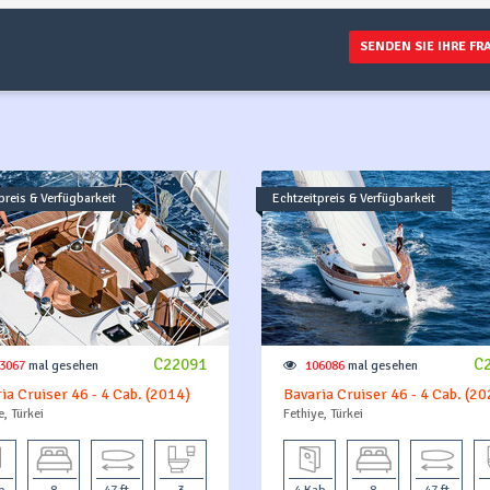
B
SENDEN SIE IHRE FR
preis & Verfügbarkeit
Echtzeitpreis & Verfügbarkeit
C22091
C
3067
mal gesehen
106086
mal gesehen
ia Cruiser 46 - 4 Cab. (2014)
Bavaria Cruiser 46 - 4 Cab. (20
e, Türkei
Fethiye, Türkei