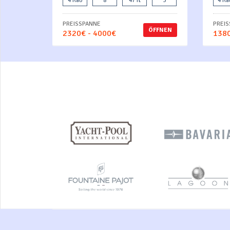
4 Kab
8
47 ft
3
4 Ka
PREISSPANNE
PREI
ÖFFNEN
2320€ - 4000€
1380