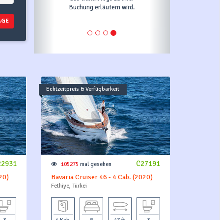
uchung erläutern wird.
leisten.
AGE
Echtzeitpreis & Verfügbarkeit
22931
C27191
105275
mal gesehen
20)
Bavaria Cruiser 46 - 4 Cab. (2020)
Fethiye, Türkei