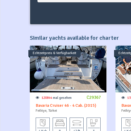
Similar yachts available for charter
Echtzeitpreis & Verfügbarkeit
Echtzeit
C29367
120844
mal gesehen
13
Bavaria Cruiser 46 - 4 Cab. (2015)
Bavar
Fethiye, Türkei
Fethiy