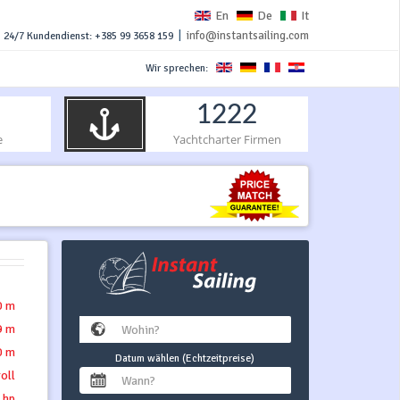
En
De
It
|
info@instantsailing.com
24/7 Kundendienst: +385 99 3658 159
Wir sprechen:
1222
e
Yachtcharter Firmen
0 m
9 m
0 m
Datum wählen (Echtzeitpreise)
roll
 hp