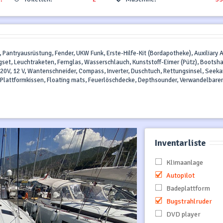
, Pantryausrüstung, Fender, UKW Funk, Erste-Hilfe-Kit (Bordapotheke), Auxiliary 
set, Leuchtraketen, Fernglas, Wasserschlauch, Kunststoff-Eimer (Pütz), Bootsh
20V, 12 V, Wantenschneider, Compass, Inverter, Duschtuch, Rettungsinsel, Seeka
, Plattformkissen, Floating mats, Feuerlöschdecke, Depthsounder, Verwandelbarer
Inventarliste
Klimaanlage
Autopilot
Badeplattform
Bugstrahlruder
DVD player