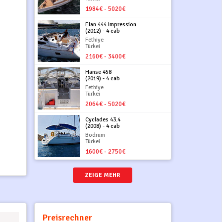
1984€ - 5020€
Elan 444 Impression
(2012) - 4 cab
Fethiye
Türkei
2160€ - 3400€
Hanse 458
(2019) - 4 cab
Fethiye
Türkei
2064€ - 5020€
Cyclades 43.4
(2008) - 4 cab
Bodrum
Türkei
1600€ - 2750€
ZEIGE MEHR
Preisrechner