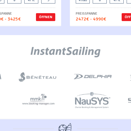
b
8
47 ft
3
4 Kab
8
47 ft
SSPANNE
PREISSPANNE
ÖFFNEN
ÖF
€ - 3425€
2472€ - 4990€