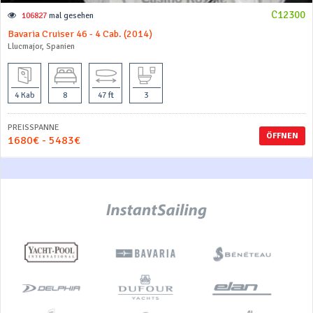
C12300
106827
mal gesehen
Bavaria Cruiser 46 - 4 Cab. (2014)
Llucmajor, Spanien
4 Kab
8
47 ft
3
PREISSPANNE
ÖFFNEN
1680€ - 5483€