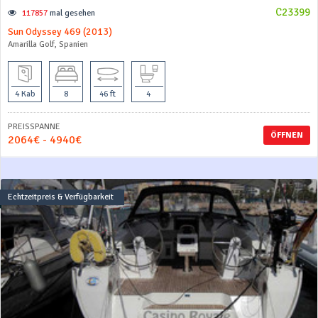
C23399
117857
mal gesehen
Sun Odyssey 469 (2013)
Amarilla Golf, Spanien
4 Kab
8
46 ft
4
PREISSPANNE
ÖFFNEN
2064€ - 4940€
Echtzeitpreis & Verfügbarkeit