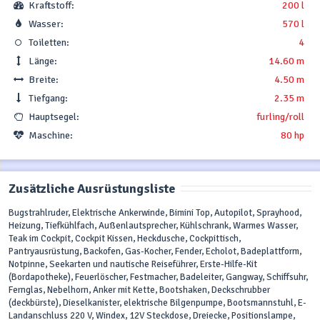
Kraftstoff:
200 l
Wasser:
570 l
Toiletten:
4
Länge:
14.60 m
Breite:
4.50 m
Tiefgang:
2.35 m
Hauptsegel:
furling/roll
Maschine:
80 hp
Zusätzliche Ausrüstungsliste
Bugstrahlruder, Elektrische Ankerwinde, Bimini Top, Autopilot, Sprayhood,
Heizung, Tiefkühlfach, Außenlautsprecher, Kühlschrank, Warmes Wasser,
Teak im Cockpit, Cockpit Kissen, Heckdusche, Cockpittisch,
Pantryausrüstung, Backofen, Gas-Kocher, Fender, Echolot, Badeplattform,
Notpinne, Seekarten und nautische Reiseführer, Erste-Hilfe-Kit
(Bordapotheke), Feuerlöscher, Festmacher, Badeleiter, Gangway, Schiffsuhr,
Fernglas, Nebelhorn, Anker mit Kette, Bootshaken, Deckschrubber
(deckbürste), Dieselkanister, elektrische Bilgenpumpe, Bootsmannstuhl, E-
Landanschluss 220 V, Windex, 12V Steckdose, Dreiecke, Positionslampe,