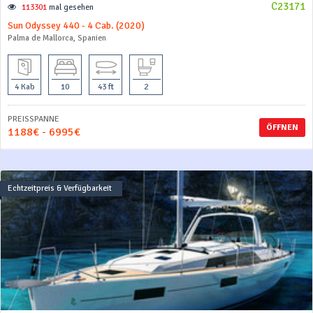
C23171
113301
mal gesehen
Sun Odyssey 440 - 4 Cab. (2020)
Palma de Mallorca, Spanien
4 Kab
10
43 ft
2
PREISSPANNE
ÖFFNEN
1188€ - 6995€
Echtzeitpreis & Verfügbarkeit