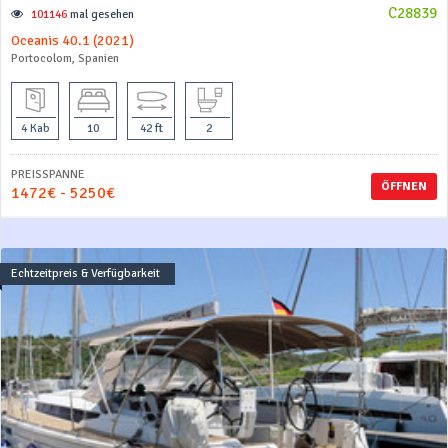
C28839
101146
mal gesehen
Oceanis 40.1 (2021)
Portocolom, Spanien
4 Kab
10
42 ft
2
PREISSPANNE
ÖFFNEN
1472€ - 5250€
Echtzeitpreis & Verfügbarkeit