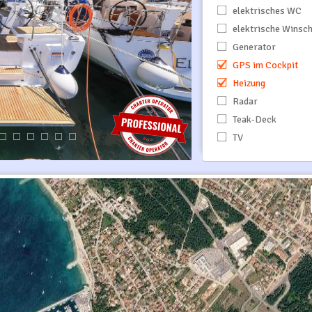
elektrisches WC
elektrische Winsc
Generator
GPS im Cockpit
Heizung
Radar
Teak-Deck
TV