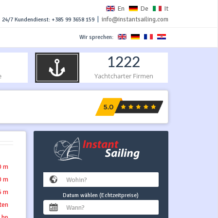
En
De
It
|
info@instantsailing.com
24/7 Kundendienst: +385 99 3658 159
Wir sprechen:
1222
e
Yachtcharter Firmen
0 m
0 m
5 m
Datum wählen (Echtzeitpreise)
tten
 hp