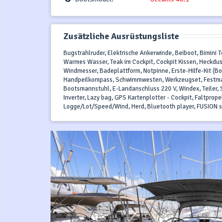
Zusätzliche Ausrüstungsliste
Bugstrahlruder, Elektrische Ankerwinde, Beiboot, Bimini 
Warmes Wasser, Teak im Cockpit, Cockpit Kissen, Heckdusc
Windmesser, Badeplattform, Notpinne, Erste-Hilfe-Kit (Bor
Handpeilkompass, Schwimmwesten, Werkzeugset, Festmach
Bootsmannstuhl, E-Landanschluss 220 V, Windex, Teiler,
Inverter, Lazy bag, GPS Kartenplotter - Cockpit, Faltprop
Logge/Lot/Speed/Wind, Herd, Bluetooth player, FUSION 