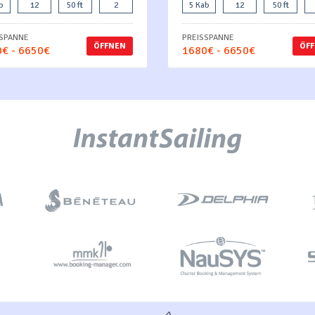
b
12
50 ft
2
5 Kab
12
50 ft
SSPANNE
PREISSPANNE
ÖFFNEN
ÖF
€ - 6650€
1680€ - 6650€