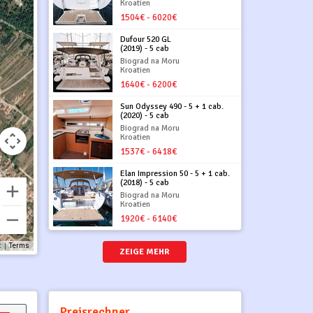
Kroatien
1504€ - 6020€
Dufour 520 GL
(2019) - 5 cab
Biograd na Moru
Kroatien
1640€ - 6200€
Sun Odyssey 490 - 5 + 1 cab.
(2020) - 5 cab
Biograd na Moru
Kroatien
1537€ - 6418€
Elan Impression 50 - 5 + 1 cab.
(2018) - 5 cab
Biograd na Moru
Kroatien
1920€ - 6140€
t
Terms
ZEIGE MEHR
Preisrechner