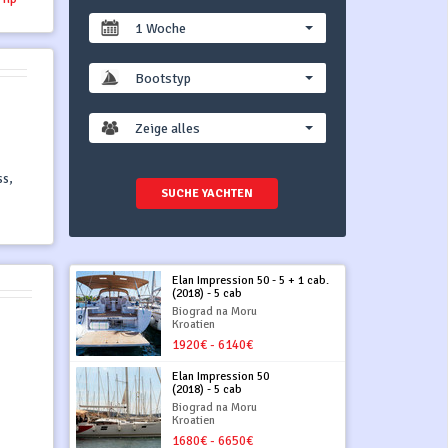
1 Woche
Bootstyp
Zeige alles
ss,
SUCHE YACHTEN
Elan Impression 50 - 5 + 1 cab.
(2018) - 5 cab
Biograd na Moru
Kroatien
1920€ - 6140€
Elan Impression 50
(2018) - 5 cab
Biograd na Moru
Kroatien
1680€ - 6650€