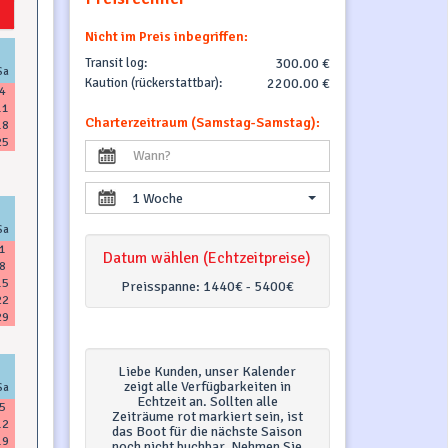
Nicht im Preis inbegriffen:
Transit log:
300.00 €
Sa
Kaution (rückerstattbar):
2200.00 €
4
11
Charterzeitraum (Samstag-Samstag):
18
25
1 Woche
Sa
1
Datum wählen (Echtzeitpreise)
8
15
Preisspanne:
1440€ - 5400€
22
29
Liebe Kunden, unser Kalender
zeigt alle Verfügbarkeiten in
Sa
Echtzeit an. Sollten alle
5
Zeiträume rot markiert sein, ist
12
das Boot für die nächste Saison
19
noch nicht buchbar. Nehmen Sie