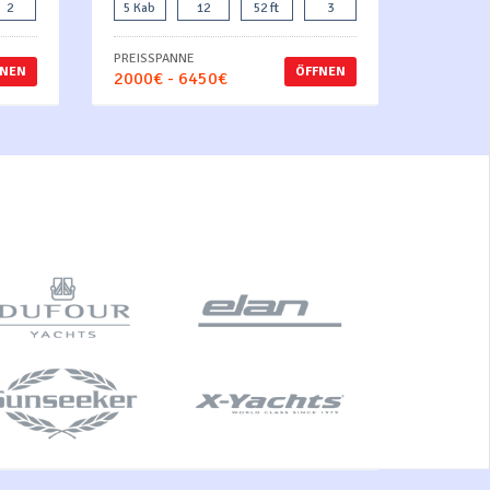
2
5 Kab
12
52 ft
3
PREISSPANNE
FNEN
ÖFFNEN
2000€ - 6450€