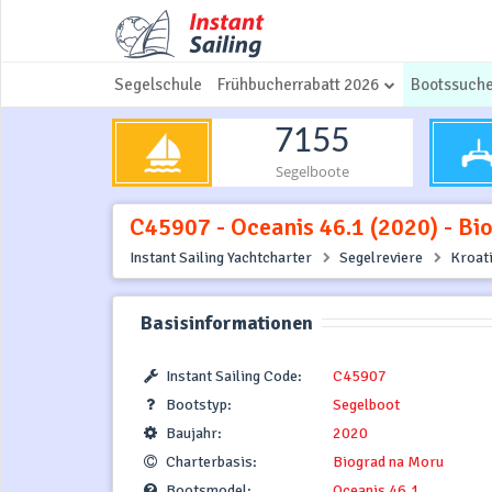
Segelschule
Frühbucherrabatt 2026
Bootssuch
7155
Segelboote
C45907 - Oceanis 46.1 (2020) - Bi
Instant Sailing Yachtcharter
Segelreviere
Kroat
Basisinformationen
Instant Sailing Code:
C45907
Bootstyp:
Segelboot
Baujahr:
2020
Charterbasis:
Biograd na Moru
Bootsmodel:
Oceanis 46.1