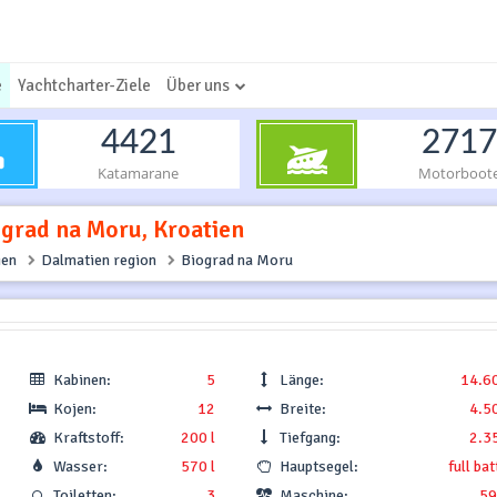
e
Yachtcharter-Ziele
Über uns
4421
2717
Katamarane
Motorboot
ograd na Moru, Kroatien
ien
Dalmatien region
Biograd na Moru
Kabinen:
5
Länge:
14.6
Kojen:
12
Breite:
4.5
Kraftstoff:
200 l
Tiefgang:
2.3
Wasser:
570 l
Hauptsegel:
full ba
Toiletten:
3
Maschine:
59