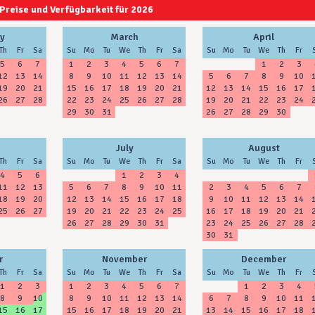
Preise und Verfügbarkeit für 2026
2027
2028
y
March
April
Th
Fr
Sa
Su
Mo
Tu
We
Th
Fr
Sa
Su
Mo
Tu
We
Th
Fr
5
6
7
1
2
3
4
5
6
7
1
2
3
12
13
14
8
9
10
11
12
13
14
5
6
7
8
9
10
19
20
21
15
16
17
18
19
20
21
12
13
14
15
16
17
26
27
28
22
23
24
25
26
27
28
19
20
21
22
23
24
29
30
31
26
27
28
29
30
July
August
Th
Fr
Sa
Su
Mo
Tu
We
Th
Fr
Sa
Su
Mo
Tu
We
Th
Fr
4
5
6
1
2
3
4
11
12
13
5
6
7
8
9
10
11
2
3
4
5
6
7
18
19
20
12
13
14
15
16
17
18
9
10
11
12
13
14
25
26
27
19
20
21
22
23
24
25
16
17
18
19
20
21
26
27
28
29
30
31
23
24
25
26
27
28
30
31
r
November
December
Th
Fr
Sa
Su
Mo
Tu
We
Th
Fr
Sa
Su
Mo
Tu
We
Th
Fr
1
2
3
1
2
3
4
5
6
7
1
2
3
4
8
9
10
8
9
10
11
12
13
14
6
7
8
9
10
11
15
16
17
15
16
17
18
19
20
21
13
14
15
16
17
18