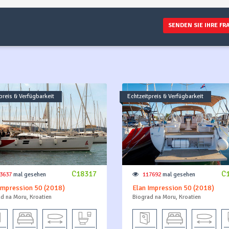
SENDEN SIE IHRE FR
preis & Verfügbarkeit
Echtzeitpreis & Verfügbarkeit
C18317
C
3637
mal gesehen
117692
mal gesehen
Impression 50 (2018)
Elan Impression 50 (2018)
d na Moru, Kroatien
Biograd na Moru, Kroatien