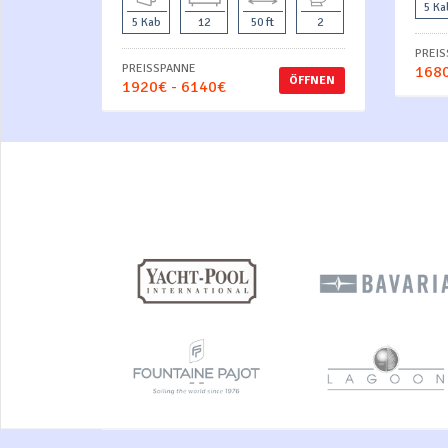
5 Ka
5 Kab
12
50 ft
2
PREI
PREISSPANNE
1680
ÖFFNEN
1920€ - 6140€