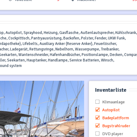
Top, Autopilot, Sprayhood, Heizung, Gasflasche, Außenlautsprecher, Kühlschrank,
he, Cockpittisch, Pantryausrüstung, Backofen, Polster, Fender, UKW Funk,
dapotheke), Lifebelts, Auxiliary Anker (Reserve Anker), Feuerlöscher,
er, Ladegerät, Rettungsringe, Nebelhorn, Wasserpumpe, Treibanker,
 Seekarten, Wantenschneider, Hafenhandbücher, Positionslampe, Decken, Compa
eller, Seekarten, Hauptanker, Handlampe, Service Batterien, Winsch,
sound system
Inventarliste
Klimaanlage
Autopilot
Badeplattform
Bugstrahlruder
DVD player