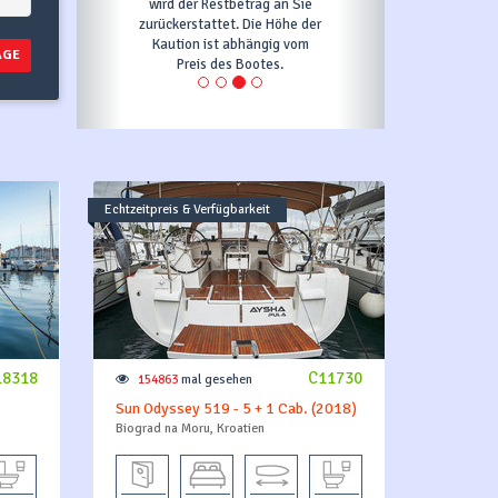
wird der Restbetrag an Sie
zurückerstattet. Die Höhe der
Kaution ist abhängig vom
AGE
Preis des Bootes.
Echtzeitpreis & Verfügbarkeit
18318
C11730
154863
mal gesehen
Sun Odyssey 519 - 5 + 1 Cab. (2018)
Biograd na Moru, Kroatien