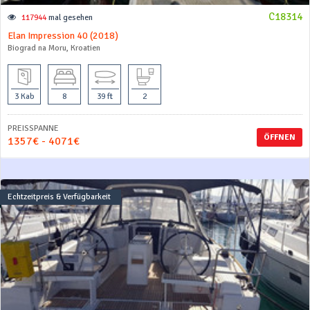
C18314
117944
mal gesehen
Elan Impression 40 (2018)
Biograd na Moru, Kroatien
3 Kab
8
39 ft
2
PREISSPANNE
ÖFFNEN
1357€ - 4071€
Echtzeitpreis & Verfügbarkeit