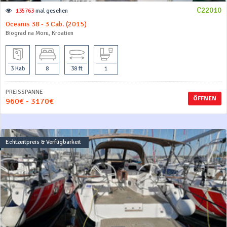
C22010
135763
mal gesehen
Oceanis 38 - 3 Cab. (2015)
Biograd na Moru, Kroatien
3 Kab
8
38 ft
1
PREISSPANNE
ÖFFNEN
960€ - 3170€
Echtzeitpreis & Verfügbarkeit