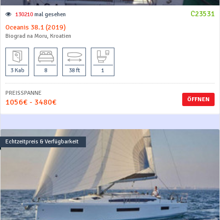
C23531
130210
mal gesehen
Oceanis 38.1 (2019)
Biograd na Moru, Kroatien
3 Kab
8
38 ft
1
PREISSPANNE
ÖFFNEN
1056€ - 3480€
Echtzeitpreis & Verfügbarkeit