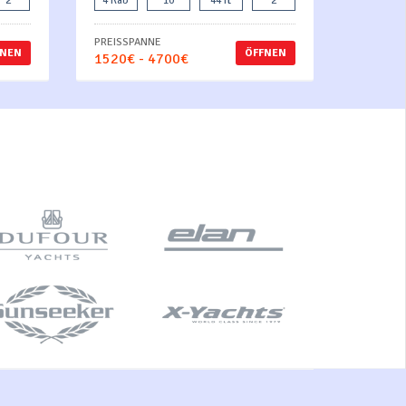
2
4 Kab
10
44 ft
2
PREISSPANNE
FNEN
ÖFFNEN
1520€ - 4700€