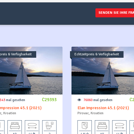
B
SENDEN SIE IHRE FR
preis & Verfügbarkeit
Echtzeitpreis & Verfügbarkeit
C29393
C
543
mal gesehen
76060
mal gesehen
Impression 45.1 (2021)
Elan Impression 45.1 (2021)
c, Kroatien
Pirovac, Kroatien