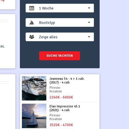
1 Woche
Bootstyp
Zeige alles
er,
SUCHE YACHTEN
Jeanneau 54 - 4 + 1 cab.
(2017) - 4 cab
Pirovac
Kroatien
2240€ - 6000€
Elan Impression 45.1
(2021) - 4 cab
Pirovac
Kroatien
1520€ - 4700€