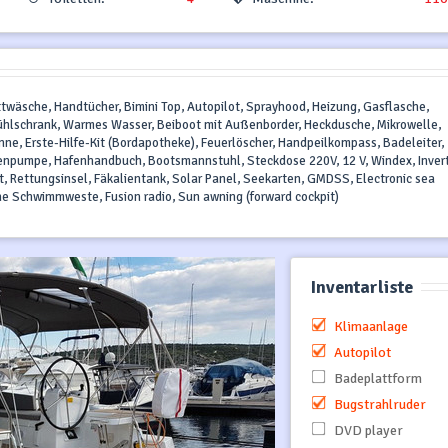
ttwäsche, Handtücher, Bimini Top, Autopilot, Sprayhood, Heizung, Gasflasche,
ühlschrank, Warmes Wasser, Beiboot mit Außenborder, Heckdusche, Mikrowelle,
ne, Erste-Hilfe-Kit (Bordapotheke), Feuerlöscher, Handpeilkompass, Badeleiter,
genpumpe, Hafenhandbuch, Bootsmannstuhl, Steckdose 220V, 12 V, Windex, Invert
it, Rettungsinsel, Fäkalientank, Solar Panel, Seekarten, GMDSS, Electronic sea
che Schwimmweste, Fusion radio, Sun awning (forward cockpit)
Inventarliste
Klimaanlage
Autopilot
Badeplattform
Bugstrahlruder
DVD player