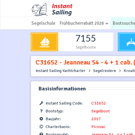
Segelschule
Frühbucherrabatt 2026
Bootssuch
7155
Segelboote
C31652 - Jeanneau 54 - 4 + 1 cab. 
Instant Sailing Yachtcharter
Segelreviere
Kroat
Basisinformationen
Instant Sailing Code:
C31652
Bootstyp:
Segelboot
Baujahr:
2017
Charterbasis:
Pirovac
Bootsmodel:
Jeanneau 54 - 4 + 1 cab.