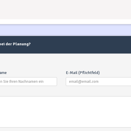
 bei der Planung?
Wa
D
fol
ame
E-Mail (Pflichtfeld)
(
End
Ge
Mari
Di
tra
var
jed
Tea
d