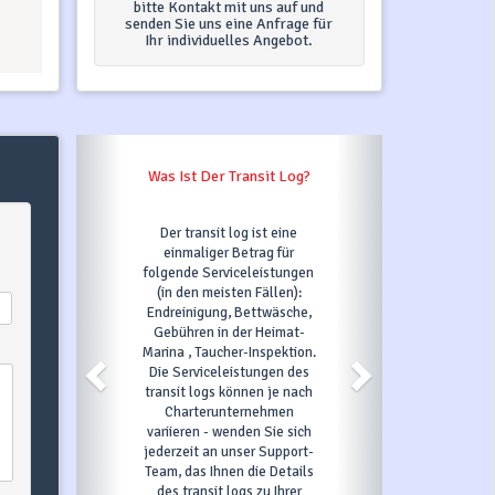
bitte Kontakt mit uns auf und
senden Sie uns eine Anfrage für
Ihr individuelles Angebot.
s Ist Der Transit Log?
Was Passiert, Wenn Ich Auf
"Jetzt Buchen" Klicke?
er transit log ist eine
Sobald Sie auf den Button
einmaliger Betrag für
Jetzt buchen klicken und alle
gende Serviceleistungen
erforderlichen Felder
in den meisten Fällen):
ausfüllen, bestätigen wir Ihre
reinigung, Bettwäsche,
Anfrage und automatisch ist
bühren in der Heimat-
das gewünschte Boot für 3
na , Taucher-Inspektion.
Tage unter Option, d.h. in
e Serviceleistungen des
diesem Zeitraum kann es von
nsit logs können je nach
niemand anderem gebucht
Charterunternehmen
werden. Innerhalb dieser 3
iieren - wenden Sie sich
Tage müssen Sie, um Ihre
erzeit an unser Support-
Buchung zu bestätigen, die
m, das Ihnen die Details
erste Zahlung wie im
es transit logs zu Ihrer
Zahlungsplan angegeben