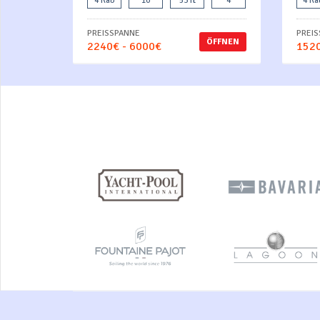
4 Kab
10
53 ft
4
4 Ka
PREISSPANNE
PREI
ÖFFNEN
2240€ - 6000€
1520