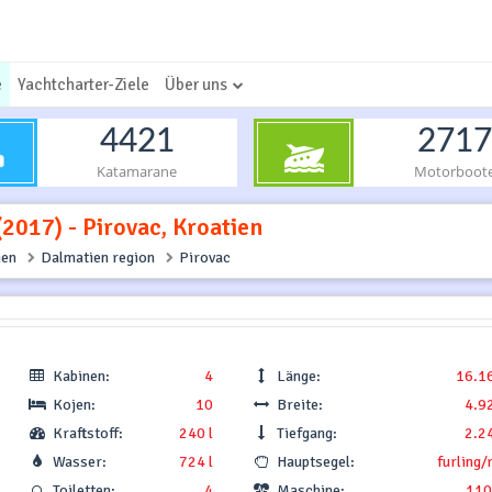
e
Yachtcharter-Ziele
Über uns
4421
2717
Katamarane
Motorboot
(2017) - Pirovac, Kroatien
ien
Dalmatien region
Pirovac
Kabinen:
4
Länge:
16.1
Kojen:
10
Breite:
4.9
Kraftstoff:
240 l
Tiefgang:
2.2
Wasser:
724 l
Hauptsegel:
furling/
Toiletten:
4
Maschine:
110