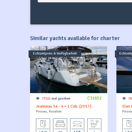
Similar yachts available for charter
Echtzeitpreis & Verfügbarkeit
Echtzeit
C31652
77111
mal gesehen
76
Jeanneau 54 - 4 + 1 Cab. (2017)
Elan 
Pirovac, Kroatien
Pirova