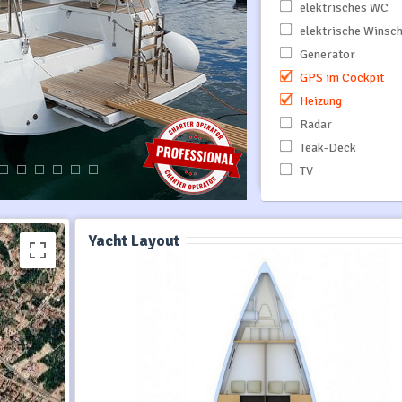
elektrisches WC
elektrische Winsc
Generator
GPS im Cockpit
Heizung
Radar
Teak-Deck
TV
Yacht Layout