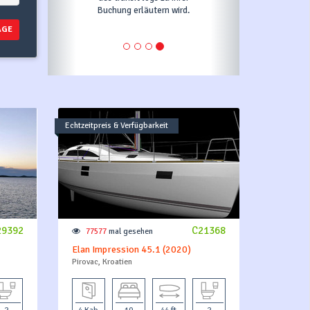
uchung erläutern wird.
leisten.
AGE
Echtzeitpreis & Verfügbarkeit
29392
C21368
77577
mal gesehen
Elan Impression 45.1 (2020)
Pirovac, Kroatien