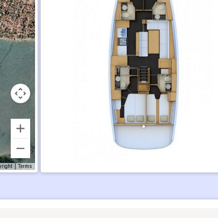
yright
Terms