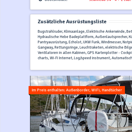
Zusätzliche Ausrüstungsliste
Bugstrahlruder, Klimaanlage, Elektrische Ankerwinde, Be
Hydraulische Hebe Badeplattform, Außenlautsprecher, K
Pantryausrüstung, Echolot, UKW Funk, Windmesser, Notpin
Gangway, Rettungsringe, Leuchtraketen, elektrische Bil
Ventilatoren in allen Kabinen, GPS Kartenplotter - Cockp
charts, Wi-Fi Internet, Log/speed instrument, Automatis
Im Preis enthalten: Außenborder, WiFi, Handtücher