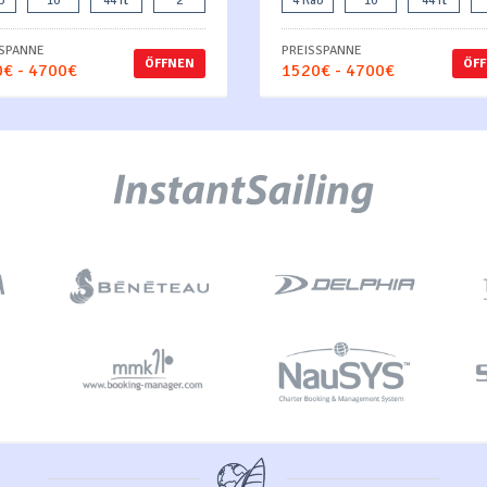
b
10
44 ft
2
4 Kab
10
44 ft
SSPANNE
PREISSPANNE
ÖFFNEN
ÖF
€ - 4700€
1520€ - 4700€