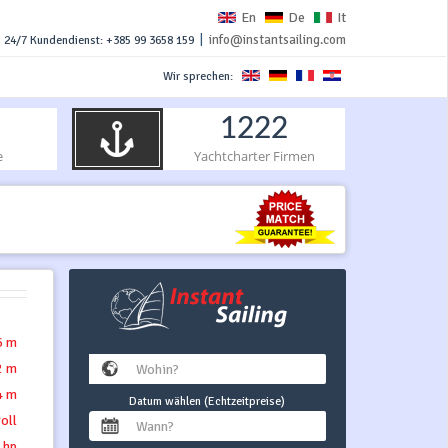
En
De
It
|
info@instantsailing.com
24/7 Kundendienst: +385 99 3658 159
Wir sprechen:
1222
e
Yachtcharter Firmen
6 m
2 m
4 m
Datum wählen (Echtzeitpreise)
roll
 hp