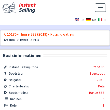
Naviga
ausbl
En
De
It
C16186 - Hanse 388 (2019) - Pula, Kroatien
Kroatien
Istrien
Pula
Basisinformationen
Instant Sailing Code:
C16186
Bootstyp:
Segelboot
Baujahr:
2019
Charterbasis:
Pula
Bootsmodel:
Hanse 388
Kabinen:
3
Kojen:
8