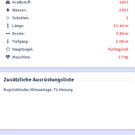
Kraftstoff:
160 l
Wasser:
295 l
Toiletten:
1
Länge:
11.40 m
Breite:
3.90 m
Tiefgang:
2.06 m
Hauptsegel:
furling/roll
Maschine:
27 hp
Zusätzliche Ausrüstungsliste
Bugstrahlruder, Klimaanlage, TV, Heizung