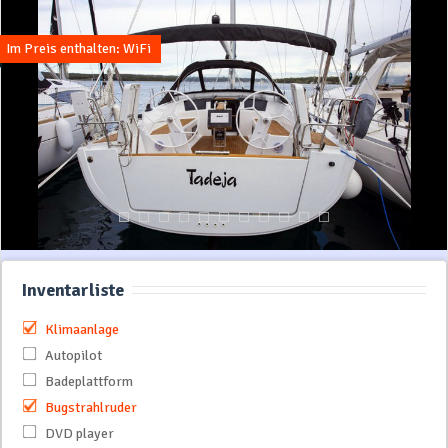
Im Preis enthalten: WiFi
Inventarliste
Klimaanlage
Autopilot
Badeplattform
Bugstrahlruder
DVD player