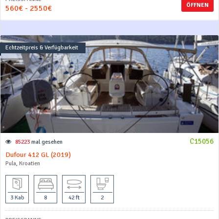
ÖFFNEN
560€ - 2550€
Echtzeitpreis & Verfügbarkeit
C15056
85223
mal gesehen
Dufour 412 GL (2019)
Pula, Kroatien
3 Kab
8
42 ft
2