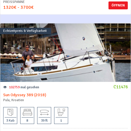
PREISSPANNE
ÖFFNEN
1320€ - 3700€
Echtzeitpreis & Verfügbarkeit
C11476
102759
mal gesehen
Sun Odyssey 389 (2018)
Pula, Kroatien
3 Kab
8
39 ft
1