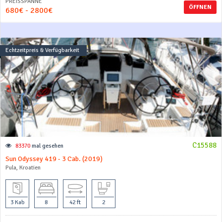
PREISSPANNE
ÖFFNEN
680€ - 2800€
Echtzeitpreis & Verfügbarkeit
C15588
83370
mal gesehen
Sun Odyssey 419 - 3 Cab. (2019)
Pula, Kroatien
3 Kab
8
42 ft
2