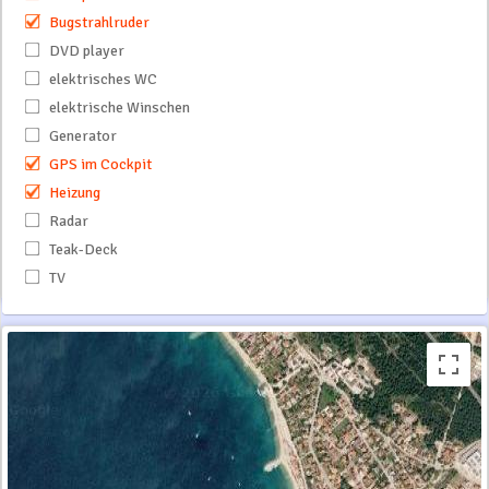
Bugstrahlruder
DVD player
elektrisches WC
elektrische Winschen
Generator
GPS im Cockpit
Heizung
Radar
Teak-Deck
TV