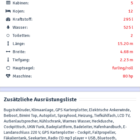
Kabinen:
5
Kojen:
12
Kraftstoff:
295 l
Wasser:
525 l
Toiletten:
2
Länge:
15.20 m
Breite:
4.68 m
Tiefgang:
2.23 m
Hauptsegel:
furling/roll
Maschine:
80 hp
Zusätzliche Ausrüstungsliste
Bugstrahlruder, Klimaanlage, GPS Kartenplotter, Elektrische Ankerwinde,
Beiboot, Bimini Top, Autopilot, Sprayhood, Heizung, Tiefkühlfach, LCD TV,
Außenlautsprecher, Kühlschrank, Warmes Wasser, Heckdusche,
Cockpittisch, UKW Funk, Badeplattform, Badeleiter, Hafenhandbuch, E-
Landanschluss 220 V, GPS Kartenplotter - Cockpit, Faltpropeller,
Fäkalientank, Seekarten, Radio CD mp3 player + USB, Bluetooth,