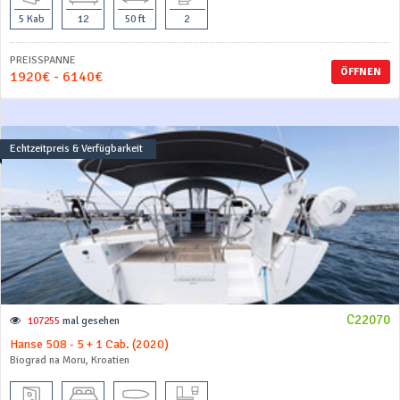
5 Kab
12
50 ft
2
PREISSPANNE
ÖFFNEN
1920€ - 6140€
Echtzeitpreis & Verfügbarkeit
C22070
107255
mal gesehen
Hanse 508 - 5 + 1 Cab. (2020)
Biograd na Moru, Kroatien