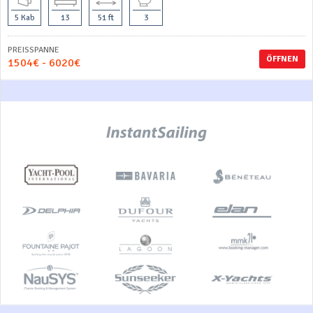
5 Kab
13
51 ft
3
PREISSPANNE
ÖFFNEN
1504€ - 6020€