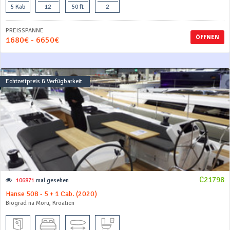
5 Kab
12
50 ft
2
PREISSPANNE
ÖFFNEN
1680€ - 6650€
Echtzeitpreis & Verfügbarkeit
C21798
106871
mal gesehen
Hanse 508 - 5 + 1 Cab. (2020)
Biograd na Moru, Kroatien