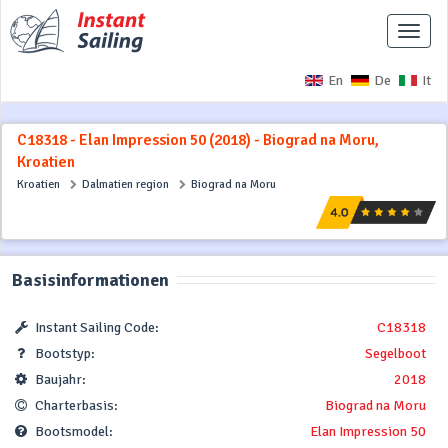
Naviga
ausbl
En
De
It
C18318 - Elan Impression 50 (2018) - Biograd na Moru,
Kroatien
Kroatien
Dalmatien region
Biograd na Moru
Basisinformationen
Instant Sailing Code:
C18318
Bootstyp:
Segelboot
Baujahr:
2018
Charterbasis:
Biograd na Moru
Bootsmodel:
Elan Impression 50