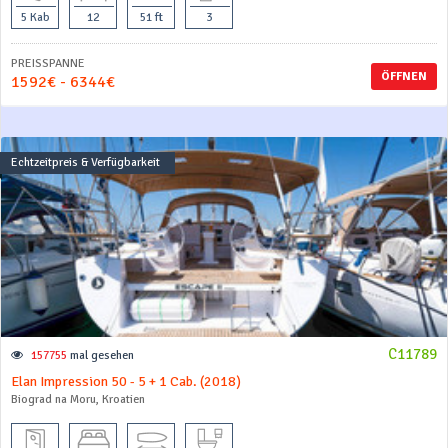
5 Kab
12
51 ft
3
PREISSPANNE
ÖFFNEN
1592€ - 6344€
Echtzeitpreis & Verfügbarkeit
C11789
157755
mal gesehen
Elan Impression 50 - 5 + 1 Cab. (2018)
Biograd na Moru, Kroatien