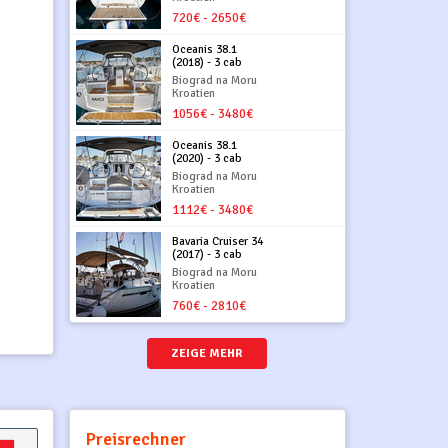
720€ - 2650€
Oceanis 38.1
(2018) - 3 cab
Biograd na Moru
Kroatien
1056€ - 3480€
Oceanis 38.1
(2020) - 3 cab
Biograd na Moru
Kroatien
1112€ - 3480€
Bavaria Cruiser 34
(2017) - 3 cab
Biograd na Moru
Kroatien
760€ - 2810€
ZEIGE MEHR
Preisrechner