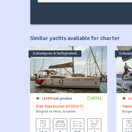
Similar yachts available for charter
Echtzeitpreis & Verfügbarkeit
Echtzeit
C18311
116309
mal gesehen
11
Elan Impression 40 (2017)
Hans
Biograd na Moru, Kroatien
Biogra