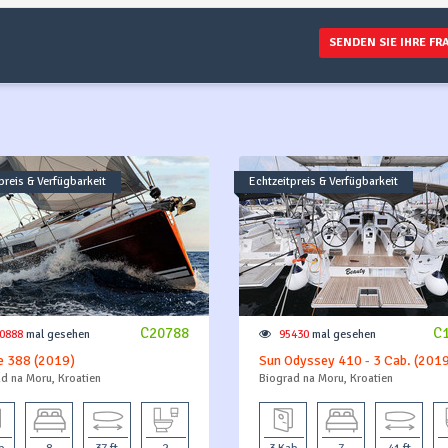
SENDEN SIE IHRE FR
preis & Verfügbarkeit
Echtzeitpreis & Verfügbarkeit
C20788
C
0888
mal gesehen
95430
mal gesehen
e 388 (2019)
Sun Odyssey 410 - 3 Cab. (201
d na Moru, Kroatien
Biograd na Moru, Kroatien