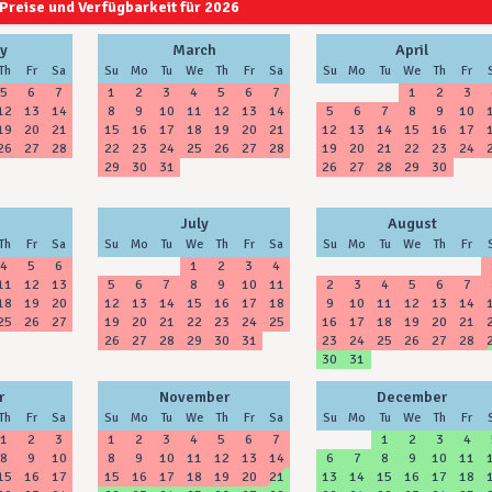
Preise und Verfügbarkeit für 2026
2027
2028
y
March
April
Th
Fr
Sa
Su
Mo
Tu
We
Th
Fr
Sa
Su
Mo
Tu
We
Th
Fr
5
6
7
1
2
3
4
5
6
7
1
2
3
12
13
14
8
9
10
11
12
13
14
5
6
7
8
9
10
19
20
21
15
16
17
18
19
20
21
12
13
14
15
16
17
26
27
28
22
23
24
25
26
27
28
19
20
21
22
23
24
29
30
31
26
27
28
29
30
July
August
Th
Fr
Sa
Su
Mo
Tu
We
Th
Fr
Sa
Su
Mo
Tu
We
Th
Fr
4
5
6
1
2
3
4
11
12
13
5
6
7
8
9
10
11
2
3
4
5
6
7
18
19
20
12
13
14
15
16
17
18
9
10
11
12
13
14
25
26
27
19
20
21
22
23
24
25
16
17
18
19
20
21
26
27
28
29
30
31
23
24
25
26
27
28
30
31
r
November
December
Th
Fr
Sa
Su
Mo
Tu
We
Th
Fr
Sa
Su
Mo
Tu
We
Th
Fr
1
2
3
1
2
3
4
5
6
7
1
2
3
4
8
9
10
8
9
10
11
12
13
14
6
7
8
9
10
11
15
16
17
15
16
17
18
19
20
21
13
14
15
16
17
18