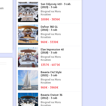
Sun Odyssey 410 - 3 cab.
(2019) - 3 cab
hen
Biograd na Moru
Kroatien
1008€ - 3836€
Dufour 382 GL
(2016) - 3 cab
Biograd na Moru
Kroatien
960€ - 3330€
Elan Impression 40
(2018) - 3 cab
Biograd na Moru
Kroatien
1357€ - 4071€
Bavaria C42 Style
(2021) - 3 cab
Biograd na Moru
Kroatien
960€ - 3960€
Bavaria Cruiser 36
(2012) - 3 cab
Biograd na Moru
Kroatien