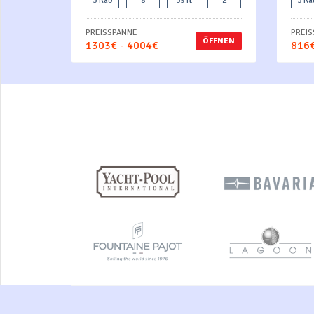
3 Kab
8
39 ft
2
3 Ka
PREISSPANNE
PREI
ÖFFNEN
1303€ - 4004€
816€