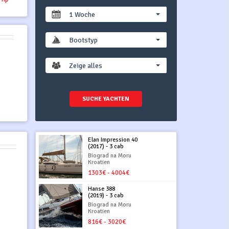
1 Woche
Bootstyp
Zeige alles
SUCHE YACHTEN
Elan Impression 40
(2017) - 3 cab
Biograd na Moru
Kroatien
1303€ - 4004€
Hanse 388
(2019) - 3 cab
Biograd na Moru
Kroatien
816€ - 3020€