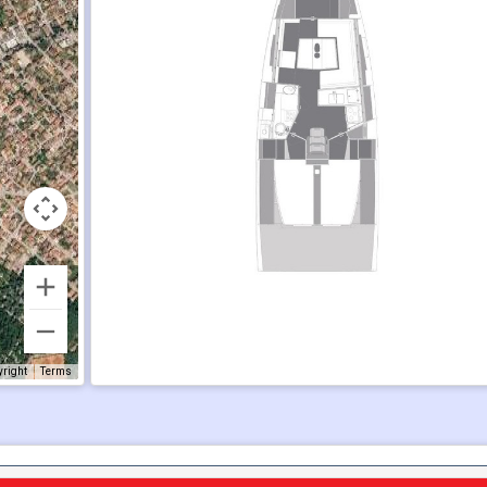
yright
Terms