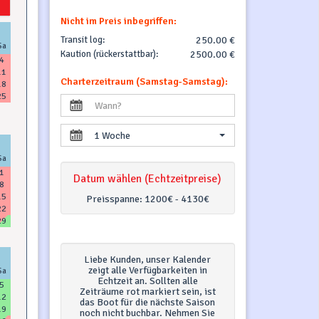
Nicht im Preis inbegriffen:
Transit log:
250.00 €
Sa
Kaution (rückerstattbar):
2500.00 €
4
11
Charterzeitraum (Samstag-Samstag):
18
25
1 Woche
Sa
1
Datum wählen (Echtzeitpreise)
8
15
Preisspanne:
1200€ - 4130€
22
29
Liebe Kunden, unser Kalender
zeigt alle Verfügbarkeiten in
Sa
Echtzeit an. Sollten alle
5
Zeiträume rot markiert sein, ist
12
das Boot für die nächste Saison
19
noch nicht buchbar. Nehmen Sie