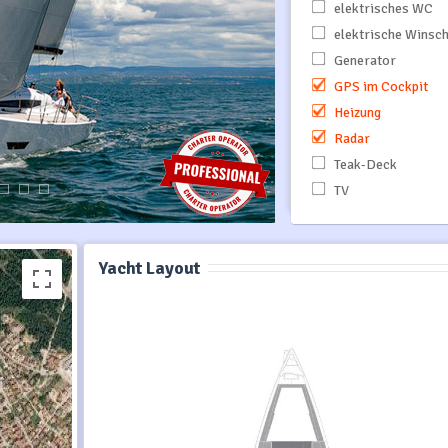
elektrisches WC
elektrische Winsc
Generator
GPS im Cockpit
Heizung
Radar
Teak-Deck
TV
Yacht Layout