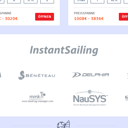
b
8
37 ft
2
3 Kab
7
41 ft
SSPANNE
PREISSPANNE
ÖFFNEN
ÖF
 - 3020€
1008€ - 3836€