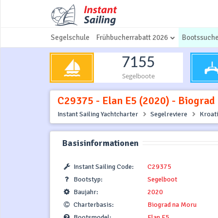
Segelschule
Frühbucherrabatt 2026
Bootssuch
7155
Segelboote
C29375 - Elan E5 (2020) - Biograd
Instant Sailing Yachtcharter
Segelreviere
Kroat
Basisinformationen
Instant Sailing Code:
C29375
Bootstyp:
Segelboot
Baujahr:
2020
Charterbasis:
Biograd na Moru
Bootsmodel:
Elan E5