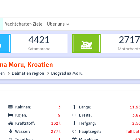
e
Yachtcharter-Ziele
Über uns
4421
2717
Katamarane
Motorboot
 na Moru, Kroatien
ien
Dalmatien region
Biograd na Moru
Kabinen:
3
Länge:
11.9
Kojen:
9
Breite:
3.8
Kraftstoff:
132 l
Tiefgang:
2.5
Wasser:
277 l
Hauptsegel:
full ba
Toiletten:
1
Maschine:
40