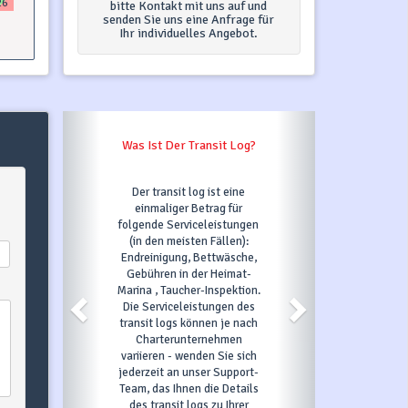
26
bitte Kontakt mit uns auf und
senden Sie uns eine Anfrage für
Ihr individuelles Angebot.
Was Ist Der Transit Log?
Was Passiert, W
"Jetzt Buchen
Der transit log ist eine
Sobald Sie auf 
einmaliger Betrag für
Jetzt buchen klic
folgende Serviceleistungen
erforderliche
(in den meisten Fällen):
ausfüllen, bestäti
Endreinigung, Bettwäsche,
Anfrage und auto
Gebühren in der Heimat-
das gewünschte 
Marina , Taucher-Inspektion.
Tage unter Optio
Die Serviceleistungen des
diesem Zeitraum 
transit logs können je nach
niemand andere
Charterunternehmen
werden. Innerhal
variieren - wenden Sie sich
Tage müssen Si
jederzeit an unser Support-
Buchung zu best
Team, das Ihnen die Details
erste Zahlun
des transit logs zu Ihrer
Zahlungsplan 