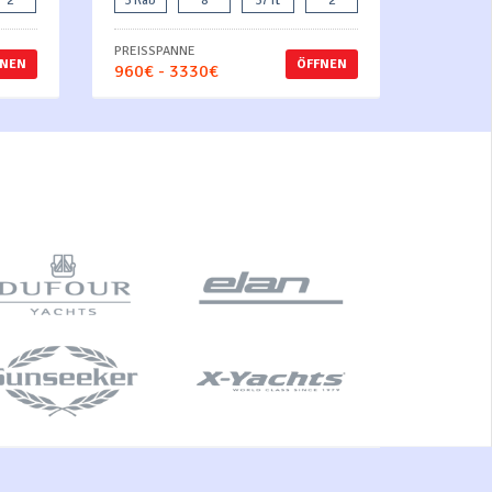
2
3 Kab
8
37 ft
2
PREISSPANNE
FNEN
ÖFFNEN
960€ - 3330€