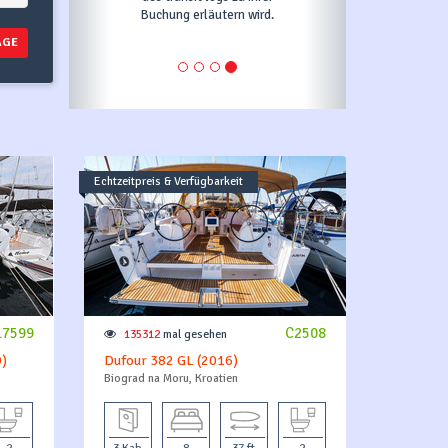
Buchung erläutern wird.
leisten
AGE
Echtzeitpreis & Verfügbarkeit
17599
C2508
135312
mal gesehen
9)
Dufour 382 GL (2016)
Biograd na Moru, Kroatien