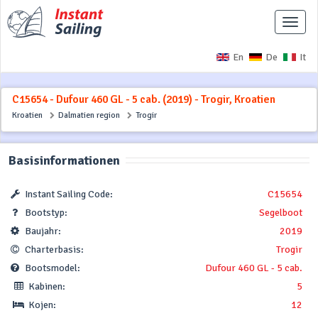
Naviga
ausbl
En
De
It
C15654 - Dufour 460 GL - 5 cab. (2019) - Trogir, Kroatien
Kroatien
Dalmatien region
Trogir
Basisinformationen
Instant Sailing Code:
C15654
Bootstyp:
Segelboot
Baujahr:
2019
Charterbasis:
Trogir
Bootsmodel:
Dufour 460 GL - 5 cab.
Kabinen:
5
Kojen:
12