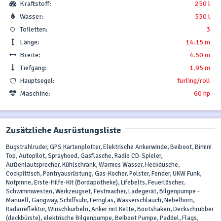
Kraftstoff:
250 l
Wasser:
530 l
Toiletten:
3
Länge:
14.15 m
Breite:
4.50 m
Tiefgang:
1.95 m
Hauptsegel:
furling/roll
Maschine:
60 hp
Zusätzliche Ausrüstungsliste
Bugstrahlruder, GPS Kartenplotter, Elektrische Ankerwinde, Beiboot, Bimini
Top, Autopilot, Sprayhood, Gasflasche, Radio CD-Spieler,
Außenlautsprecher, Kühlschrank, Warmes Wasser, Heckdusche,
Cockpittisch, Pantryausrüstung, Gas-Kocher, Polster, Fender, UKW Funk,
Notpinne, Erste-Hilfe-Kit (Bordapotheke), Lifebelts, Feuerlöscher,
Schwimmwesten, Werkzeugset, Festmacher, Ladegerät, Bilgenpumpe -
Manuell, Gangway, Schiffsuhr, Fernglas, Wasserschlauch, Nebelhorn,
Radarreflektor, Winschkurbeln, Anker mit Kette, Bootshaken, Deckschrubber
(deckbürste), elektrische Bilgenpumpe, Beiboot Pumpe, Paddel, Flags,