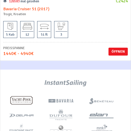
C2424
126583
mal gesehen
Bavaria Cruiser 51 (2017)
Trogir, Kroatien
5 Kab
12
51 ft
3
PREISSPANNE
ÖFFNEN
1440€ - 4940€