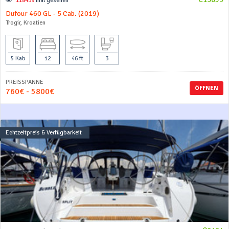
118439
mal gesehen
Dufour 460 GL - 5 Cab. (2019)
Trogir, Kroatien
5 Kab
12
46 ft
3
PREISSPANNE
ÖFFNEN
760€ - 5800€
Echtzeitpreis & Verfügbarkeit