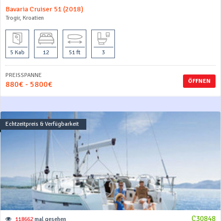
Bavaria Cruiser 51 (2018)
Trogir, Kroatien
5 Kab
12
51 ft
3
PREISSPANNE
ÖFFNEN
880€ - 5800€
Echtzeitpreis & Verfügbarkeit
C30848
118662
mal gesehen