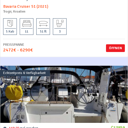
Bavaria Cruiser 51 (2021)
Trogir, Kroatien
5 Kab
11
51 ft
3
PREISSPANNE
ÖFFNEN
2472€ - 6290€
Echtzeitpreis & Verfügbarkeit
C13859