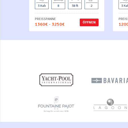
3 Kab
8
38 ft
2
3 Ka
PREISSPANNE
PREI
ÖFFNEN
1360€ - 3250€
1200