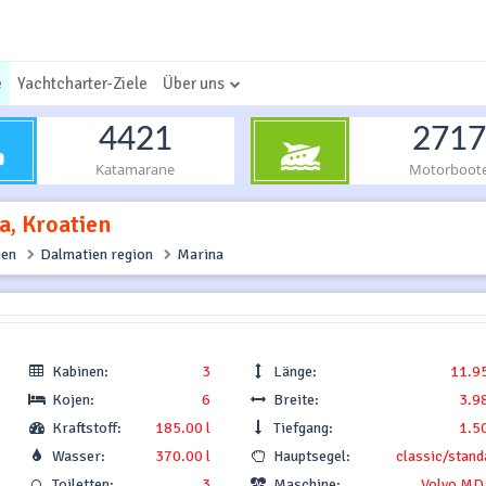
e
Yachtcharter-Ziele
Über uns
4421
2717
Katamarane
Motorboot
a, Kroatien
ien
Dalmatien region
Marina
Kabinen:
3
Länge:
11.9
Kojen:
6
Breite:
3.9
Kraftstoff:
185.00 l
Tiefgang:
1.5
Wasser:
370.00 l
Hauptsegel:
classic/stand
Toiletten:
3
Maschine:
Volvo MD