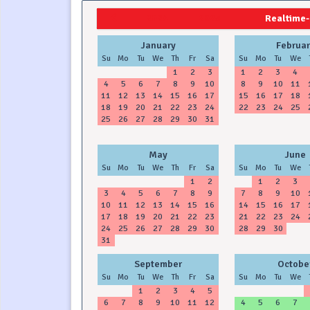
2024
2025
Realtime-
January
Februar
Su
Mo
Tu
We
Th
Fr
Sa
Su
Mo
Tu
We
1
2
3
1
2
3
4
4
5
6
7
8
9
10
8
9
10
11
11
12
13
14
15
16
17
15
16
17
18
18
19
20
21
22
23
24
22
23
24
25
25
26
27
28
29
30
31
May
June
Su
Mo
Tu
We
Th
Fr
Sa
Su
Mo
Tu
We
1
2
1
2
3
3
4
5
6
7
8
9
7
8
9
10
10
11
12
13
14
15
16
14
15
16
17
17
18
19
20
21
22
23
21
22
23
24
24
25
26
27
28
29
30
28
29
30
31
September
Octobe
Su
Mo
Tu
We
Th
Fr
Sa
Su
Mo
Tu
We
1
2
3
4
5
6
7
8
9
10
11
12
4
5
6
7