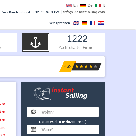
En
De
It
|
info@instantsailing.com
24/7 Kundendienst: +385 99 3658 159
Wir sprechen:
1222
e
Yachtcharter Firmen
5 m
8 m
0 m
Datum wählen (Echtzeitpreise)
ard
 22