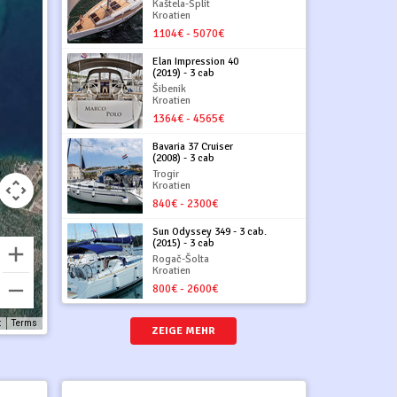
Kaštela-Split
Kroatien
1104€ - 5070€
Elan Impression 40
(2019) - 3 cab
Šibenik
Kroatien
1364€ - 4565€
Bavaria 37 Cruiser
(2008) - 3 cab
Trogir
Kroatien
840€ - 2300€
Sun Odyssey 349 - 3 cab.
(2015) - 3 cab
Rogač-Šolta
Kroatien
800€ - 2600€
t
Terms
ZEIGE MEHR