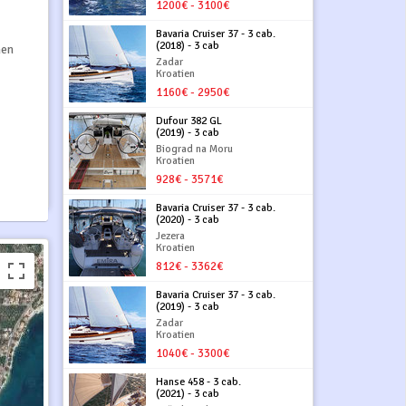
1200€ - 3100€
Bavaria Cruiser 37 - 3 cab.
(2018) - 3 cab
hen
Zadar
Kroatien
1160€ - 2950€
Dufour 382 GL
(2019) - 3 cab
Biograd na Moru
Kroatien
928€ - 3571€
Bavaria Cruiser 37 - 3 cab.
(2020) - 3 cab
Jezera
Kroatien
812€ - 3362€
Bavaria Cruiser 37 - 3 cab.
(2019) - 3 cab
Zadar
Kroatien
1040€ - 3300€
Hanse 458 - 3 cab.
(2021) - 3 cab