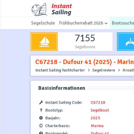
Segelschule
Frühbucherrabatt 2026
Bootssuch
7155
Segelboote
C67218 - Dufour 41 (2025) - Marin
Instant Sailing Yachtcharter
Segelreviere
Kroat
Basisinformationen
Instant Sailing Code:
C67218
Bootstyp:
Segelboot
Baujahr:
2025
Charterbasis:
Marina
Bootsmodel:
Dufour 41