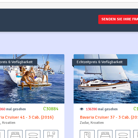
SENDEN SIE IHRE FR
preis & Verfügbarkeit
Echtzeitpreis & Verfügbarkeit
C30884
C
060
mal gesehen
136390
mal gesehen
ia Cruiser 41 - 3 Cab. (2016)
Bavaria Cruiser 37 - 3 Cab. (20
, Kroatien
Zadar, Kroatien