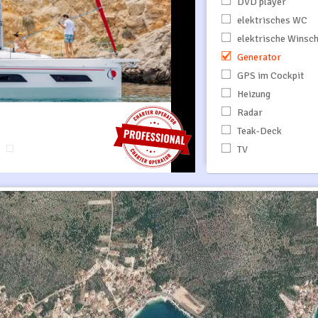
DVD player
elektrisches WC
elektrische Winsc
Generator
GPS im Cockpit
Heizung
Radar
Teak-Deck
TV