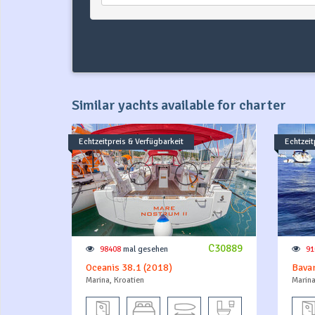
Similar yachts available for charter
Echtzeitpreis & Verfügbarkeit
Echtzeit
C30889
98408
mal gesehen
91
Oceanis 38.1 (2018)
Bavar
Marina, Kroatien
Marina