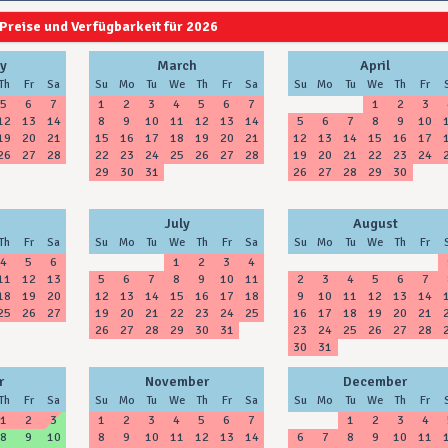
Preise und Verfügbarkeit für 2026
2027
2028
y
March
April
Th
Fr
Sa
Su
Mo
Tu
We
Th
Fr
Sa
Su
Mo
Tu
We
Th
Fr
5
6
7
1
2
3
4
5
6
7
1
2
3
12
13
14
8
9
10
11
12
13
14
5
6
7
8
9
10
19
20
21
15
16
17
18
19
20
21
12
13
14
15
16
17
26
27
28
22
23
24
25
26
27
28
19
20
21
22
23
24
29
30
31
26
27
28
29
30
July
August
Th
Fr
Sa
Su
Mo
Tu
We
Th
Fr
Sa
Su
Mo
Tu
We
Th
Fr
4
5
6
1
2
3
4
11
12
13
5
6
7
8
9
10
11
2
3
4
5
6
7
18
19
20
12
13
14
15
16
17
18
9
10
11
12
13
14
25
26
27
19
20
21
22
23
24
25
16
17
18
19
20
21
26
27
28
29
30
31
23
24
25
26
27
28
30
31
r
November
December
Th
Fr
Sa
Su
Mo
Tu
We
Th
Fr
Sa
Su
Mo
Tu
We
Th
Fr
1
2
3
1
2
3
4
5
6
7
1
2
3
4
8
9
10
8
9
10
11
12
13
14
6
7
8
9
10
11