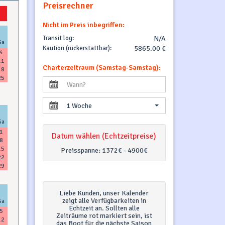
Preisrechner
Nicht im Preis inbegriffen:
Transit log:
N/A
Sa
Kaution (rückerstattbar):
5865.00 €
4
11
Charterzeitraum (Samstag-Samstag):
18
25
1 Woche
Sa
1
Datum wählen (Echtzeitpreise)
8
15
Preisspanne:
1372€ - 4900€
22
29
Liebe Kunden, unser Kalender
zeigt alle Verfügbarkeiten in
Sa
Echtzeit an. Sollten alle
5
Zeiträume rot markiert sein, ist
12
das Boot für die nächste Saison