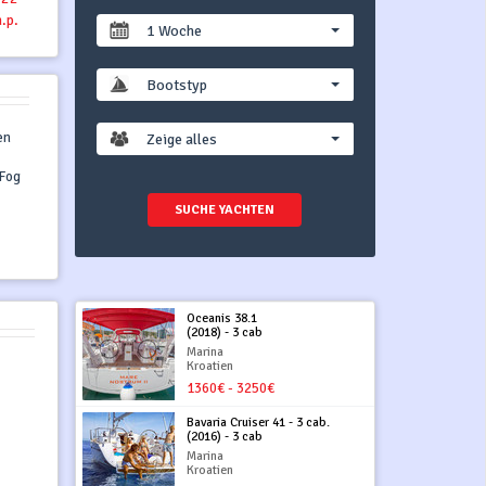
h.p.
1 Woche
Bootstyp
en
Zeige alles
 Fog
SUCHE YACHTEN
Oceanis 38.1
(2018) - 3 cab
Marina
Kroatien
1360€ - 3250€
Bavaria Cruiser 41 - 3 cab.
(2016) - 3 cab
Marina
Kroatien