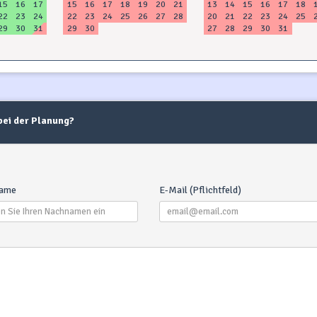
15
16
17
15
16
17
18
19
20
21
13
14
15
16
17
18
22
23
24
22
23
24
25
26
27
28
20
21
22
23
24
25
29
30
31
29
30
27
28
29
30
31
 bei der Planung?
ame
E-Mail (Pflichtfeld)