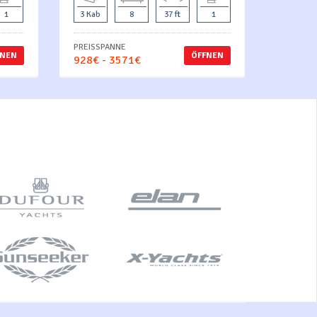
1
3 Kab
8
37 ft
1
PREISSPANNE
FNEN
ÖFFNEN
928€ - 3571€