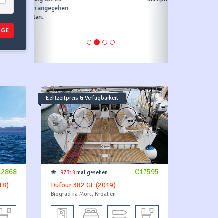
AGE
Echtzeitpreis & Verfügbarkeit
12868
C17595
97318
mal gesehen
18)
Dufour 382 GL (2019)
Biograd na Moru, Kroatien