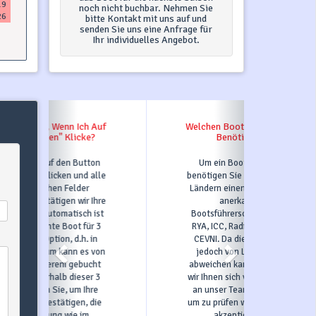
19
noch nicht buchbar. Nehmen Sie
26
bitte Kontakt mit uns auf und
senden Sie uns eine Anfrage für
Ihr individuelles Angebot.
Welchen Bootsführerschein
Benötige Ich?
Um ein Boot zu segeln,
benötigen Sie in den meisten
Ländern einen international
anerkannten
Bootsführerschein, wie z.B.
RYA, ICC, Radio Lizenz oder
CEVNI. Da diese Regelung
jedoch von Land zu Land
abweichen kann, empfehlen
wir Ihnen sich vor der Anreise
an unser Team zu wenden,
um zu prüfen welcher Schein
akzeptiert wird.