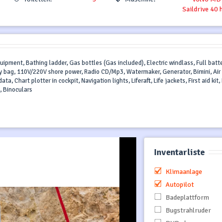
Saildrive 40 
quipment, Bathing ladder, Gas bottles (Gas included), Electric windlass, Full batt
azy bag, 110V/220V shore power, Radio CD/Mp3, Watermaker, Generator, Bimini, Air
a, Chart plotter in cockpit, Navigation lights, Liferaft, Life jackets, First aid kit,
, Binoculars
Inventarliste
Klimaanlage
Autopilot
Badeplattform
Bugstrahlruder