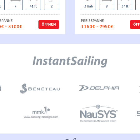
b
7
41 ft
2
3 Kab
8
37 ft
SSPANNE
PREISSPANNE
ÖFFNEN
ÖF
€ - 3100€
1160€ - 2950€