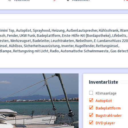
 Bimini Top, Autopilot, Sprayhood, Heizung, Außenlautsprecher, Kühlschrank, War
sch, Fender, UKW Funk, Badeplattform, Erste-Hilfe-Kit (Bordapotheke), Lifebelts,
esten, Werkzeugset, Badeleiter, Leuchtraketen, Nebelhorn, E-Landanschluss 220
insel, Kühlbox, Sicherheitsausrüstung, Inverter, Kugelfender, Rettungsinsel,
dlampe, Rettungsring mit Licht, Radio, Automatische Schwimmweste, Gas detect
Inventarliste
Klimaanlage
Autopilot
Badeplattform
Bugstrahlruder
DVD player