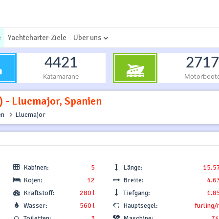
e
Yachtcharter-Ziele
Über uns
4421
2717
Katamarane
Motorboot
) - Llucmajor, Spanien
en
Llucmajor
Kabinen:
5
Länge:
15.5
Kojen:
12
Breite:
4.6
Kraftstoff:
280 l
Tiefgang:
1.8
Wasser:
560 l
Hauptsegel:
furling/
Toiletten:
3
Maschine:
74