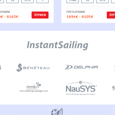
b
12
51 ft
3
5 Kab
12
51 ft
SSPANNE
PREISSPANNE
ÖFFNEN
ÖF
€ - 6163€
1694€ - 6105€