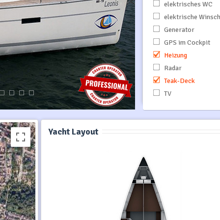
elektrisches WC
elektrische Winsc
Generator
GPS im Cockpit
Heizung
Radar
Teak-Deck
TV
Yacht Layout