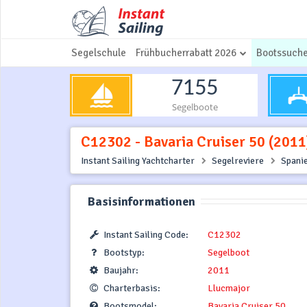
Segelschule
Frühbucherrabatt 2026
Bootssuch
7155
Segelboote
C12302 - Bavaria Cruiser 50 (2011
Instant Sailing Yachtcharter
Segelreviere
Spani
Basisinformationen
Instant Sailing Code:
C12302
Bootstyp:
Segelboot
Baujahr:
2011
Charterbasis:
Llucmajor
Bootsmodel:
Bavaria Cruiser 50