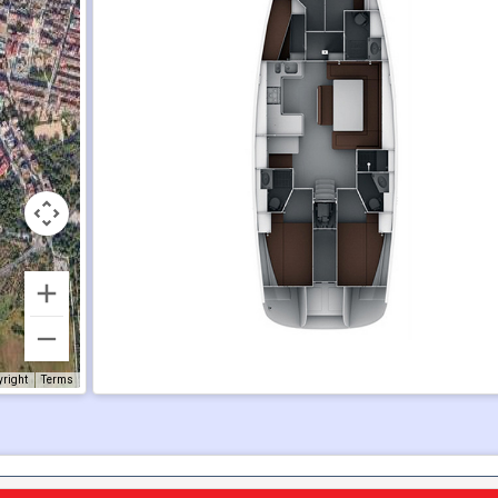
yright
Terms