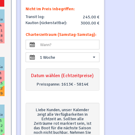
Nicht im Preis inbegriffen:
Transit log:
245.00 €
Sa
Kaution (rückerstattbar):
3000.00 €
4
11
Charterzeitraum (Samstag-Samstag):
18
25
1 Woche
Sa
1
Datum wählen (Echtzeitpreise)
8
15
Preisspanne:
1613€ - 5814€
22
29
Liebe Kunden, unser Kalender
zeigt alle Verfügbarkeiten in
Sa
Echtzeit an. Sollten alle
5
Zeiträume rot markiert sein, ist
12
das Boot für die nächste Saison
19
noch nicht buchbar. Nehmen Sie