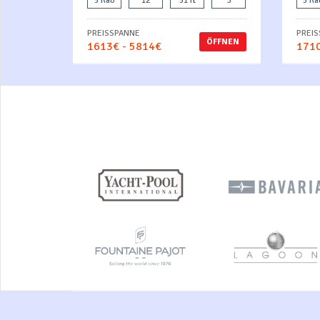
5 Kab
12
51 ft
3
5 Ka
PREISSPANNE
PREI
ÖFFNEN
1613€ - 5814€
1710