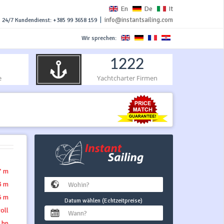
En
De
It
|
info@instantsailing.com
24/7 Kundendienst: +385 99 3658 159
Wir sprechen:
1222
e
Yachtcharter Firmen
7 m
3 m
5 m
Datum wählen (Echtzeitpreise)
roll
 hp