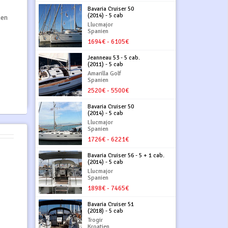
Bavaria Cruiser 50
(2014) - 5 cab
hen
Llucmajor
Spanien
1694€ - 6105€
Jeanneau 53 - 5 cab.
(2011) - 5 cab
Amarilla Golf
Spanien
2520€ - 5500€
Bavaria Cruiser 50
(2014) - 5 cab
Llucmajor
Spanien
1726€ - 6221€
Bavaria Cruiser 56 - 5 + 1 cab.
(2014) - 5 cab
Llucmajor
Spanien
1898€ - 7465€
Bavaria Cruiser 51
(2018) - 5 cab
Trogir
Kroatien