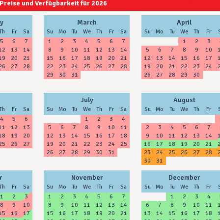
Preise und Verfügbarkeit für 2026
2027
2028
y
March
April
Th
Fr
Sa
Su
Mo
Tu
We
Th
Fr
Sa
Su
Mo
Tu
We
Th
Fr
5
6
7
1
2
3
4
5
6
7
1
2
3
12
13
14
8
9
10
11
12
13
14
5
6
7
8
9
10
19
20
21
15
16
17
18
19
20
21
12
13
14
15
16
17
26
27
28
22
23
24
25
26
27
28
19
20
21
22
23
24
29
30
31
26
27
28
29
30
July
August
Th
Fr
Sa
Su
Mo
Tu
We
Th
Fr
Sa
Su
Mo
Tu
We
Th
Fr
4
5
6
1
2
3
4
11
12
13
5
6
7
8
9
10
11
2
3
4
5
6
7
18
19
20
12
13
14
15
16
17
18
9
10
11
12
13
14
25
26
27
19
20
21
22
23
24
25
16
17
18
19
20
21
26
27
28
29
30
31
23
24
25
26
27
28
30
31
r
November
December
Th
Fr
Sa
Su
Mo
Tu
We
Th
Fr
Sa
Su
Mo
Tu
We
Th
Fr
1
2
3
1
2
3
4
5
6
7
1
2
3
4
8
9
10
8
9
10
11
12
13
14
6
7
8
9
10
11
15
16
17
15
16
17
18
19
20
21
13
14
15
16
17
18