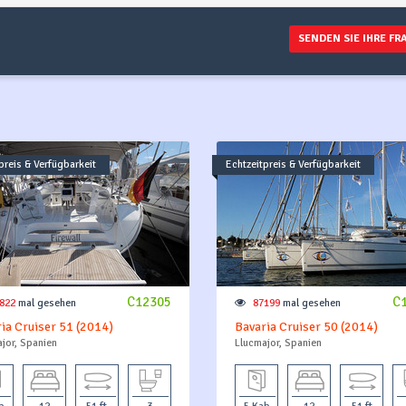
SENDEN SIE IHRE FR
preis & Verfügbarkeit
Echtzeitpreis & Verfügbarkeit
C12305
C
822
mal gesehen
87199
mal gesehen
ia Cruiser 51 (2014)
Bavaria Cruiser 50 (2014)
jor, Spanien
Llucmajor, Spanien