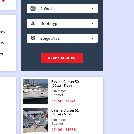
1 Woche
Bootstyp
mes
Zeige alles
 V,
or
SUCHE YACHTEN
Bavaria Cruiser 50
(2011) - 5 cab
Llucmajor
Spanien
1613€ - 5814€
Bavaria Cruiser 51
(2014) - 5 cab
Llucmajor
Spanien
1710€ - 6163€