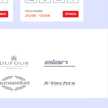
3
5 Kab
10
53 ft
3
PREISSPANNE
FNEN
ÖFFNEN
2520€ - 5500€