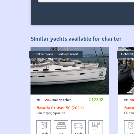
Similar yachts available for charter
Echtzeitpreis & Verfügbarkeit
Echtzeit
C12302
94942
mal gesehen
98
Bavaria Cruiser 50 (2011)
Bavar
Llucmajor, Spanien
Llucma