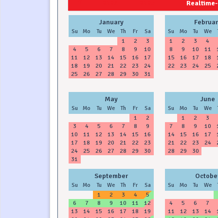
2024
2025
Realtime-
January
Februar
Su
Mo
Tu
We
Th
Fr
Sa
Su
Mo
Tu
We
1
2
3
1
2
3
4
4
5
6
7
8
9
10
8
9
10
11
11
12
13
14
15
16
17
15
16
17
18
18
19
20
21
22
23
24
22
23
24
25
25
26
27
28
29
30
31
May
June
Su
Mo
Tu
We
Th
Fr
Sa
Su
Mo
Tu
We
1
2
1
2
3
3
4
5
6
7
8
9
7
8
9
10
10
11
12
13
14
15
16
14
15
16
17
17
18
19
20
21
22
23
21
22
23
24
24
25
26
27
28
29
30
28
29
30
31
September
Octobe
Su
Mo
Tu
We
Th
Fr
Sa
Su
Mo
Tu
We
1
2
3
4
5
6
7
8
9
10
11
12
4
5
6
7
13
14
15
16
17
18
19
11
12
13
14