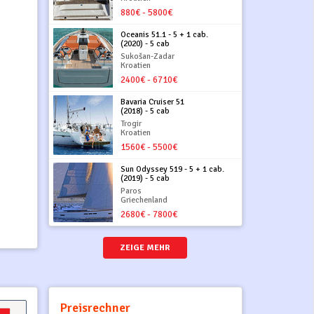
880€ - 5800€
Oceanis 51.1 - 5 + 1 cab.
(2020) - 5 cab
Sukošan-Zadar
Kroatien
2400€ - 6710€
Bavaria Cruiser 51
(2018) - 5 cab
Trogir
Kroatien
1560€ - 5500€
Sun Odyssey 519 - 5 + 1 cab.
(2019) - 5 cab
Paros
Griechenland
2680€ - 7800€
ZEIGE MEHR
Preisrechner