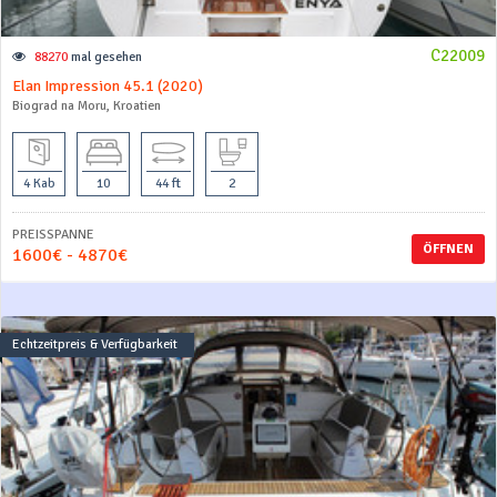
C22009
88270
mal gesehen
Elan Impression 45.1 (2020)
Biograd na Moru, Kroatien
4 Kab
10
44 ft
2
PREISSPANNE
ÖFFNEN
1600€ - 4870€
Echtzeitpreis & Verfügbarkeit