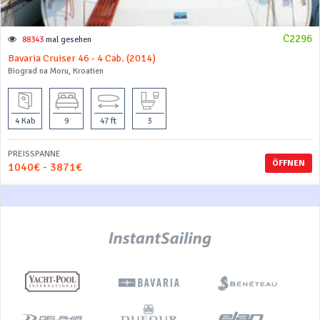
C2296
88343
mal gesehen
Bavaria Cruiser 46 - 4 Cab. (2014)
Biograd na Moru, Kroatien
4 Kab
9
47 ft
3
PREISSPANNE
ÖFFNEN
1040€ - 3871€