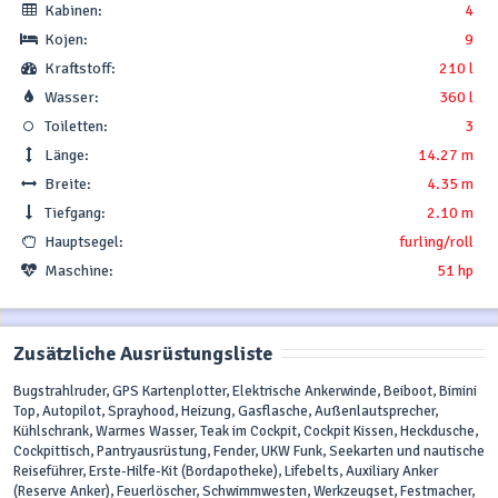
Kabinen:
4
Kojen:
9
Kraftstoff:
210 l
Wasser:
360 l
Toiletten:
3
Länge:
14.27 m
Breite:
4.35 m
Tiefgang:
2.10 m
Hauptsegel:
furling/roll
Maschine:
51 hp
Zusätzliche Ausrüstungsliste
Bugstrahlruder, GPS Kartenplotter, Elektrische Ankerwinde, Beiboot, Bimini
Top, Autopilot, Sprayhood, Heizung, Gasflasche, Außenlautsprecher,
Kühlschrank, Warmes Wasser, Teak im Cockpit, Cockpit Kissen, Heckdusche,
Cockpittisch, Pantryausrüstung, Fender, UKW Funk, Seekarten und nautische
Reiseführer, Erste-Hilfe-Kit (Bordapotheke), Lifebelts, Auxiliary Anker
(Reserve Anker), Feuerlöscher, Schwimmwesten, Werkzeugset, Festmacher,