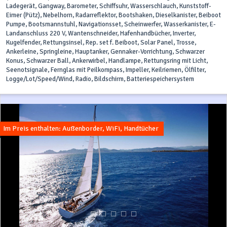
Ladegerät, Gangway, Barometer, Schiffsuhr, Wasserschlauch, Kunststoff-
Eimer (Pütz), Nebelhorn, Radarreflektor, Bootshaken, Dieselkanister, Beiboot
Pumpe, Bootsmannstuhl, Navigationsset, Scheinwerfer, Wasserkanister, E-
Landanschluss 220 V, Wantenschneider, Hafenhandbücher, Inverter,
Kugelfender, Rettungsinsel, Rep. set f. Beiboot, Solar Panel, Trosse,
Ankerleine, Springleine, Hauptanker, Gennaker-Vorrichtung, Schwarzer
Konus, Schwarzer Ball, Ankerwirbel, Handlampe, Rettungsring mit Licht,
Seenotsignale, Fernglas mit Peilkompass, Impeller, Keilriemen, Ölfilter,
Logge/Lot/Speed/Wind, Radio, Bildschirm, Batteriespeichersystem
Im Preis enthalten: Außenborder, WiFi, Handtücher