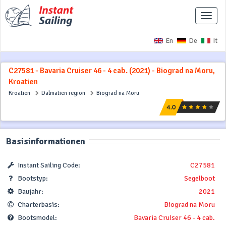
Naviga
ausbl
En
De
It
C27581 - Bavaria Cruiser 46 - 4 cab. (2021) - Biograd na Moru,
Kroatien
Kroatien
Dalmatien region
Biograd na Moru
Basisinformationen
Instant Sailing Code:
C27581
Bootstyp:
Segelboot
Baujahr:
2021
Charterbasis:
Biograd na Moru
Bootsmodel:
Bavaria Cruiser 46 - 4 cab.