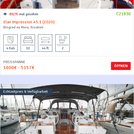
C21836
89235
mal gesehen
Elan Impression 45.1 (2020)
Biograd na Moru, Kroatien
4 Kab
10
44 ft
2
PREISSPANNE
ÖFFNEN
1600€ - 5157€
Echtzeitpreis & Verfügbarkeit