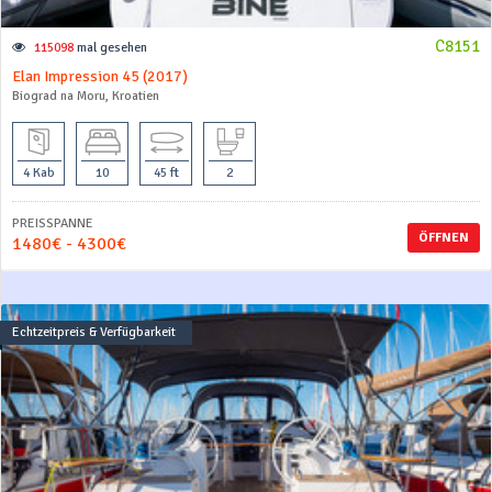
C8151
115098
mal gesehen
Elan Impression 45 (2017)
Biograd na Moru, Kroatien
4 Kab
10
45 ft
2
PREISSPANNE
ÖFFNEN
1480€ - 4300€
Echtzeitpreis & Verfügbarkeit