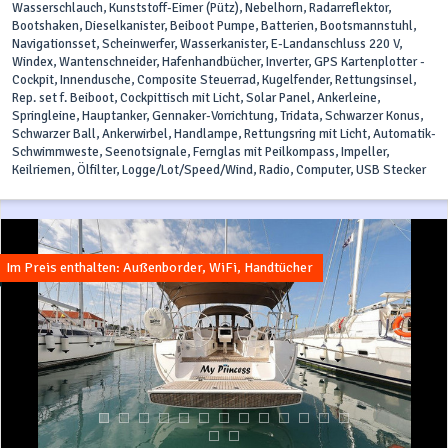
Wasserschlauch, Kunststoff-Eimer (Pütz), Nebelhorn, Radarreflektor,
Bootshaken, Dieselkanister, Beiboot Pumpe, Batterien, Bootsmannstuhl,
Navigationsset, Scheinwerfer, Wasserkanister, E-Landanschluss 220 V,
Windex, Wantenschneider, Hafenhandbücher, Inverter, GPS Kartenplotter -
Cockpit, Innendusche, Composite Steuerrad, Kugelfender, Rettungsinsel,
Rep. set f. Beiboot, Cockpittisch mit Licht, Solar Panel, Ankerleine,
Springleine, Hauptanker, Gennaker-Vorrichtung, Tridata, Schwarzer Konus,
Schwarzer Ball, Ankerwirbel, Handlampe, Rettungsring mit Licht, Automatik-
Schwimmweste, Seenotsignale, Fernglas mit Peilkompass, Impeller,
Keilriemen, Ölfilter, Logge/Lot/Speed/Wind, Radio, Computer, USB Stecker
Im Preis enthalten: Außenborder, WiFi, Handtücher