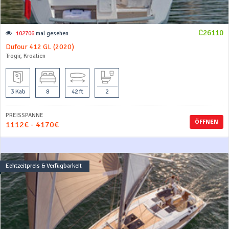
C26110
102706
mal gesehen
Dufour 412 GL (2020)
Trogir, Kroatien
3 Kab
8
42 ft
2
PREISSPANNE
ÖFFNEN
1112€ - 4170€
Echtzeitpreis & Verfügbarkeit