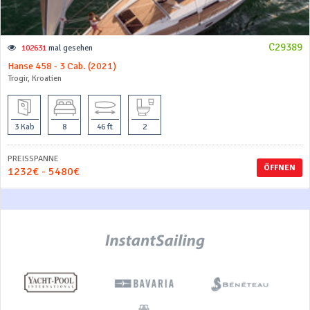
C29389
102631
mal gesehen
Hanse 458 - 3 Cab. (2021)
Trogir, Kroatien
3 Kab
8
46 ft
2
PREISSPANNE
ÖFFNEN
1232€ - 5480€