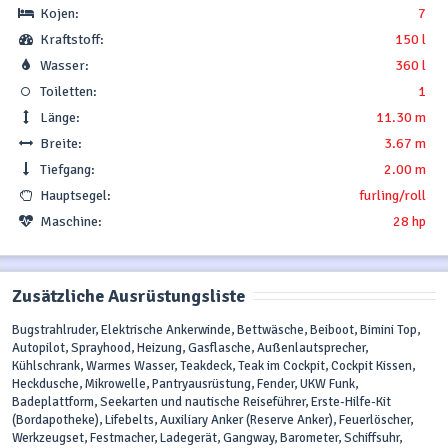
Kojen:
7
Kraftstoff:
150 l
Wasser:
360 l
Toiletten:
1
Länge:
11.30 m
Breite:
3.67 m
Tiefgang:
2.00 m
Hauptsegel:
furling/roll
Maschine:
28 hp
Zusätzliche Ausrüstungsliste
Bugstrahlruder, Elektrische Ankerwinde, Bettwäsche, Beiboot, Bimini Top,
Autopilot, Sprayhood, Heizung, Gasflasche, Außenlautsprecher,
Kühlschrank, Warmes Wasser, Teakdeck, Teak im Cockpit, Cockpit Kissen,
Heckdusche, Mikrowelle, Pantryausrüstung, Fender, UKW Funk,
Badeplattform, Seekarten und nautische Reiseführer, Erste-Hilfe-Kit
(Bordapotheke), Lifebelts, Auxiliary Anker (Reserve Anker), Feuerlöscher,
Werkzeugset, Festmacher, Ladegerät, Gangway, Barometer, Schiffsuhr,