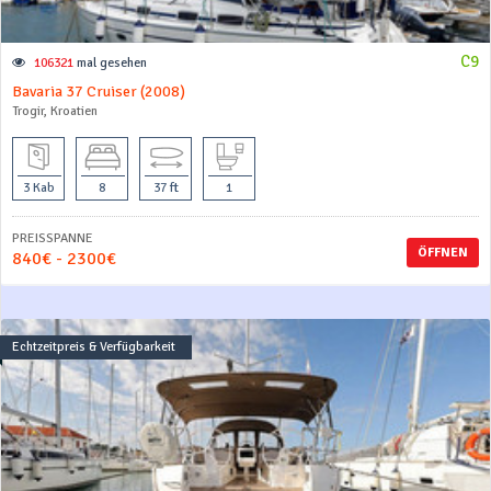
C9
106321
mal gesehen
Bavaria 37 Cruiser (2008)
Trogir, Kroatien
3 Kab
8
37 ft
1
PREISSPANNE
ÖFFNEN
840€ - 2300€
Echtzeitpreis & Verfügbarkeit