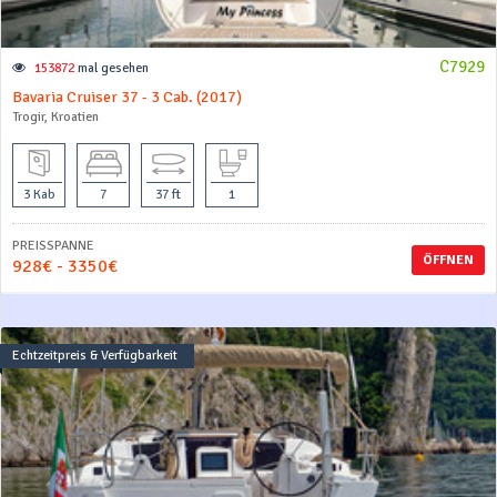
C7929
153872
mal gesehen
Bavaria Cruiser 37 - 3 Cab. (2017)
Trogir, Kroatien
3 Kab
7
37 ft
1
PREISSPANNE
ÖFFNEN
928€ - 3350€
Echtzeitpreis & Verfügbarkeit