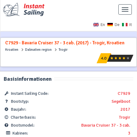
Naviga
ausbl
En
De
It
C7929 - Bavaria Cruiser 37 - 3 cab. (2017) - Trogir, Kroatien
Kroatien
Dalmatien region
Trogir
Basisinformationen
Instant Sailing Code:
C7929
Bootstyp:
Segelboot
Baujahr:
2017
Charterbasis:
Trogir
Bootsmodel:
Bavaria Cruiser 37 - 3 cab.
Kabinen:
3