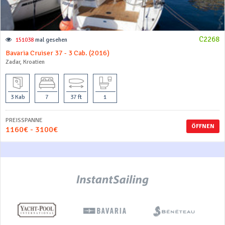
C2268
151038
mal gesehen
Bavaria Cruiser 37 - 3 Cab. (2016)
Zadar, Kroatien
3 Kab
7
37 ft
1
PREISSPANNE
ÖFFNEN
1160€ - 3100€