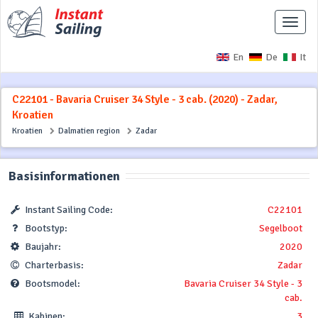
Naviga
ausbl
En
De
It
C22101 - Bavaria Cruiser 34 Style - 3 cab. (2020) - Zadar,
Kroatien
Kroatien
Dalmatien region
Zadar
Basisinformationen
Instant Sailing Code:
C22101
Bootstyp:
Segelboot
Baujahr:
2020
Charterbasis:
Zadar
Bootsmodel:
Bavaria Cruiser 34 Style - 3
cab.
Kabinen:
3