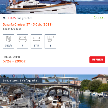
C11450
138527
mal gesehen
Bavaria Cruiser 37 - 3 Cab. (2018)
Zadar, Kroatien
3 Kab
7
37 ft
1
PREISSPANNE
ÖFFNEN
672€ - 2990€
Echtzeitpreis & Verfügbarkeit