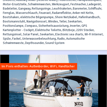
Lifebelts, Auxiliary Anker (Reserve Anker), Feuerlöscher, Handpeilkompass,
Motor-Ersatzteile, Schwimmwesten, Werkzeugset, Festmacher, Ladegerät,
Badeleiter, Gangway, Rettungsringe, Leuchtraketen, Barometer, Schiffsuhr,
Fernglas, Wasserschlauch, Feueraxt, Radarreflektor, Anker mit Kette,
Bootshaken, elektrische Bilgenpumpe, Shore Netzkabel, Hafenhandbuch,
Bootsmannstuhl, Navigationsset, Windex, Teiler, Seekarten,
Positionslampe, Compass, Sicherheitsausrüstung, Inverter, GPS
Kartenplotter - Cockpit, Elektrische Toilette, Blitzboje, 220V Stecker,
Rettungsinsel, Solar Panel, Seekarten, Electronic sea charts, Wi-Fi Internet,
Spüle, Fackel, Unterwasserbeleuchtung, Radio, Automatische
Schwimmweste, Depthsounder, Sound System
Im Preis enthalten: Außenborder, WiFi, Handtücher