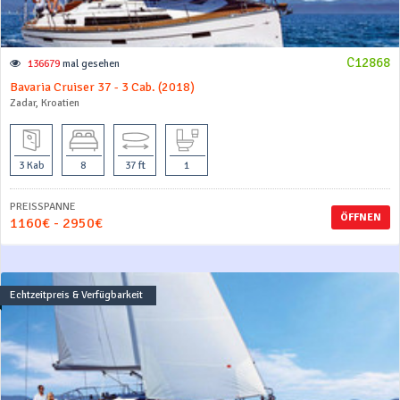
C12868
136679
mal gesehen
Bavaria Cruiser 37 - 3 Cab. (2018)
Zadar, Kroatien
3 Kab
8
37 ft
1
PREISSPANNE
ÖFFNEN
1160€ - 2950€
Echtzeitpreis & Verfügbarkeit