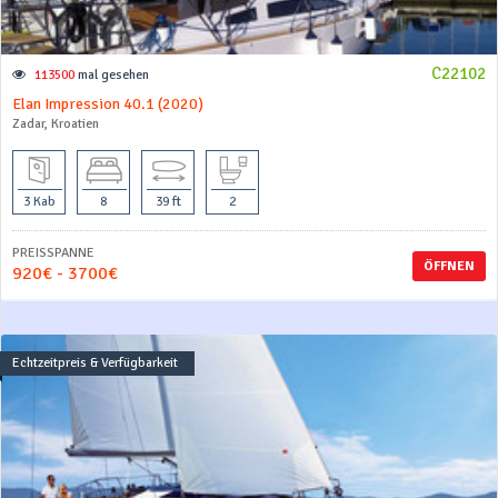
C22102
113500
mal gesehen
Elan Impression 40.1 (2020)
Zadar, Kroatien
3 Kab
8
39 ft
2
PREISSPANNE
ÖFFNEN
920€ - 3700€
Echtzeitpreis & Verfügbarkeit