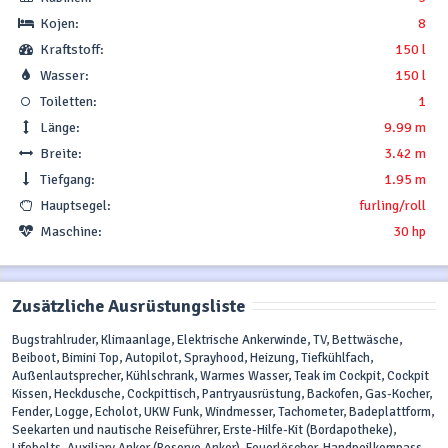
Kojen:
8
Kraftstoff:
150 l
Wasser:
150 l
Toiletten:
1
Länge:
9.99 m
Breite:
3.42 m
Tiefgang:
1.95 m
Hauptsegel:
furling/roll
Maschine:
30 hp
Zusätzliche Ausrüstungsliste
Bugstrahlruder, Klimaanlage, Elektrische Ankerwinde, TV, Bettwäsche,
Beiboot, Bimini Top, Autopilot, Sprayhood, Heizung, Tiefkühlfach,
Außenlautsprecher, Kühlschrank, Warmes Wasser, Teak im Cockpit, Cockpit
Kissen, Heckdusche, Cockpittisch, Pantryausrüstung, Backofen, Gas-Kocher,
Fender, Logge, Echolot, UKW Funk, Windmesser, Tachometer, Badeplattform,
Seekarten und nautische Reiseführer, Erste-Hilfe-Kit (Bordapotheke),