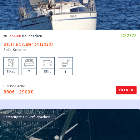
C22772
137280
mal gesehen
Bavaria Cruiser 34 (2020)
Split, Kroatien
3 Kab
7
33 ft
1
PREISSPANNE
ÖFFNEN
880€ - 2900€
Echtzeitpreis & Verfügbarkeit