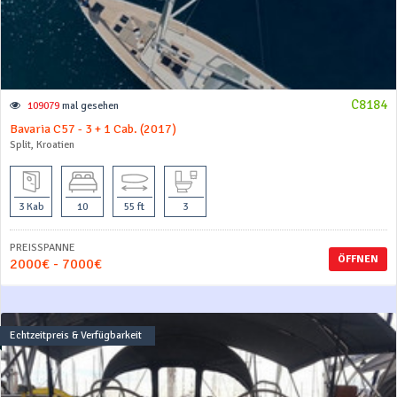
C8184
109079
mal gesehen
Bavaria C57 - 3 + 1 Cab. (2017)
Split, Kroatien
3 Kab
10
55 ft
3
PREISSPANNE
ÖFFNEN
2000€ - 7000€
Echtzeitpreis & Verfügbarkeit