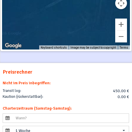
Keyboard shortcuts
Image may be subject to copyright
Terms
Preisrechner
Nicht im Preis inbegriffen:
Transit log:
450.00 €
Kaution (rückerstattbar):
0.00 €
Charterzeitraum (Samstag-Samstag):
1 Woche