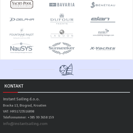
KONTAKT
Instant Sailing d.o.o.
Bracka 13, Biograd, Kroatien
VAT: HR51723516898
Telefonnummer: +385 99 3658 159
info@instantsailing.com