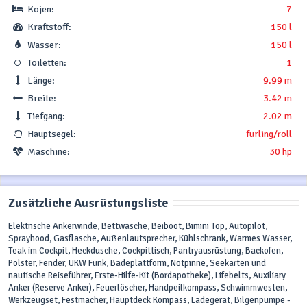
Kojen:
7
Kraftstoff:
150 l
Wasser:
150 l
Toiletten:
1
Länge:
9.99 m
Breite:
3.42 m
Tiefgang:
2.02 m
Hauptsegel:
furling/roll
Maschine:
30 hp
Zusätzliche Ausrüstungsliste
Elektrische Ankerwinde, Bettwäsche, Beiboot, Bimini Top, Autopilot,
Sprayhood, Gasflasche, Außenlautsprecher, Kühlschrank, Warmes Wasser,
Teak im Cockpit, Heckdusche, Cockpittisch, Pantryausrüstung, Backofen,
Polster, Fender, UKW Funk, Badeplattform, Notpinne, Seekarten und
nautische Reiseführer, Erste-Hilfe-Kit (Bordapotheke), Lifebelts, Auxiliary
Anker (Reserve Anker), Feuerlöscher, Handpeilkompass, Schwimmwesten,
Werkzeugset, Festmacher, Hauptdeck Kompass, Ladegerät, Bilgenpumpe -