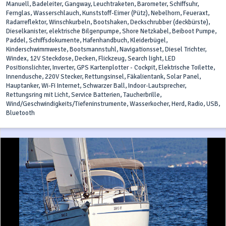
Manuell, Badeleiter, Gangway, Leuchtraketen, Barometer, Schiffsuhr,
Fernglas, Wasserschlauch, Kunststoff-Eimer (Pütz), Nebelhorn, Feueraxt,
Radarreflektor, Winschkurbeln, Bootshaken, Deckschrubber (deckbürste),
Dieselkanister, elektrische Bilgenpumpe, Shore Netzkabel, Beiboot Pumpe,
Paddel, Schiffsdokumente, Hafenhandbuch, Kleiderbügel,
Kinderschwimmweste, Bootsmannstuhl, Navigationsset, Diesel Trichter,
Windex, 12V Steckdose, Decken, Flickzeug, Search light, LED
Positionslichter, Inverter, GPS Kartenplotter - Cockpit, Elektrische Toilette,
Innendusche, 220V Stecker, Rettungsinsel, Fäkalientank, Solar Panel,
Hauptanker, Wi-Fi Internet, Schwarzer Ball, Indoor-Lautsprecher,
Rettungsring mit Licht, Service Batterien, Taucherbrille,
Wind/Geschwindigkeits/Tiefeninstrumente, Wasserkocher, Herd, Radio, USB,
Bluetooth