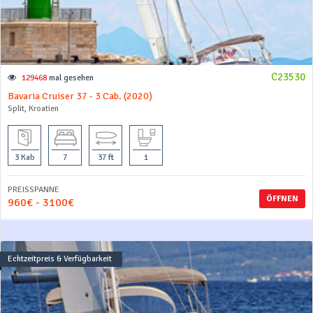
C23530
129468
mal gesehen
Bavaria Cruiser 37 - 3 Cab. (2020)
Split, Kroatien
3 Kab
7
37 ft
1
PREISSPANNE
ÖFFNEN
960€ - 3100€
Echtzeitpreis & Verfügbarkeit