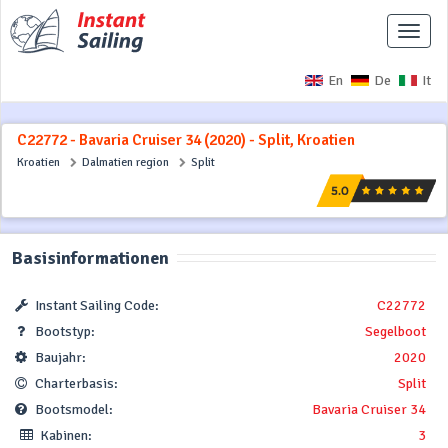
Naviga
ausbl
En
De
It
C22772 - Bavaria Cruiser 34 (2020) - Split, Kroatien
Kroatien
Dalmatien region
Split
Basisinformationen
Instant Sailing Code:
C22772
Bootstyp:
Segelboot
Baujahr:
2020
Charterbasis:
Split
Bootsmodel:
Bavaria Cruiser 34
Kabinen:
3