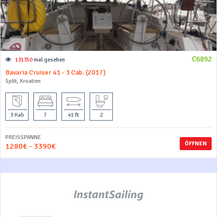
C6892
131350
mal gesehen
Bavaria Cruiser 41 - 3 Cab. (2017)
Split, Kroatien
3 Kab
7
41 ft
2
PREISSPANNE
ÖFFNEN
1280€ - 3390€