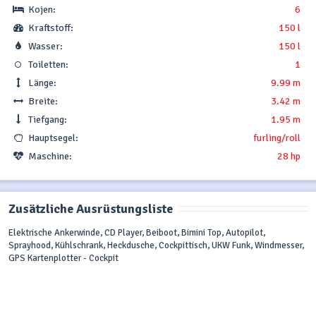
Kojen:
6
Kraftstoff:
150 l
Wasser:
150 l
Toiletten:
1
Länge:
9.99 m
Breite:
3.42 m
Tiefgang:
1.95 m
Hauptsegel:
furling/roll
Maschine:
28 hp
Zusätzliche Ausrüstungsliste
Elektrische Ankerwinde, CD Player, Beiboot, Bimini Top, Autopilot,
Sprayhood, Kühlschrank, Heckdusche, Cockpittisch, UKW Funk, Windmesser,
GPS Kartenplotter - Cockpit