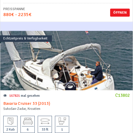
PREISSPANNE
ÖFFNEN
880€ - 2235€
Echtzeitpreis & Verfügbarkeit
C13802
167821
mal gesehen
Bavaria Cruiser 33 (2013)
Sukošan-Zadar, Kroatien
2 Kab
6
33 ft
1