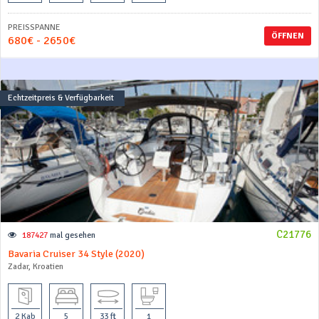
PREISSPANNE
ÖFFNEN
680€ - 2650€
Echtzeitpreis & Verfügbarkeit
C21776
187427
mal gesehen
Bavaria Cruiser 34 Style (2020)
Zadar, Kroatien
2 Kab
5
33 ft
1