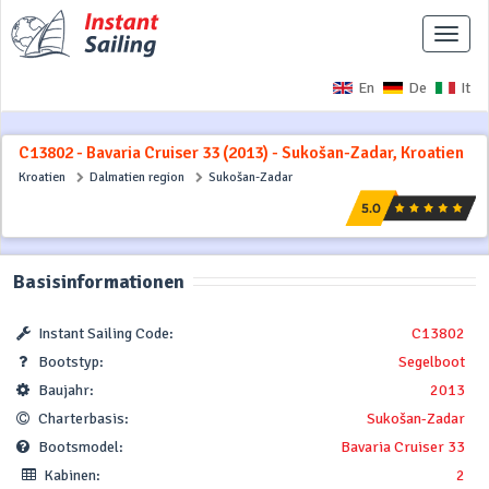
Naviga
ausbl
En
De
It
C13802 - Bavaria Cruiser 33 (2013) - Sukošan-Zadar, Kroatien
Kroatien
Dalmatien region
Sukošan-Zadar
Basisinformationen
Instant Sailing Code:
C13802
Bootstyp:
Segelboot
Baujahr:
2013
Charterbasis:
Sukošan-Zadar
Bootsmodel:
Bavaria Cruiser 33
Kabinen:
2