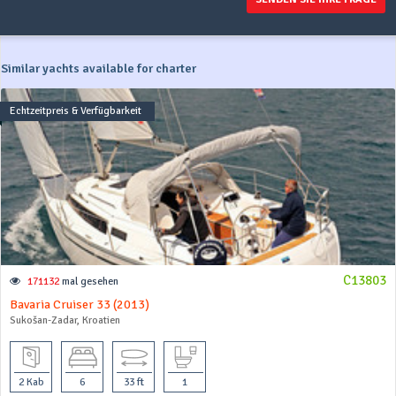
Similar yachts available for charter
Echtzeitpreis & Verfügbarkeit
C13803
171132
mal gesehen
Bavaria Cruiser 33 (2013)
Sukošan-Zadar, Kroatien
2 Kab
6
33 ft
1