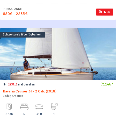
PREISSPANNE
ÖFFNEN
880€ - 2235€
Echtzeitpreis & Verfügbarkeit
C11467
213712
mal gesehen
Bavaria Cruiser 34 - 2 Cab. (2018)
Zadar, Kroatien
2 Kab
6
33 ft
1