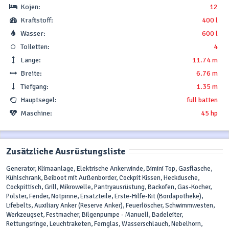
Kojen:
12
Kraftstoff:
400 l
Wasser:
600 l
Toiletten:
4
Länge:
11.74 m
Breite:
6.76 m
Tiefgang:
1.35 m
Hauptsegel:
full batten
Maschine:
45 hp
Zusätzliche Ausrüstungsliste
Generator, Klimaanlage, Elektrische Ankerwinde, Bimini Top, Gasflasche,
Kühlschrank, Beiboot mit Außenborder, Cockpit Kissen, Heckdusche,
Cockpittisch, Grill, Mikrowelle, Pantryausrüstung, Backofen, Gas-Kocher,
Polster, Fender, Notpinne, Ersatzteile, Erste-Hilfe-Kit (Bordapotheke),
Lifebelts, Auxiliary Anker (Reserve Anker), Feuerlöscher, Schwimmwesten,
Werkzeugset, Festmacher, Bilgenpumpe - Manuell, Badeleiter,
Rettungsringe, Leuchtraketen, Fernglas, Wasserschlauch, Nebelhorn,