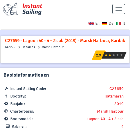
Naviga
ausbl
En
De
It
C27659 - Lagoon 40 - 4 + 2 cab (2019) - Marsh Harbour, Karibik
Karibik
Bahamas
Marsh Harbour
Basisinformationen
Instant Sailing Code:
C27659
Bootstyp:
Katamaran
Baujahr:
2019
Charterbasis:
Marsh Harbour
Bootsmodel:
Lagoon 40 - 4 + 2 cab
Kabinen:
4