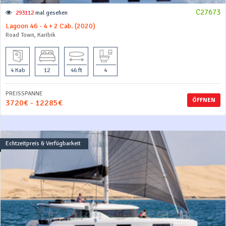
C27673
293112
mal gesehen
Lagoon 46 - 4 + 2 Cab. (2020)
Road Town, Karibik
4 Kab
12
46 ft
4
PREISSPANNE
ÖFFNEN
3720€ - 12285€
Echtzeitpreis & Verfügbarkeit