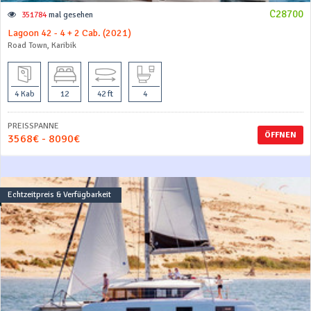
C28700
351784
mal gesehen
Lagoon 42 - 4 + 2 Cab. (2021)
Road Town, Karibik
4 Kab
12
42 ft
4
PREISSPANNE
ÖFFNEN
3568€ - 8090€
Echtzeitpreis & Verfügbarkeit