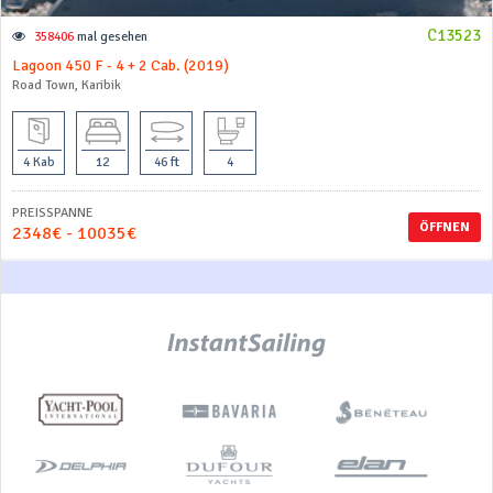
C13523
358406
mal gesehen
Lagoon 450 F - 4 + 2 Cab. (2019)
Road Town, Karibik
4 Kab
12
46 ft
4
PREISSPANNE
ÖFFNEN
2348€ - 10035€