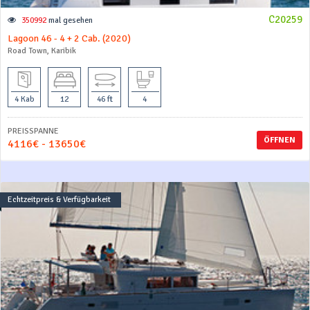
C20259
350992
mal gesehen
Lagoon 46 - 4 + 2 Cab. (2020)
Road Town, Karibik
4 Kab
12
46 ft
4
PREISSPANNE
ÖFFNEN
4116€ - 13650€
Echtzeitpreis & Verfügbarkeit