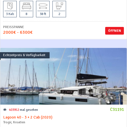
3 Kab
8
38 ft
2
PREISSPANNE
ÖFFNEN
2000€ - 6300€
Echtzeitpreis & Verfügbarkeit
C31191
403952
mal gesehen
Lagoon 40 - 3 + 2 Cab (2020)
Trogir, Kroatien