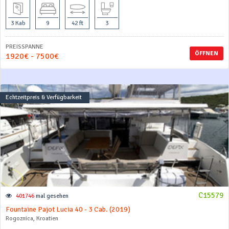
3 Kab
9
42 ft
3
PREISSPANNE
ÖFFNEN
1920€ - 7500€
Echtzeitpreis & Verfügbarkeit
C15579
401746
mal gesehen
Fountaine Pajot Lucia 40 - 3 Cab. (2019)
Rogoznica, Kroatien