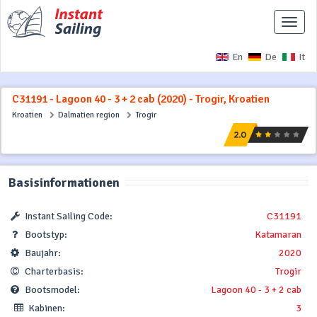
Naviga
ausbl
En
De
It
C31191 - Lagoon 40 - 3 + 2 cab (2020) - Trogir, Kroatien
Kroatien
Dalmatien region
Trogir
Basisinformationen
Instant Sailing Code:
C31191
Bootstyp:
Katamaran
Baujahr:
2020
Charterbasis:
Trogir
Bootsmodel:
Lagoon 40 - 3 + 2 cab
Kabinen:
3