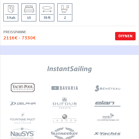
3 Kab
10
39 ft
2
PREISSPANNE
ÖFFNEN
2116€ - 7330€