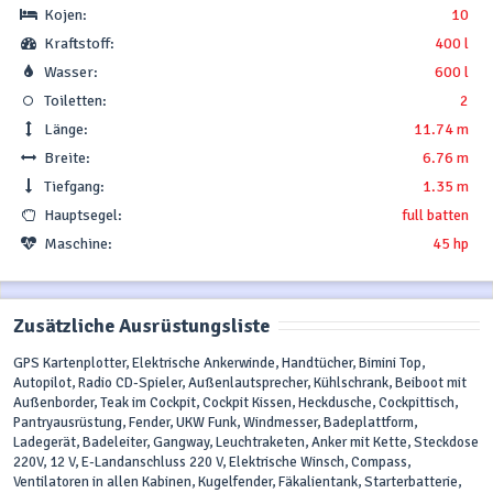
Kojen:
10
Kraftstoff:
400 l
Wasser:
600 l
Toiletten:
2
Länge:
11.74 m
Breite:
6.76 m
Tiefgang:
1.35 m
Hauptsegel:
full batten
Maschine:
45 hp
Zusätzliche Ausrüstungsliste
GPS Kartenplotter, Elektrische Ankerwinde, Handtücher, Bimini Top,
Autopilot, Radio CD-Spieler, Außenlautsprecher, Kühlschrank, Beiboot mit
Außenborder, Teak im Cockpit, Cockpit Kissen, Heckdusche, Cockpittisch,
Pantryausrüstung, Fender, UKW Funk, Windmesser, Badeplattform,
Ladegerät, Badeleiter, Gangway, Leuchtraketen, Anker mit Kette, Steckdose
220V, 12 V, E-Landanschluss 220 V, Elektrische Winsch, Compass,
Ventilatoren in allen Kabinen, Kugelfender, Fäkalientank, Starterbatterie,