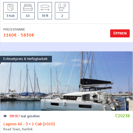
3 Kab
10
39 ft
2
PREISSPANNE
ÖFFNEN
1160€ - 5830€
Echtzeitpreis & Verfügbarkeit
C20238
395357
mal gesehen
Lagoon 40 - 3 + 2 Cab (2020)
Road Town, Karibik