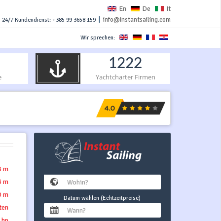
En
De
It
|
info@instantsailing.com
24/7 Kundendienst: +385 99 3658 159
Wir sprechen:
1222
e
Yachtcharter Firmen
3 m
3 m
0 m
Datum wählen (Echtzeitpreise)
tten
 hp