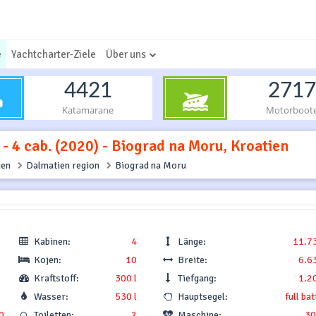
e
Yachtcharter-Ziele
Über uns
4421
2717
Katamarane
Motorboot
- 4 cab. (2020) - Biograd na Moru, Kroatien
ien
Dalmatien region
Biograd na Moru
Kabinen:
4
Länge:
11.7
Kojen:
10
Breite:
6.6
Kraftstoff:
300 l
Tiefgang:
1.2
Wasser:
530 l
Hauptsegel:
full ba
0
Toiletten:
2
Maschine:
30