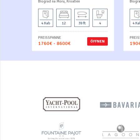
Biograd na Moru, Kroatien
Biogra
4 Kab
12
39 ft
4
4 Ka
PREISSPANNE
PREI
ÖFFNEN
1760€ - 8600€
1904