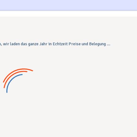
Preise und Verfügbarkeit für 2026
2027
2028
January
Su
Mo
Tu
We
Th
Fr
Sa
1
2
3
4
5
6
7
8
9
10
11
12
13
14
15
16
17
18
19
20
21
22
23
24
25
26
27
28
29
30
31
February
Su
Mo
Tu
We
Th
Fr
Sa
1
2
3
4
5
6
7
8
9
10
11
12
13
14
15
16
17
18
19
20
21
22
23
24
25
26
27
28
March