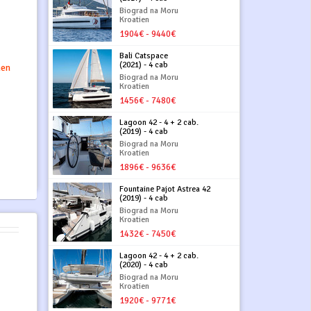
Biograd na Moru
Kroatien
1904€ - 9440€
Bali Catspace
(2021) - 4 cab
hen
Biograd na Moru
Kroatien
1456€ - 7480€
Lagoon 42 - 4 + 2 cab.
(2019) - 4 cab
Biograd na Moru
Kroatien
1896€ - 9636€
Fountaine Pajot Astrea 42
(2019) - 4 cab
Biograd na Moru
Kroatien
1432€ - 7450€
Lagoon 42 - 4 + 2 cab.
(2020) - 4 cab
Biograd na Moru
Kroatien
1920€ - 9771€