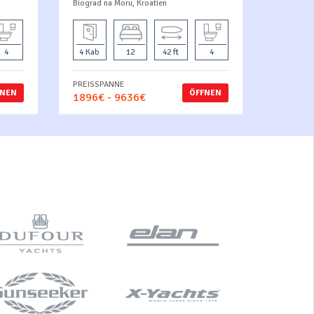
Biograd na Moru, Kroatien
4
4 Kab
12
42 ft
4
PREISSPANNE
FNEN
ÖFFNEN
1896€ - 9636€