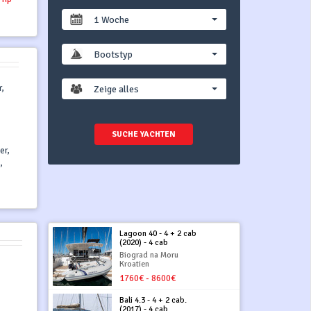
1 Woche
Bootstyp
,
Zeige alles
SUCHE YACHTEN
er,
,
Lagoon 40 - 4 + 2 cab
(2020) - 4 cab
Biograd na Moru
Kroatien
1760€ - 8600€
Bali 4.3 - 4 + 2 cab.
(2017) - 4 cab