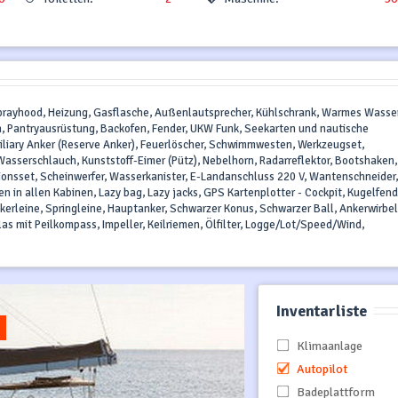
 Sprayhood, Heizung, Gasflasche, Außenlautsprecher, Kühlschrank, Warmes Wasser
ch, Pantryausrüstung, Backofen, Fender, UKW Funk, Seekarten und nautische
Auxiliary Anker (Reserve Anker), Feuerlöscher, Schwimmwesten, Werkzeugset,
Wasserschlauch, Kunststoff-Eimer (Pütz), Nebelhorn, Radarreflektor, Bootshaken,
onsset, Scheinwerfer, Wasserkanister, E-Landanschluss 220 V, Wantenschneider,
en in allen Kabinen, Lazy bag, Lazy jacks, GPS Kartenplotter - Cockpit, Kugelfend
Ankerleine, Springleine, Hauptanker, Schwarzer Konus, Schwarzer Ball, Ankerwirbel
as mit Peilkompass, Impeller, Keilriemen, Ölfilter, Logge/Lot/Speed/Wind,
Inventarliste
Klimaanlage
Autopilot
Badeplattform