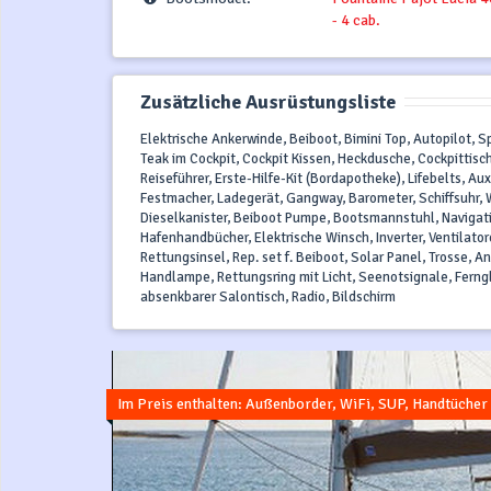
- 4 cab.
Zusätzliche Ausrüstungsliste
Elektrische Ankerwinde, Beiboot, Bimini Top, Autopilot,
Teak im Cockpit, Cockpit Kissen, Heckdusche, Cockpittis
Reiseführer, Erste-Hilfe-Kit (Bordapotheke), Lifebelts, 
Festmacher, Ladegerät, Gangway, Barometer, Schiffsuhr, 
Dieselkanister, Beiboot Pumpe, Bootsmannstuhl, Navigati
Hafenhandbücher, Elektrische Winsch, Inverter, Ventilator
Rettungsinsel, Rep. set f. Beiboot, Solar Panel, Trosse, 
Handlampe, Rettungsring mit Licht, Seenotsignale, Ferngl
absenkbarer Salontisch, Radio, Bildschirm
Im Preis enthalten: Außenborder, WiFi, SUP, Handtücher