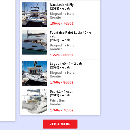
Nautitech 46 Fly
(2018) - 4 cab
Biograd na Moru
Kroatien
1864€ - 7650€
Fountaine Pajot Lucia 40 - 4
cab.
(2020) - 4 cab
Biograd na Moru
Kroatien
1352€ - 6895€
Lagoon 40 - 4 + 2 cab
(2020) - 4 cab
Biograd na Moru
Kroatien
1760€ - 8600€
Bali 4.1 - 4 cab.
(2019) - 4 cab
Primošten
Kroatien
1760€ - 7650€
ZEIGE MEHR