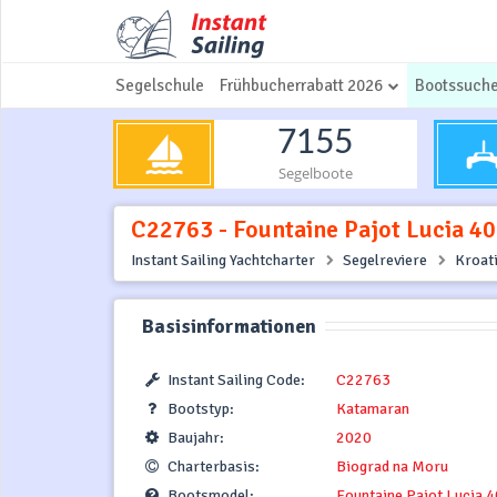
Segelschule
Frühbucherrabatt 2026
Bootssuch
7155
Segelboote
C22763 - Fountaine Pajot Lucia 40 
Instant Sailing Yachtcharter
Segelreviere
Kroat
Basisinformationen
Instant Sailing Code:
C22763
Bootstyp:
Katamaran
Baujahr:
2020
Charterbasis:
Biograd na Moru
Bootsmodel:
Fountaine Pajot Lucia 4