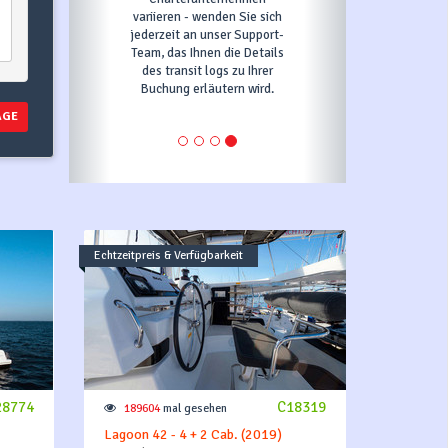
Tage müssen Sie, um Ihre
Buchung zu bestätigen, die
erste Zahlung wie im
Zahlungsplan angegeben
leisten.
AGE
Echtzeitpreis & Verfügbarkeit
28774
C18319
189604
mal gesehen
Lagoon 42 - 4 + 2 Cab. (2019)