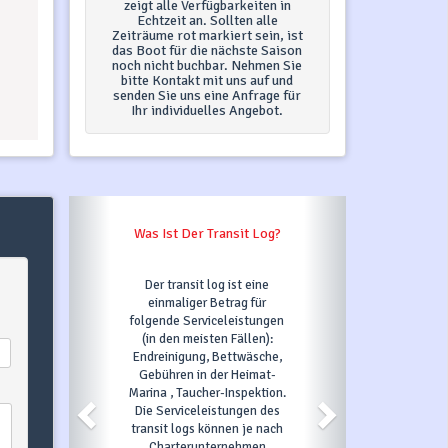
zeigt alle Verfügbarkeiten in
Echtzeit an. Sollten alle
Zeiträume rot markiert sein, ist
das Boot für die nächste Saison
noch nicht buchbar. Nehmen Sie
bitte Kontakt mit uns auf und
senden Sie uns eine Anfrage für
Ihr individuelles Angebot.
Was Passiert, Wenn Ich Auf
"Jetzt Buchen" Klicke?
Sobald Sie auf den Button
Jetzt buchen klicken und alle
erforderlichen Felder
ausfüllen, bestätigen wir Ihre
Anfrage und automatisch ist
das gewünschte Boot für 3
Tage unter Option, d.h. in
diesem Zeitraum kann es von
niemand anderem gebucht
werden. Innerhalb dieser 3