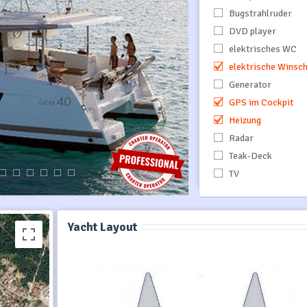
Bugstrahlruder
DVD player
elektrisches WC
elektrische Winsc
Generator
GPS im Cockpit
Heizung
Radar
Teak-Deck
TV
Yacht Layout