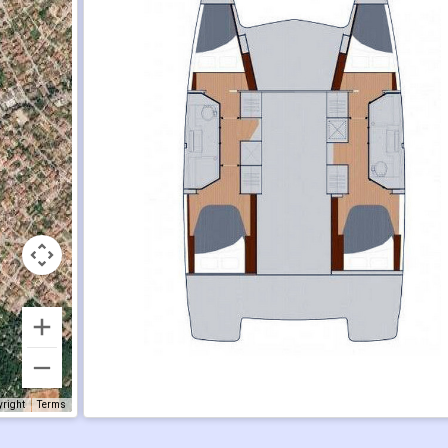
yright
Terms