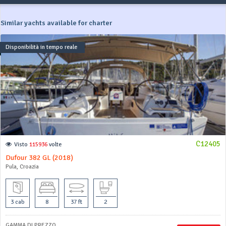
Similar yachts available for charter
Disponibilità in tempo reale
C12405
Visto
115936
volte
Dufour 382 GL (2018)
Pula, Croazia
3 cab
8
37 ft
2
GAMMA DI PREZZO