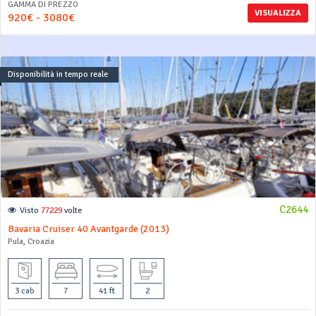
GAMMA DI PREZZO
VISUALIZZA
920€ - 3080€
Disponibilità in tempo reale
C2644
Visto
77229
volte
Bavaria Cruiser 40 Avantgarde (2013)
Pula, Croazia
3 cab
7
41 ft
2