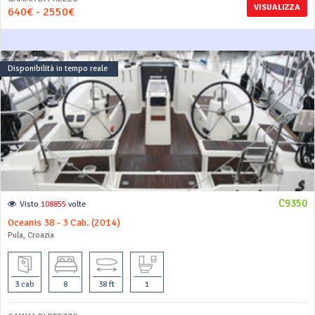
VISUALIZZA
640€ - 2550€
Disponibilità in tempo reale
C9350
Visto
108855
volte
Oceanis 38 - 3 Cab. (2014)
Pula, Croazia
3 cab
8
38 ft
1