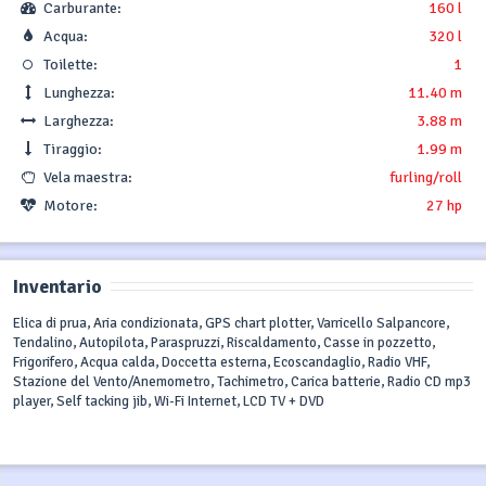
Carburante:
160 l
Acqua:
320 l
Toilette:
1
Lunghezza:
11.40 m
Larghezza:
3.88 m
Tiraggio:
1.99 m
Vela maestra:
furling/roll
Motore:
27 hp
Inventario
Elica di prua, Aria condizionata, GPS chart plotter, Varricello Salpancore,
Tendalino, Autopilota, Paraspruzzi, Riscaldamento, Casse in pozzetto,
Frigorifero, Acqua calda, Doccetta esterna, Ecoscandaglio, Radio VHF,
Stazione del Vento/Anemometro, Tachimetro, Carica batterie, Radio CD mp3
player, Self tacking jib, Wi-Fi Internet, LCD TV + DVD