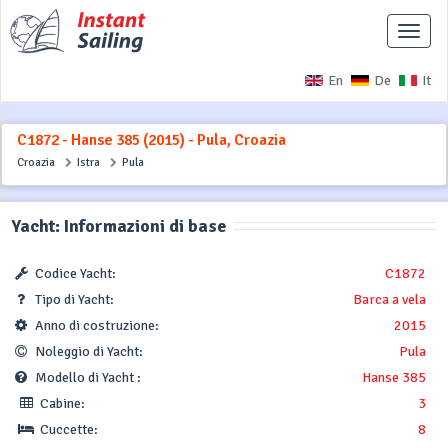
Interr
naviga
En
De
It
C1872 - Hanse 385 (2015) - Pula, Croazia
Croazia
Istra
Pula
Yacht: Informazioni di base
Codice Yacht:
C1872
Tipo di Yacht:
Barca a vela
Anno di costruzione:
2015
Noleggio di Yacht:
Pula
Modello di Yacht :
Hanse 385
Cabine:
3
Cuccette:
8