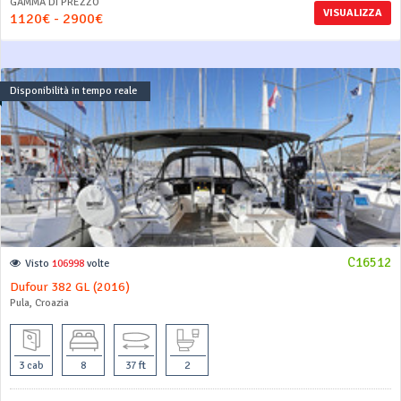
GAMMA DI PREZZO
VISUALIZZA
1120€ - 2900€
Disponibilità in tempo reale
C16512
Visto
106998
volte
Dufour 382 GL (2016)
Pula, Croazia
3 cab
8
37 ft
2