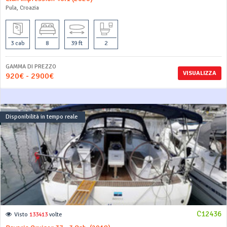
Pula, Croazia
3 cab
8
39 ft
2
GAMMA DI PREZZO
VISUALIZZA
920€ - 2900€
Disponibilità in tempo reale
C12436
Visto
133413
volte