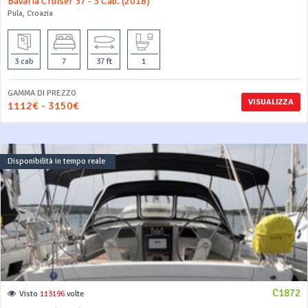
Bavaria Cruiser 37 - 3 Cab. (2018)
Pula, Croazia
3 cab
7
37 ft
1
GAMMA DI PREZZO
VISUALIZZA
1112€ - 3150€
Disponibilità in tempo reale
C1872
Visto
113196
volte