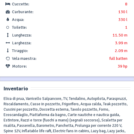
Cuccette:
8
Carburante:
130 l
Acqua:
330 l
Toilette:
1
Lunghezza:
11.50 m
Larghezza:
3.99 m
Tiraggio:
2.09 m
Vela maestra:
full batten
Motore:
39 hp
Inventario
Elica di prua, Varricello Salpancore, TV, Tendalino, Autopilota, Paraspruzzi,
Riscaldamento, Casse in pozzetto, Frigorifero, Acqua calda, Teak pozzetto,
Cuscini per pozzetto, Doccetta esterna, Tavolo pozzetto, Forno,
Ecoscandaglio, Piattaforma da bagno, Carte nautiche e nautica guida,
Estintore, Razzi e torce (fuochi a mano) (segnali soccorso), Scaletta per
risalita, Passerella, Barometro, Panchetta, Prolunga per corrente 220 V,
Spine 12V, Inflatable life raft, Electric fans in cabins, Lazy bag, Lazy jacks,