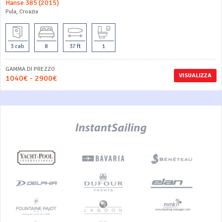
Hanse 385 (2015)
Pula, Croazia
3 cab
8
37 ft
1
GAMMA DI PREZZO
VISUALIZZA
1040€ - 2900€