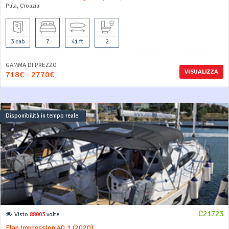
Pula, Croazia
3 cab
7
41 ft
2
GAMMA DI PREZZO
VISUALIZZA
718€ - 2770€
Disponibilità in tempo reale
C21723
Visto
88003
volte
Elan Impression 40.1 (2020)