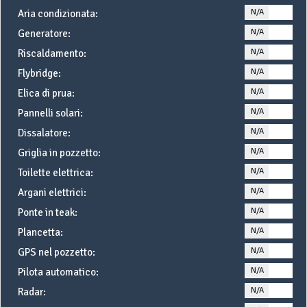
N/A
YE
Aria condizionata:
N/A
YE
Generatore:
N/A
YE
Riscaldamento:
N/A
YE
Flybridge:
N/A
YE
Elica di prua:
N/A
YE
Pannelli solari:
N/A
YE
Dissalatore:
N/A
YE
Griglia in pozzetto:
N/A
YE
Toilette elettrica:
N/A
YE
Argani elettrici:
N/A
YE
Ponte in teak:
N/A
YE
Plancetta:
N/A
YE
GPS nel pozzetto:
N/A
YE
Pilota automatico:
N/A
YE
Radar: