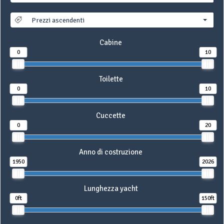
Prezzi ascendenti
Cabine
0
10
Toilette
0
10
Cuccette
0
20
Anno di costruzione
1950
2026
Lunghezza yacht
0ft
150ft