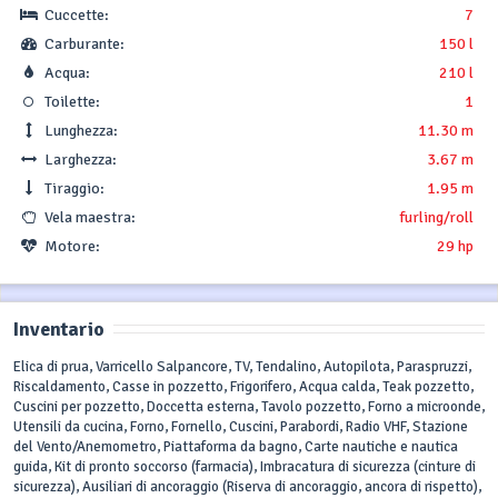
Cuccette:
7
Carburante:
150 l
Acqua:
210 l
Toilette:
1
Lunghezza:
11.30 m
Larghezza:
3.67 m
Tiraggio:
1.95 m
Vela maestra:
furling/roll
Motore:
29 hp
Inventario
Elica di prua, Varricello Salpancore, TV, Tendalino, Autopilota, Paraspruzzi,
Riscaldamento, Casse in pozzetto, Frigorifero, Acqua calda, Teak pozzetto,
Cuscini per pozzetto, Doccetta esterna, Tavolo pozzetto, Forno a microonde,
Utensili da cucina, Forno, Fornello, Cuscini, Parabordi, Radio VHF, Stazione
del Vento/Anemometro, Piattaforma da bagno, Carte nautiche e nautica
guida, Kit di pronto soccorso (farmacia), Imbracatura di sicurezza (cinture di
sicurezza), Ausiliari di ancoraggio (Riserva di ancoraggio, ancora di rispetto),