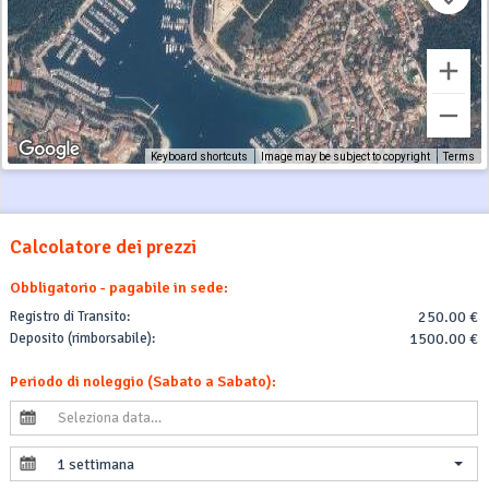
Keyboard shortcuts
Image may be subject to copyright
Terms
Calcolatore dei prezzi
Obbligatorio - pagabile in sede:
Registro di Transito:
250.00 €
Deposito (rimborsabile):
1500.00 €
Periodo di noleggio (Sabato a Sabato):
1 settimana