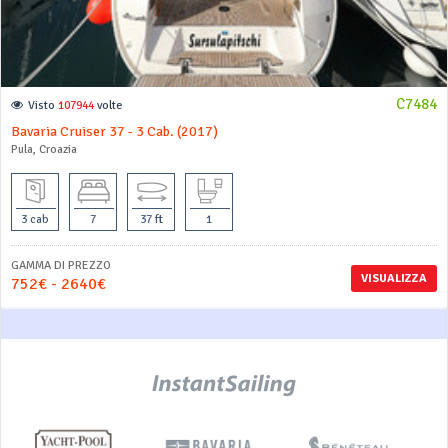
C7484
Visto
107944
volte
Bavaria Cruiser 37 - 3 Cab. (2017)
Pula, Croazia
3 cab
7
37 ft
1
GAMMA DI PREZZO
VISUALIZZA
752€ - 2640€