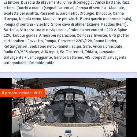
Estintore, Bussola da rilevamento, Cime di ormeggio, Carica batterie, Razzi
e torce (fuochi a mano) (segnali soccorso), Pompa di sentina - Manuale,
Scaletta per risalita, Passerella, Barometro, Orologio, Binocolo, Canna
d'acqua, Nebbia corno, Manovelle per winch, Barca gancio (mezzomarinaio),
Pompa di sentina - Electric, Shore cavo di alimentazione, Paddles (Remi),
Batteria, Attrezzatura di navigazione, Prolunga per corrente 220 V, Spine
12V, Harbour guides, Arnesi per riparazioni, Compass, Inverter, GPS plotter
cartografico - Pozzetto, Pompa, Converter 220V/12V, Round fender,
Rettungsinsel, Serbatoio nero, Pannelli solari, Safe, Ancora principale,
Radio CD/MP3 player, AUX input, Wi-Fi Internet, Tridata, Lampada,
Salvagente + Lampeggiante, Service batteries, AIS, Corpetti salvagente
autogonfiabili, Foldable table
Il prezzo include: WiFi