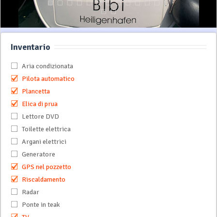
Inventario
Aria condizionata
Pilota automatico
Plancetta
Elica di prua
Lettore DVD
Toilette elettrica
Argani elettrici
Generatore
GPS nel pozzetto
Riscaldamento
Radar
Ponte in teak