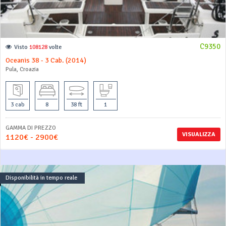
C9350
Visto
108128
volte
Oceanis 38 - 3 Cab. (2014)
Pula, Croazia
3 cab
8
38 ft
1
GAMMA DI PREZZO
VISUALIZZA
1120€ - 2900€
Disponibilità in tempo reale