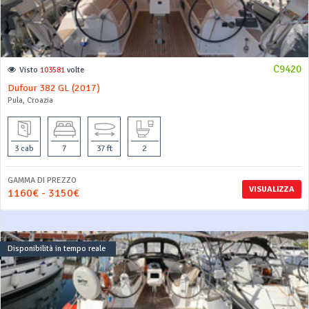
C9420
Visto
103581
volte
Dufour 382 GL (2017)
Pula, Croazia
3 cab
7
37 ft
2
GAMMA DI PREZZO
VISUALIZZA
1160€ - 3150€
Disponibilità in tempo reale