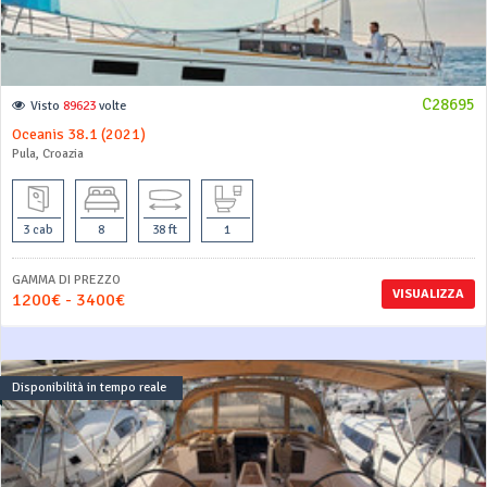
C28695
Visto
89623
volte
Oceanis 38.1 (2021)
Pula, Croazia
3 cab
8
38 ft
1
GAMMA DI PREZZO
VISUALIZZA
1200€ - 3400€
Disponibilità in tempo reale