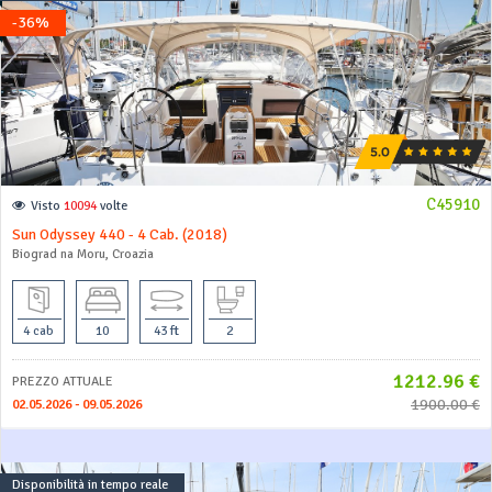
-36%
C45910
Visto
10094
volte
Sun Odyssey 440 - 4 Cab. (2018)
Biograd na Moru, Croazia
4 cab
10
43 ft
2
1212.96 €
PREZZO ATTUALE
1900.00 €
02.05.2026 - 09.05.2026
Disponibilità in tempo reale