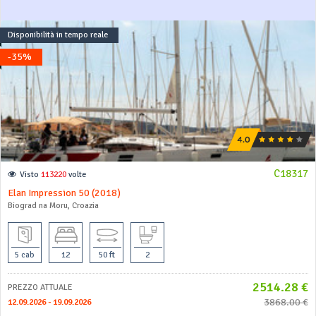
Disponibilità in tempo reale
-35%
C18317
Visto
113220
volte
Elan Impression 50 (2018)
Biograd na Moru, Croazia
5 cab
12
50 ft
2
2514.28 €
PREZZO ATTUALE
3868.00 €
12.09.2026 - 19.09.2026