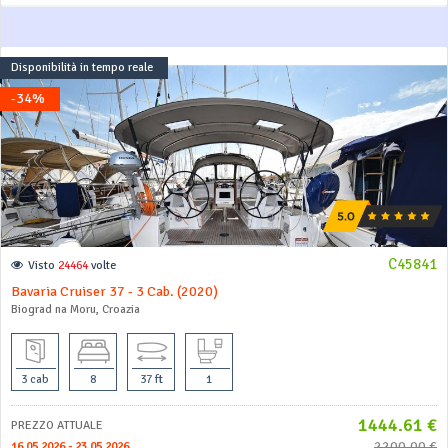
Disponibilità in tempo reale
-34%
C45841
Visto
24464
volte
Bavaria Cruiser 37 - 3 Cab. (2020)
Biograd na Moru, Croazia
3 cab
8
37 ft
1
1444.61 €
PREZZO ATTUALE
2200.00 €
16.05.2026 - 23.05.2026