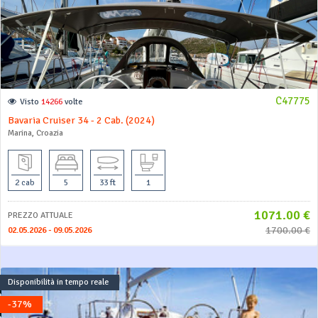
C47775
Visto
14266
volte
Bavaria Cruiser 34 - 2 Cab. (2024)
Marina, Croazia
2 cab
5
33 ft
1
1071.00 €
PREZZO ATTUALE
1700.00 €
02.05.2026 - 09.05.2026
Disponibilità in tempo reale
-37%