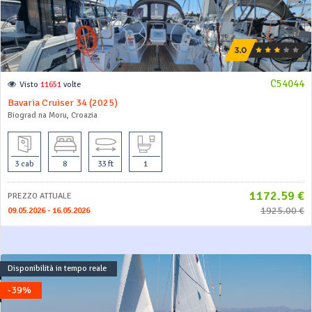
C54044
Visto
11651
volte
Bavaria Cruiser 34 (2025)
Biograd na Moru, Croazia
3 cab
8
33 ft
1
1172.59 €
PREZZO ATTUALE
1925.00 €
09.05.2026 - 16.05.2026
Disponibilità in tempo reale
-39%