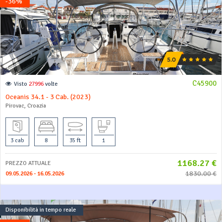
-36%
C45900
Visto
27996
volte
Oceanis 34.1 - 3 Cab. (2023)
Pirovac, Croazia
3 cab
8
35 ft
1
1168.27 €
PREZZO ATTUALE
1830.00 €
09.05.2026 - 16.05.2026
Disponibilità in tempo reale