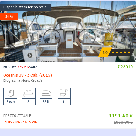
Disponibilità in tempo reale
-36%
C22010
Visto
135356
volte
Oceanis 38 - 3 Cab. (2015)
Biograd na Moru, Croazia
3 cab
8
38 ft
1
1191.40 €
PREZZO ATTUALE
1850.00 €
09.05.2026 - 16.05.2026