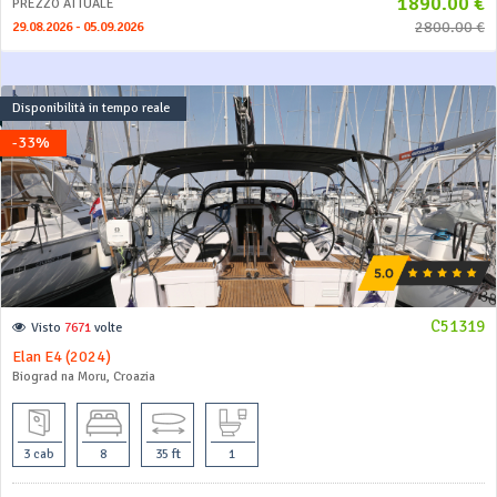
1890.00 €
PREZZO ATTUALE
2800.00 €
29.08.2026 - 05.09.2026
Disponibilità in tempo reale
-33%
C51319
Visto
7671
volte
Elan E4 (2024)
Biograd na Moru, Croazia
3 cab
8
35 ft
1