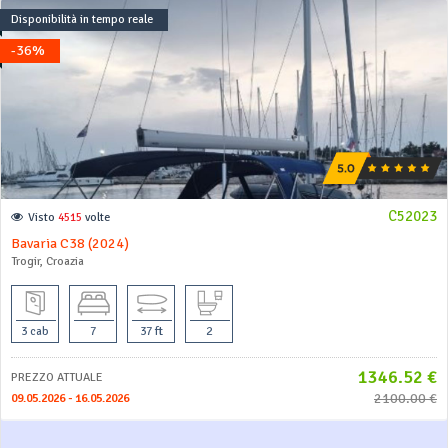
Disponibilità in tempo reale
-36%
C52023
Visto
4515
volte
Bavaria C38 (2024)
Trogir, Croazia
3 cab
7
37 ft
2
1346.52 €
PREZZO ATTUALE
2100.00 €
09.05.2026 - 16.05.2026