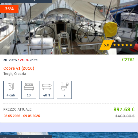
-36%
C2762
Visto
121876
volte
Cobra 41 (2016)
Trogir, Croazia
4 cab
10
40 ft
2
897.68 €
PREZZO ATTUALE
1400.00 €
02.05.2026 - 09.05.2026