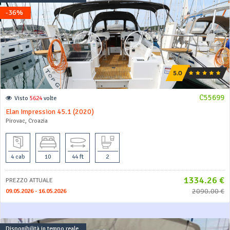
-36%
C55699
Visto
5624
volte
Elan Impression 45.1 (2020)
Pirovac, Croazia
4 cab
10
44 ft
2
1334.26 €
PREZZO ATTUALE
2090.00 €
09.05.2026 - 16.05.2026
Disponibilità in tempo reale