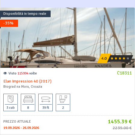
Disponibilità in tempo reale
-35%
C18311
Visto
115994
volte
Elan Impression 40 (2017)
Biograd na Moru, Croazia
3 cab
8
39 ft
2
1455.39 €
PREZZO ATTUALE
2239.00 €
19.09.2026 - 26.09.2026