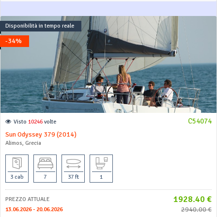
Disponibilità in tempo reale
-34%
C54074
Visto
10246
volte
Sun Odyssey 379 (2014)
Alimos, Grecia
3 cab
7
37 ft
1
1928.40 €
PREZZO ATTUALE
2940.00 €
13.06.2026 - 20.06.2026