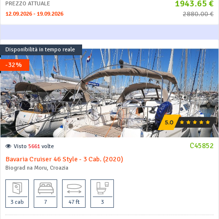
1943.65 €
PREZZO ATTUALE
2880.00 €
12.09.2026 - 19.09.2026
Disponibilità in tempo reale
-32%
C45852
Visto
5661
volte
Bavaria Cruiser 46 Style - 3 Cab. (2020)
Biograd na Moru, Croazia
3 cab
7
47 ft
3