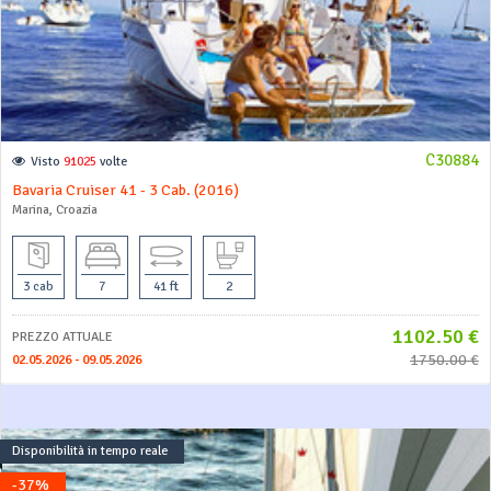
C30884
Visto
91025
volte
Bavaria Cruiser 41 - 3 Cab. (2016)
Marina, Croazia
3 cab
7
41 ft
2
1102.50 €
PREZZO ATTUALE
1750.00 €
02.05.2026 - 09.05.2026
Disponibilità in tempo reale
-37%