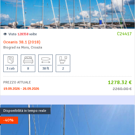
C24417
Visto
128358
volte
Oceanis 38.1 (2018)
Biograd na Moru, Croazia
3 cab
8
38 ft
2
1278.32 €
PREZZO ATTUALE
2260.00 €
19.09.2026 - 26.09.2026
Disponibilità in tempo reale
-40%