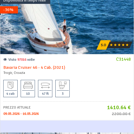
Disponibilità in tempo reale
-36%
C31448
Visto
97016
volte
Bavaria Cruiser 46 - 4 Cab. (2021)
Trogir, Croazia
4 cab
10
47 ft
3
1410.64 €
PREZZO ATTUALE
2200.00 €
09.05.2026 - 16.05.2026