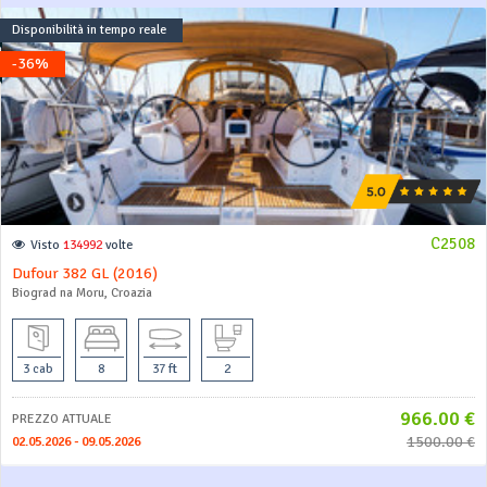
Disponibilità in tempo reale
-36%
C2508
Visto
134992
volte
Dufour 382 GL (2016)
Biograd na Moru, Croazia
3 cab
8
37 ft
2
966.00 €
PREZZO ATTUALE
1500.00 €
02.05.2026 - 09.05.2026