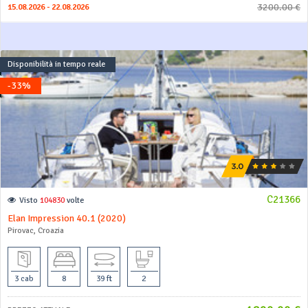
3200.00 €
15.08.2026 - 22.08.2026
Disponibilità in tempo reale
-33%
C21366
Visto
104830
volte
Elan Impression 40.1 (2020)
Pirovac, Croazia
3 cab
8
39 ft
2