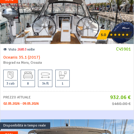
C45901
Visto
26853
volte
Oceanis 35.1 (2017)
Biograd na Moru, Croazia
3 cab
8
34 ft
1
932.06 €
PREZZO ATTUALE
1460.00 €
02.05.2026 - 09.05.2026
Disponibilità in tempo reale