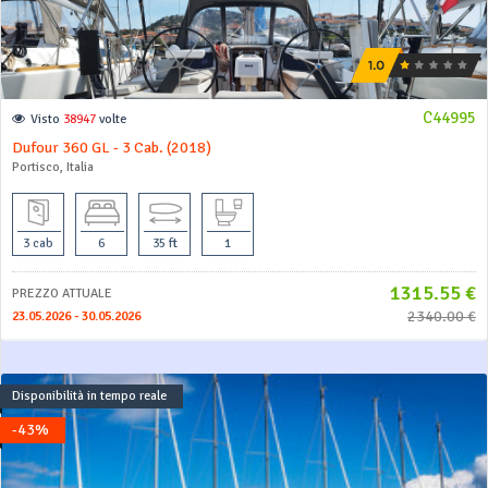
C44995
Visto
38947
volte
Dufour 360 GL - 3 Cab. (2018)
Portisco, Italia
3 cab
6
35 ft
1
1315.55 €
PREZZO ATTUALE
2340.00 €
23.05.2026 - 30.05.2026
Disponibilità in tempo reale
-43%