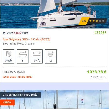
C35687
Visto
11627
volte
Sun Odyssey 380 - 3 Cab. (2022)
Biograd na Moru, Croazia
3 cab
8
37 ft
2
1078.78 €
PREZZO ATTUALE
1771.00 €
02.05.2026 - 09.05.2026
Disponibilità in tempo reale
-39%