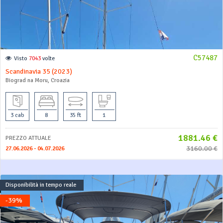
C57487
Visto
7043
volte
Scandinavia 35 (2023)
Biograd na Moru, Croazia
3 cab
8
35 ft
1
1881.46 €
PREZZO ATTUALE
3160.00 €
27.06.2026 - 04.07.2026
Disponibilità in tempo reale
-39%