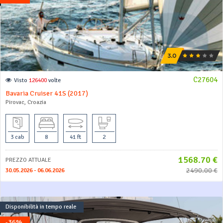
C27604
Visto
126400
volte
Bavaria Cruiser 41S (2017)
Pirovac, Croazia
3 cab
8
41 ft
2
1568.70 €
PREZZO ATTUALE
2490.00 €
30.05.2026 - 06.06.2026
Disponibilità in tempo reale
-36%