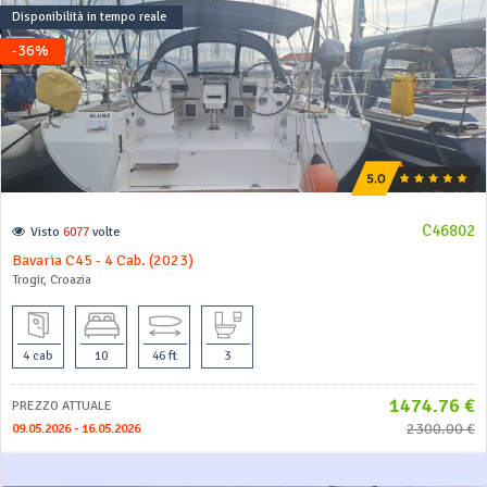
Disponibilità in tempo reale
-36%
C46802
Visto
6077
volte
Bavaria C45 - 4 Cab. (2023)
Trogir, Croazia
4 cab
10
46 ft
3
1474.76 €
PREZZO ATTUALE
2300.00 €
09.05.2026 - 16.05.2026