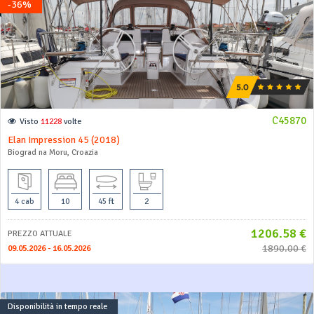
-36%
C45870
Visto
11228
volte
Elan Impression 45 (2018)
Biograd na Moru, Croazia
4 cab
10
45 ft
2
1206.58 €
PREZZO ATTUALE
1890.00 €
09.05.2026 - 16.05.2026
Disponibilità in tempo reale