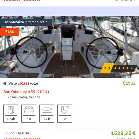
Disponibilità in tempo reale
-34%
C1532
Visto
102882
volte
Sun Odyssey 439 (2014)
Sukošan-Zadar, Croazia
4 cab
10
44 ft
2
1629.25 €
PREZZO ATTUALE