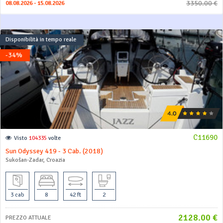
3350.00 €
08.08.2026 - 15.08.2026
Disponibilità in tempo reale
-34%
C11690
Visto
104335
volte
Sun Odyssey 419 - 3 Cab. (2018)
Sukošan-Zadar, Croazia
3 cab
8
42 ft
2
2128.00 €
PREZZO ATTUALE