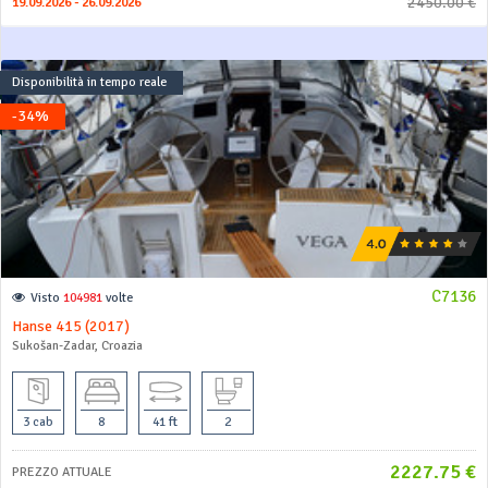
2450.00 €
19.09.2026 - 26.09.2026
Disponibilità in tempo reale
-34%
C7136
Visto
104981
volte
Hanse 415 (2017)
Sukošan-Zadar, Croazia
3 cab
8
41 ft
2
2227.75 €
PREZZO ATTUALE