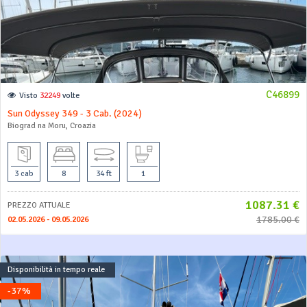
C46899
Visto
32249
volte
Sun Odyssey 349 - 3 Cab. (2024)
Biograd na Moru, Croazia
3 cab
8
34 ft
1
1087.31 €
PREZZO ATTUALE
1785.00 €
02.05.2026 - 09.05.2026
Disponibilità in tempo reale
-37%