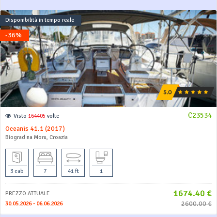
Disponibilità in tempo reale
-36%
C23534
Visto
164405
volte
Oceanis 41.1 (2017)
Biograd na Moru, Croazia
3 cab
7
41 ft
1
1674.40 €
PREZZO ATTUALE
2600.00 €
30.05.2026 - 06.06.2026