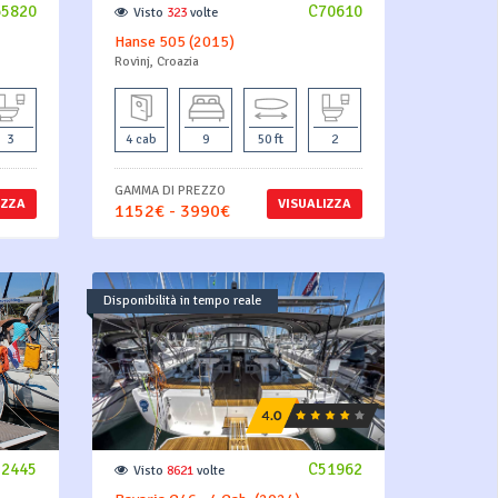
65820
C70610
Visto
323
volte
Hanse 505 (2015)
Rovinj, Croazia
3
4 cab
9
50 ft
2
GAMMA DI PREZZO
IZZA
VISUALIZZA
1152€ - 3990€
Disponibilità in tempo reale
52445
C51962
Visto
8621
volte