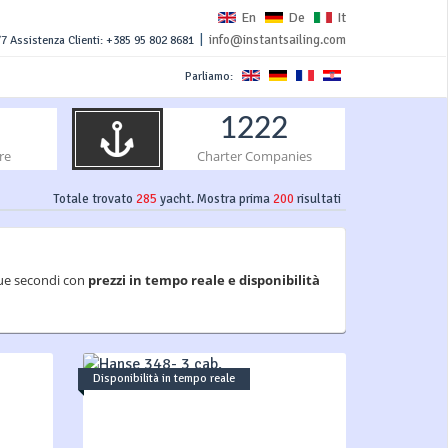
En
De
It
|
info@instantsailing.com
7 Assistenza Clienti: +385 95 802 8681
Parliamo:
1222
re
Charter Companies
Totale trovato
285
yacht. Mostra prima
200
risultati
 due secondi con
prezzi in tempo reale e disponibilità
Disponibilità in tempo reale