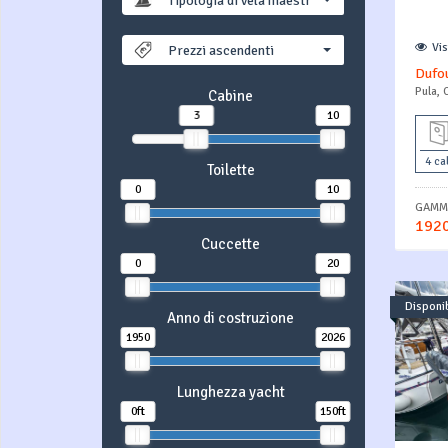
Tipologia di vela maestra
Vi
Prezzi ascendenti
Dufou
Pula, 
Cabine
3
10
4 ca
Toilette
0
10
GAMMA
1920
Cuccette
0
20
Disponib
Anno di costruzione
1950
2026
Lunghezza yacht
0ft
150ft