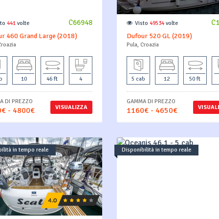
C66948
C
sto
441
volte
Visto
49534
volte
r 460 Grand Large (2018)
Dufour 520 GL (2019)
Croazia
Pula, Croazia
b
10
46 ft
4
5 cab
12
50 ft
 DI PREZZO
GAMMA DI PREZZO
VISUALIZZA
VISUAL
€ - 4800€
1160€ - 4650€
ilità in tempo reale
Disponibilità in tempo reale