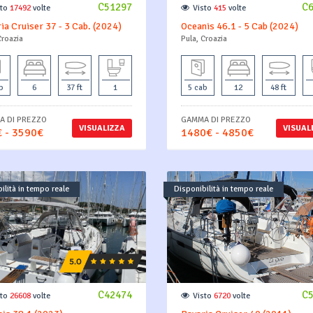
C51297
C
sto
17492
volte
Visto
415
volte
ia Cruiser 37 - 3 Cab. (2024)
Oceanis 46.1 - 5 Cab (2024)
Croazia
Pula, Croazia
b
6
37 ft
1
5 cab
12
48 ft
 DI PREZZO
GAMMA DI PREZZO
VISUALIZZA
VISUAL
 - 3590€
1480€ - 4850€
ilità in tempo reale
Disponibilità in tempo reale
C42474
C
sto
26608
volte
Visto
6720
volte