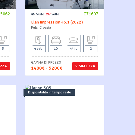
15062
C71607
Visto
397
volte
Elan Impression 45.1 (2022)
Pula, Croazia
3
4 cab
10
44 ft
2
GAMMA DI PREZZO
IZZA
VISUALIZZA
1480€ - 5200€
Disponibilità in tempo reale