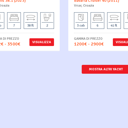
is 38.1 (2023)
Bavaria Cruiser 40 (2011)
Croazia
Vrsar, Croazia
b
7
38 ft
2
3 cab
6
41 ft
 DI PREZZO
GAMMA DI PREZZO
VISUALIZZA
VISUAL
€ - 3500€
1200€ - 2900€
MOSTRA ALTRI YACHT