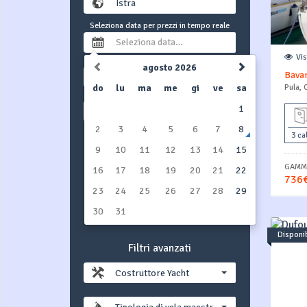
Seleziona data per prezzi in tempo reale
Vi
agosto 2026
Bavar
1 settimana
do
lu
ma
me
gi
ve
sa
Pula, 
1
Barca a vela
2
3
4
5
6
7
8
3 ca
CERCA YACHT
9
10
11
12
13
14
15
GAMMA
16
17
18
19
20
21
22
Includi le barche attualmente in
736€
pre-prenotazione (opzione)
23
24
25
26
27
28
29
30
31
NO
YES
Disponib
Filtri avanzati
Costruttore Yacht