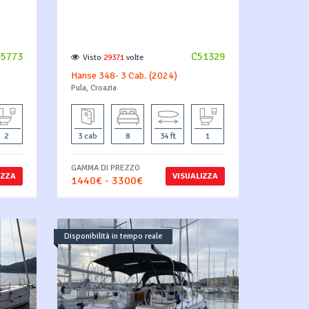
65773
C51329
Visto
29371
volte
Hanse 348- 3 Cab. (2024)
Pula, Croazia
2
3 cab
8
34 ft
1
GAMMA DI PREZZO
IZZA
VISUALIZZA
1440€ - 3300€
Disponibilità in tempo reale