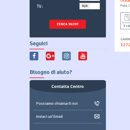
Ocean
Pula, 
TV:
N/A
YES
CERCA YACHT
3 ca
GAMMA
Seguici
1272
Bisogno di aiuto?
Contatta Centro
Possiamo chiamarti noi
Inviaci un'Email