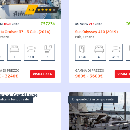
C57234
C
sto
8628
volte
Visto
217
volte
ia Cruiser 37 - 3 Cab. (2014)
Sun Odyssey 410 (2019)
Croazia
Pula, Croazia
b
7
37 ft
1
3 cab
6
41 ft
 DI PREZZO
GAMMA DI PREZZO
VISUALIZZA
VISUAL
 - 3240€
960€ - 3600€
ilità in tempo reale
Disponibilità in tempo reale