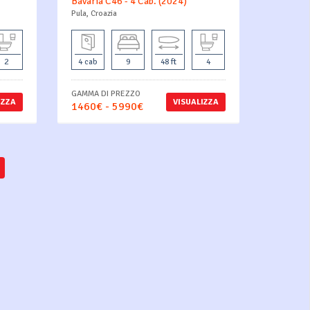
Bavaria C46 - 4 Cab. (2024)
Pula, Croazia
2
4 cab
9
48 ft
4
GAMMA DI PREZZO
IZZA
VISUALIZZA
1460€ - 5990€