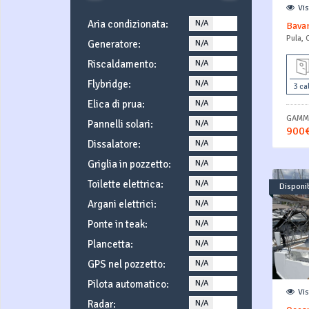
Vi
Aria condizionata:
N/A
YES
Bavar
Pula, 
Generatore:
N/A
YES
Riscaldamento:
N/A
YES
Flybridge:
N/A
YES
3 ca
Elica di prua:
N/A
YES
GAMMA
Pannelli solari:
N/A
YES
900€
Dissalatore:
N/A
YES
Griglia in pozzetto:
N/A
YES
Toilette elettrica:
N/A
YES
Disponib
Argani elettrici:
N/A
YES
Ponte in teak:
N/A
YES
Plancetta:
N/A
YES
GPS nel pozzetto:
N/A
YES
Pilota automatico:
N/A
YES
Vi
Radar:
N/A
YES