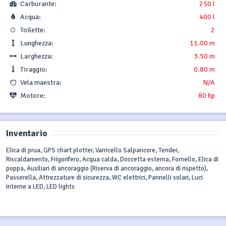
Carburante:
250 l
Acqua:
400 l
Toilette:
2
Lunghezza:
11.00 m
Larghezza:
3.50 m
Tiraggio:
0.80 m
Vela maestra:
N/A
Motore:
80 hp
Inventario
Elica di prua, GPS chart plotter, Varricello Salpancore, Tender,
Riscaldamento, Frigorifero, Acqua calda, Doccetta esterna, Fornello, Elica di
poppa, Ausiliari di ancoraggio (Riserva di ancoraggio, ancora di rispetto),
Passerella, Attrezzature di sicurezza, WC elettrici, Pannelli solari, Luci
interne a LED, LED lights