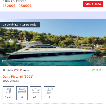
GAMMA DI PREZZO
VISUALIZZA
15200€ - 23000€
Disponibilità in tempo reale
C19918
Visto
471196
volte
Dalla Pieta 48 (2001)
Split, Croazia
3 cab
6
49 ft
2