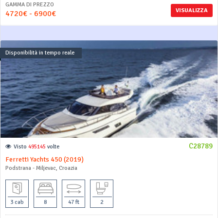
GAMMA DI PREZZO
VISUALIZZA
4720€ - 6900€
Disponibilità in tempo reale
C28789
Visto
495145
volte
Ferretti Yachts 450 (2019)
Podstrana - Miljevac, Croazia
3 cab
8
47 ft
2