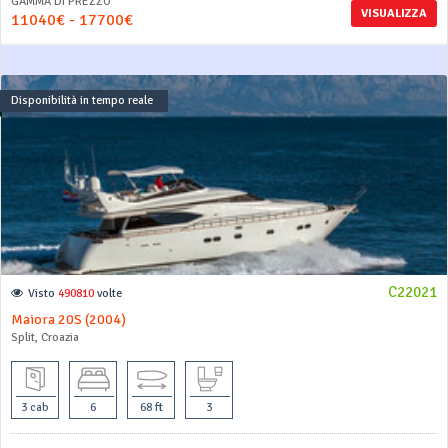
GAMMA DI PREZZO
VISUALIZZA
11040€ - 17700€
Disponibilità in tempo reale
C22021
Visto
490810
volte
Maiora 20S (2004)
Split, Croazia
3 cab
6
68 ft
3