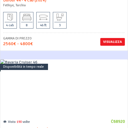
Dufour 44 - 4 Cab (2024)
Fethiye, Turchia
4 cab
8
46 ft
3
GAMMA DI PREZZO
VISUALIZZA
2560€ - 4800€
Disponibilità in tempo reale
C68920
Visto
190
volte