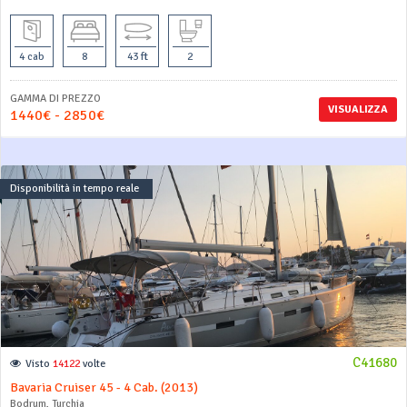
4 cab
8
43 ft
2
GAMMA DI PREZZO
VISUALIZZA
1440€ - 2850€
Disponibilità in tempo reale
C41680
Visto
14122
volte
Bavaria Cruiser 45 - 4 Cab. (2013)
Bodrum, Turchia