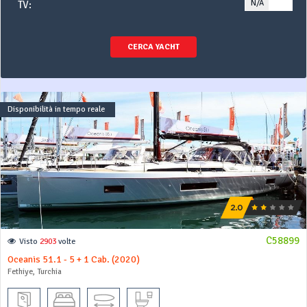
N/A
YE
TV:
CERCA YACHT
Disponibilità in tempo reale
C58899
Visto
2903
volte
Oceanis 51.1 - 5 + 1 Cab. (2020)
Fethiye, Turchia