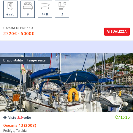
4 cab
9
47 ft
3
GAMMA DI PREZZO
VISUALIZZA
2720€ - 5000€
Disponibilità in tempo reale
C71516
Visto
219
volte
Oceanis 43 (2008)
Fethiye, Turchia