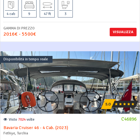
4 cab
9
47 ft
3
GAMMA DI PREZZO
VISUALIZZA
2016€ - 5500€
Disponibilità in tempo reale
C46896
Visto
7024
volte
Bavaria Cruiser 46 - 4 Cab. (2023)
Fethiye, Turchia