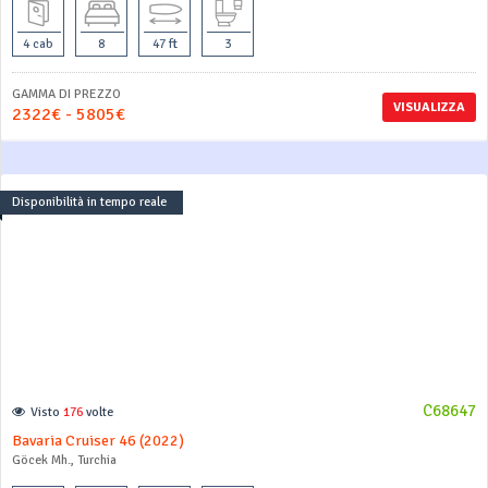
4 cab
8
47 ft
3
GAMMA DI PREZZO
VISUALIZZA
2322€ - 5805€
Disponibilità in tempo reale
C68647
Visto
176
volte
Bavaria Cruiser 46 (2022)
Göcek Mh., Turchia