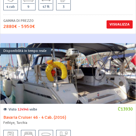
4 cab
9
47 ft
3
GAMMA DI PREZZO
VISUALIZZA
2880€ - 5950€
Disponibilità in tempo reale
C13930
Visto
124946
volte
Bavaria Cruiser 46 - 4 Cab. (2016)
Fethiye, Turchia