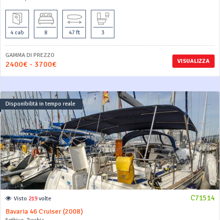
4 cab
8
47 ft
3
GAMMA DI PREZZO
VISUALIZZA
2400€ - 3700€
Disponibilità in tempo reale
C71514
Visto
219
volte
Bavaria 46 Cruiser (2008)