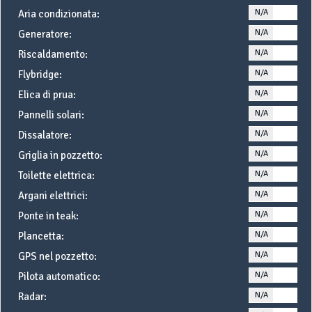
N/A
YE
Aria condizionata:
N/A
YE
Generatore:
N/A
YE
Riscaldamento:
N/A
YE
Flybridge:
N/A
YE
Elica di prua:
N/A
YE
Pannelli solari:
N/A
YE
Dissalatore:
N/A
YE
Griglia in pozzetto:
N/A
YE
Toilette elettrica:
N/A
YE
Argani elettrici:
N/A
YE
Ponte in teak:
N/A
YE
Plancetta:
N/A
YE
GPS nel pozzetto:
N/A
YE
Pilota automatico:
N/A
YE
Radar: