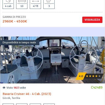
4 cab
10
47 ft
3
GAMMA DI PREZZO
VISUALIZZA
2960€ - 4500€
Disponibilità in tempo reale
C42489
Visto
9823
volte
Bavaria Cruiser 46 - 4 Cab. (2023)
Göcek, Turchia