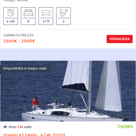
Fethiye, Turchia
4 cab
8
47 ft
2
GAMMA DI PREZZO
VISUALIZZA
1640€ - 2900€
Disponibilità in tempo reale
C62883
Visto
194
volte
Oceanis 43 Family - 4 Cab. (2010)