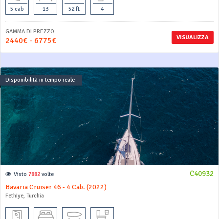
5 cab
13
52 ft
4
GAMMA DI PREZZO
VISUALIZZA
2440€ - 6775€
Disponibilità in tempo reale
C40932
Visto
7882
volte
Bavaria Cruiser 46 - 4 Cab. (2022)
Fethiye, Turchia