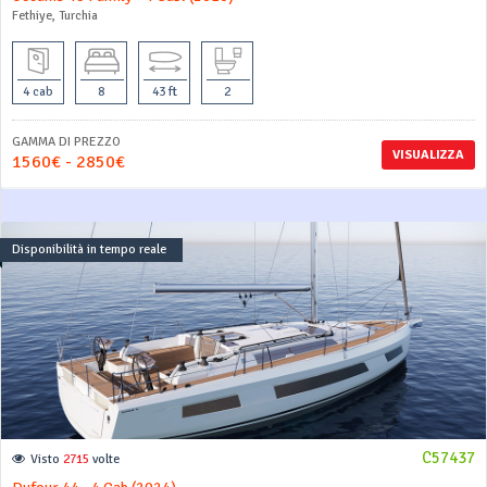
Fethiye, Turchia
4 cab
8
43 ft
2
GAMMA DI PREZZO
VISUALIZZA
1560€ - 2850€
Disponibilità in tempo reale
C57437
Visto
2715
volte