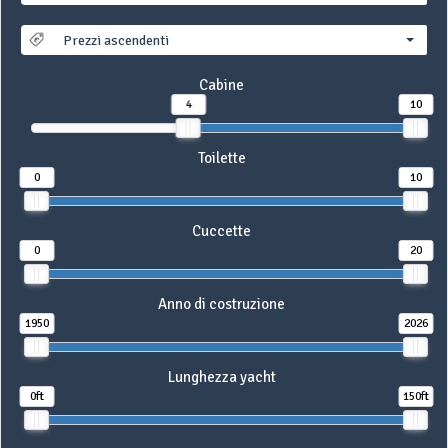
Prezzi ascendenti
Cabine
4
10
Toilette
0
10
Cuccette
0
20
Anno di costruzione
1950
2026
Lunghezza yacht
0ft
150ft