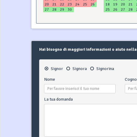
20
21
22
23
24
25
26
18
19
20
21
27
28
29
30
25
26
27
28
Hai bisogno di maggiori informazioni o aiuto nella
Signor
Signora
Signorina
Nome
Cogn
La tua domanda