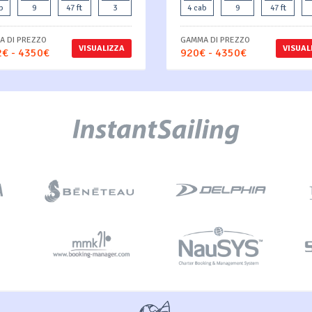
b
9
47 ft
3
4 cab
9
47 ft
 DI PREZZO
GAMMA DI PREZZO
VISUALIZZA
VISUAL
€ - 4350€
920€ - 4350€