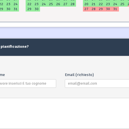
22
23
24
22
23
24
25
26
27
28
20
21
22
23
24
25
29
30
31
29
30
27
28
29
30
31
 pianificazione?
ome
Email (richiesto)