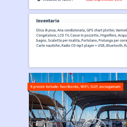
Inventario
Elica di prua, Aria condizionata, GPS chart plotter, Varri
Congelatore, LCD TV, Casse in pozzetto, Frigorifero, Acq
bagno, Scaletta per risalita, Portolano, Prolunga per corr
Carte nautiche, Radio CD mp3 player + USB, Bluetooth, R
Il prezzo include: fuoribordo, WiFi, SUP, asciugamani