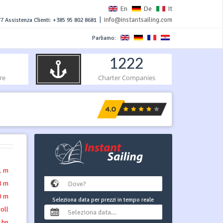
En
De
It
|
info@instantsailing.com
7 Assistenza Clienti: +385 95 802 8681
Parliamo:
1222
re
Charter Companies
1 m
8 m
0 m
Seleziona data per prezzi in tempo reale
roll
 hp