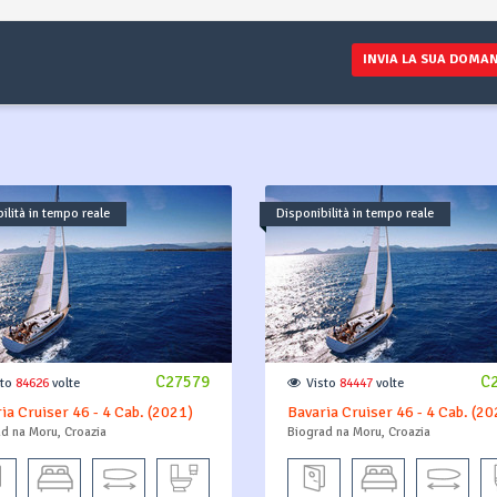
INVIA LA SUA DOMA
ilità in tempo reale
Disponibilità in tempo reale
C27579
C
sto
84626
volte
Visto
84447
volte
ia Cruiser 46 - 4 Cab. (2021)
Bavaria Cruiser 46 - 4 Cab. (20
d na Moru, Croazia
Biograd na Moru, Croazia