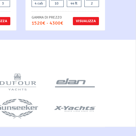
3
4 cab
10
44 ft
2
GAMMA DI PREZZO
IZZA
VISUALIZZA
1520€ - 4300€