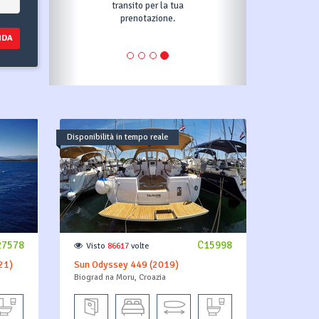
transito per la tua
prenotazione.
NDA
Disponibilità in tempo reale
27578
C15998
Visto
86617
volte
21)
Sun Odyssey 449 (2019)
Biograd na Moru, Croazia