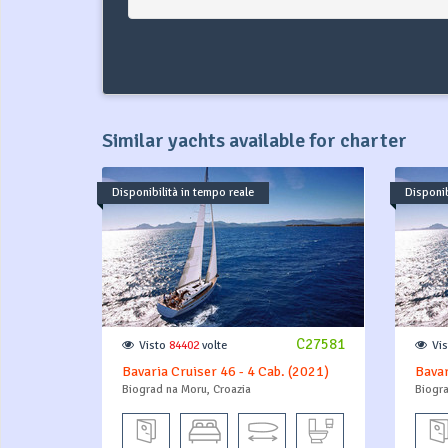
Similar yachts available for charter
Disponibilità in tempo reale
Disponib
C27581
Visto
84402
volte
Vi
Bavaria Cruiser 46 - 4 Cab. (2021)
Bavar
Biograd na Moru, Croazia
Biogra