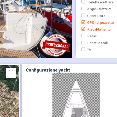
Toilette elettrica
Argani elettrici
Generatore
GPS nel pozzetto
Riscaldamento
Radar
Ponte in teak
TV
Configurazione yacht