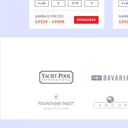
4 cab
9
47 ft
3
4 ca
GAMMA DI PREZZO
GAMMA
VISUALIZZA
1032€ - 4390€
1032