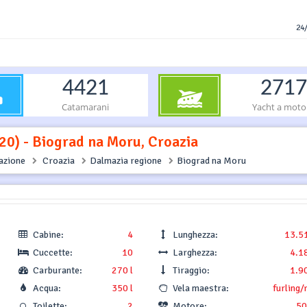
24/
4421
2717
Catamarani
Yacht a moto
20) - Biograd na Moru, Croazia
gazione
Croazia
Dalmazia regione
Biograd na Moru
Cabine:
4
Lunghezza:
13.5
Cuccette:
10
Larghezza:
4.1
Carburante:
270 l
Tiraggio:
1.9
Acqua:
350 l
Vela maestra:
furling/
Toilette:
2
Motore:
50