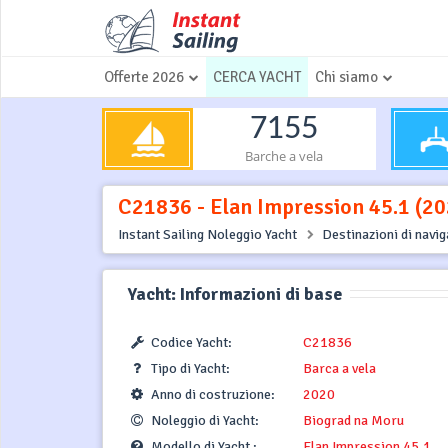
Offerte 2026
CERCA YACHT
Chi siamo
7155
Barche a vela
C21836 - Elan Impression 45.1 (20
Instant Sailing Noleggio Yacht
Destinazioni di navi
Yacht: Informazioni di base
Codice Yacht:
C21836
Tipo di Yacht:
Barca a vela
Anno di costruzione:
2020
Noleggio di Yacht:
Biograd na Moru
Modello di Yacht :
Elan Impression 45.1