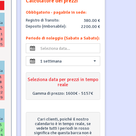
Calcolatore dei prezzi
Obbligatorio - pagabile in sede:
Registro di Transito:
380.00 €
Sa
Deposito (rimborsabile):
2200.00 €
4
11
Periodo di noleggio (Sabato a Sabato):
18
25
1 settimana
Sa
1
Seleziona data per prezzi in tempo
8
reale
15
22
Gamma di prezzo:
1600€ - 5157€
29
Sa
Cari clienti, poiché il nostro
calendario è in tempo reale, se
5
vedete tutti i periodi in rosso
12
significa che questa barca non è
19