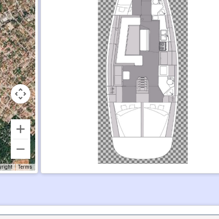
yright
Terms