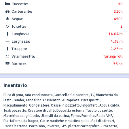
Cuccette:
10
Carburante:
210 l
Acqua:
450 l
Toilette:
2
Lunghezza:
14.04 m
Larghezza:
4.38 m
Tiraggio:
2.25 m
Vela maestra:
furling/roll
Motore:
56 hp
Inventario
Elica di prua, Aria condizionata, Varricello Salpancore, TV, Biancheria da
letto, Tender, Tendalino, Dissalatori, Autopilota, Paraspruzzi,
Riscaldamento, Congelatore, Casse in pozzetto, Frigorifero, Acqua calda,
Teak pozzetto, Creatore di caffè, Doccetta esterna, Tavolo pozzetto,
Macchina del ghiaccio, Utensili da cucina, Forno, Fornello, Radio VHF,
Piattaforma da bagno, Carte nautiche e nautica guida, Set di attrezzi,
Carica batterie, Portolano, Inverter, GPS plotter cartografico - Pozzetto,