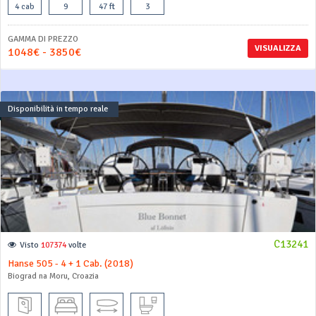
4 cab
9
47 ft
3
GAMMA DI PREZZO
VISUALIZZA
1048€ - 3850€
Disponibilità in tempo reale
C13241
Visto
107374
volte
Hanse 505 - 4 + 1 Cab. (2018)
Biograd na Moru, Croazia