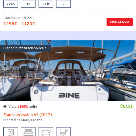
4 cab
11
51 ft
2
GAMMA DI PREZZO
VISUALIZZA
1296€ - 4120€
Disponibilità in tempo reale
C8151
Visto
115631
volte
Elan Impression 45 (2017)
Biograd na Moru, Croazia