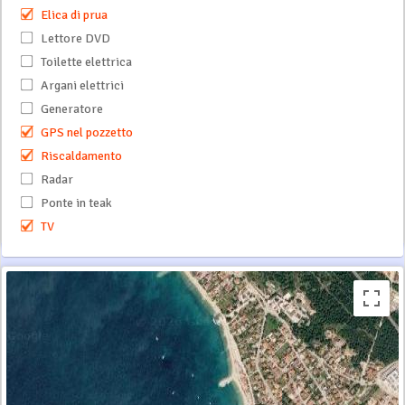
Elica di prua
Lettore DVD
Toilette elettrica
Argani elettrici
Generatore
GPS nel pozzetto
Riscaldamento
Radar
Ponte in teak
TV