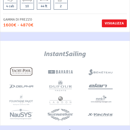
4 cab
10
44 ft
2
GAMMA DI PREZZO
VISUALIZZA
1600€ - 4870€