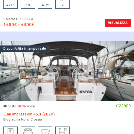
4 cab
10
45 ft
2
GAMMA DI PREZZO
VISUALIZZA
1480€ - 4300€
Disponibilità in tempo reale
C22009
Visto
88797
volte
Elan Impression 45.1 (2020)
Biograd na Moru, Croazia