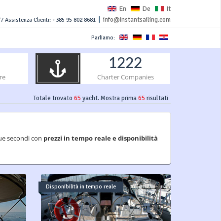
En
De
It
|
info@instantsailing.com
7 Assistenza Clienti: +385 95 802 8681
Parliamo:
1222
re
Charter Companies
Totale trovato
65
yacht. Mostra prima
65
risultati
 due secondi con
prezzi in tempo reale e disponibilità
Disponibilità in tempo reale