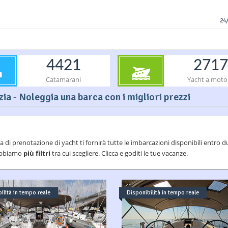
24/
4421
2717
Catamarani
Yacht a moto
ia - Noleggia una barca con i migliori prezzi
a di prenotazione di yacht ti fornirà tutte le imbarcazioni disponibili entro
i abbiamo
più filtri
tra cui scegliere. Clicca e goditi le tue vacanze.
ilità in tempo reale
Disponibilità in tempo reale