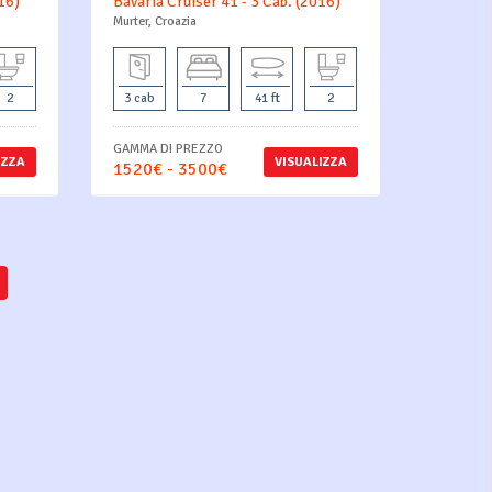
16)
Bavaria Cruiser 41 - 3 Cab. (2016)
Murter, Croazia
2
3 cab
7
41 ft
2
GAMMA DI PREZZO
IZZA
VISUALIZZA
1520€ - 3500€