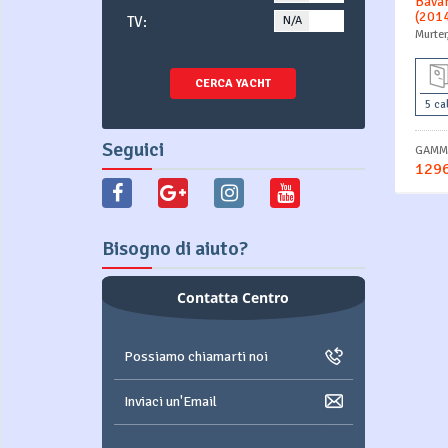
Bavar
(201
TV:
N/A
YES
Murter
CERCA YACHT
5 ca
Seguici
GAMMA
1296
Bisogno di aiuto?
Contatta Centro
Possiamo chiamarti noi
Inviaci un'Email