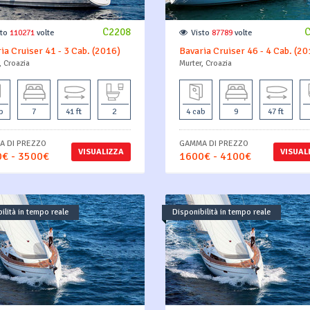
C2208
sto
110271
volte
Visto
87789
volte
ia Cruiser 41 - 3 Cab. (2016)
Bavaria Cruiser 46 - 4 Cab. (20
, Croazia
Murter, Croazia
b
7
41 ft
2
4 cab
9
47 ft
 DI PREZZO
GAMMA DI PREZZO
VISUALIZZA
VISUAL
€ - 3500€
1600€ - 4100€
ilità in tempo reale
Disponibilità in tempo reale