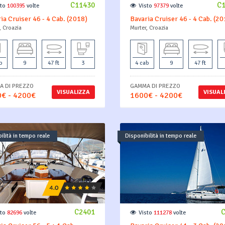
C11430
C
sto
100395
volte
Visto
97379
volte
ia Cruiser 46 - 4 Cab. (2018)
Bavaria Cruiser 46 - 4 Cab. (20
, Croazia
Murter, Croazia
b
9
47 ft
3
4 cab
9
47 ft
 DI PREZZO
GAMMA DI PREZZO
VISUALIZZA
VISUAL
€ - 4200€
1600€ - 4200€
ilità in tempo reale
Disponibilità in tempo reale
C2401
sto
82696
volte
Visto
111278
volte