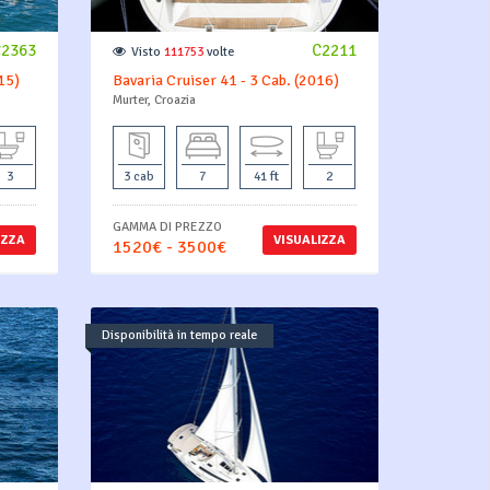
C2363
C2211
Visto
111753
volte
15)
Bavaria Cruiser 41 - 3 Cab. (2016)
Murter, Croazia
3
3 cab
7
41 ft
2
GAMMA DI PREZZO
IZZA
VISUALIZZA
1520€ - 3500€
Disponibilità in tempo reale