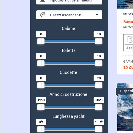
Tipologia di vela maestra
Vi
Prezzi ascendenti
Bavar
Murter
Cabine
0
10
3 ca
Toilette
0
10
GAMMA
1520
Cuccette
0
20
Disponib
Anno di costruzione
1950
2026
Lunghezza yacht
0ft
150ft