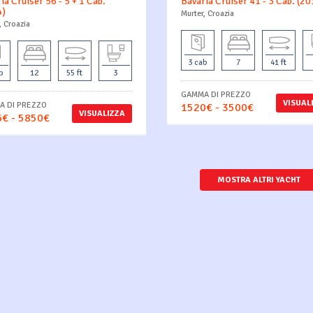
ia Cruiser 56 - 5 + 1 Cab.
Bavaria Cruiser 41 - 3 Cab. (20
4)
Murter, Croazia
, Croazia
3 cab
7
41 ft
b
12
55 ft
3
GAMMA DI PREZZO
VISUAL
 DI PREZZO
1520€ - 3500€
VISUALIZZA
€ - 5850€
MOSTRA ALTRI YACHT