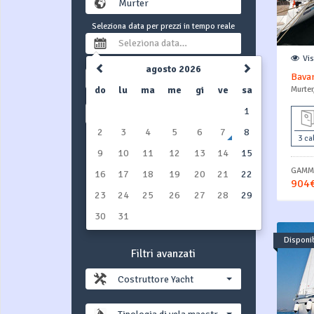
Seleziona data per prezzi in tempo reale
Vi
agosto 2026
Bavar
1 settimana
do
lu
ma
me
gi
ve
sa
Murter
1
Barca a vela
2
3
4
5
6
7
8
3 ca
CERCA YACHT
9
10
11
12
13
14
15
GAMMA
16
17
18
19
20
21
22
Includi le barche attualmente in
904€
pre-prenotazione (opzione)
23
24
25
26
27
28
29
30
31
NO
YES
Disponib
Filtri avanzati
Costruttore Yacht