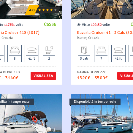
C6536
sto
117551
volte
Visto
109152
volte
ia Cruiser 41S (2017)
Bavaria Cruiser 41 - 3 Cab. (20
, Croazia
Murter, Croazia
b
8
41 ft
2
3 cab
7
41 ft
 DI PREZZO
GAMMA DI PREZZO
VISUALIZZA
VISUAL
 - 3140€
1520€ - 3500€
ilità in tempo reale
Disponibilità in tempo reale