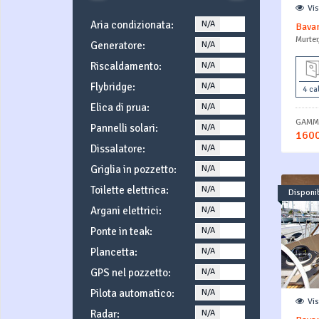
Vi
Aria condizionata:
N/A
YES
Bavar
Murter
Generatore:
N/A
YES
Riscaldamento:
N/A
YES
Flybridge:
N/A
YES
4 ca
Elica di prua:
N/A
YES
GAMMA
Pannelli solari:
N/A
YES
1600
Dissalatore:
N/A
YES
Griglia in pozzetto:
N/A
YES
Toilette elettrica:
N/A
YES
Disponib
Argani elettrici:
N/A
YES
Ponte in teak:
N/A
YES
Plancetta:
N/A
YES
GPS nel pozzetto:
N/A
YES
Pilota automatico:
N/A
YES
Vi
Radar:
N/A
YES