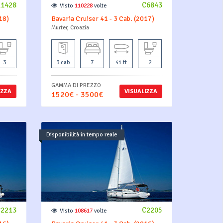
11428
C6843
Visto
110228
volte
18)
Bavaria Cruiser 41 - 3 Cab. (2017)
Murter, Croazia
3
3 cab
7
41 ft
2
GAMMA DI PREZZO
IZZA
VISUALIZZA
1520€ - 3500€
Disponibilità in tempo reale
C2213
C2205
Visto
108617
volte