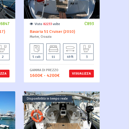
C6847
C893
Visto
82233
volte
17)
Bavaria 51 Cruiser (2010)
Murter, Croazia
2
5 cab
11
49 ft
3
GAMMA DI PREZZO
IZZA
VISUALIZZA
1600€ - 4200€
Disponibilità in tempo reale