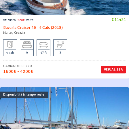
C11421
Visto
99908
volte
Bavaria Cruiser 46 - 4 Cab. (2018)
Murter, Croazia
4 cab
9
47 ft
3
GAMMA DI PREZZO
VISUALIZZA
1600€ - 4200€
Disponibilità in tempo reale