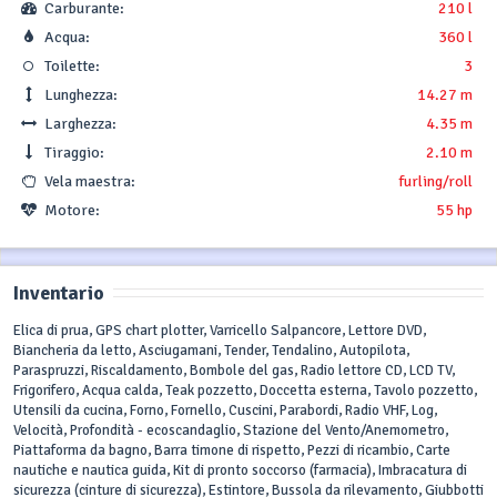
Carburante:
210 l
Acqua:
360 l
Toilette:
3
Lunghezza:
14.27 m
Larghezza:
4.35 m
Tiraggio:
2.10 m
Vela maestra:
furling/roll
Motore:
55 hp
Inventario
Elica di prua, GPS chart plotter, Varricello Salpancore, Lettore DVD,
Biancheria da letto, Asciugamani, Tender, Tendalino, Autopilota,
Paraspruzzi, Riscaldamento, Bombole del gas, Radio lettore CD, LCD TV,
Frigorifero, Acqua calda, Teak pozzetto, Doccetta esterna, Tavolo pozzetto,
Utensili da cucina, Forno, Fornello, Cuscini, Parabordi, Radio VHF, Log,
Velocità, Profondità - ecoscandaglio, Stazione del Vento/Anemometro,
Piattaforma da bagno, Barra timone di rispetto, Pezzi di ricambio, Carte
nautiche e nautica guida, Kit di pronto soccorso (farmacia), Imbracatura di
sicurezza (cinture di sicurezza), Estintore, Bussola da rilevamento, Giubbotti