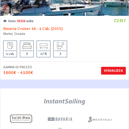
C2357
Visto
98368
volte
Bavaria Cruiser 46 - 4 Cab. (2015)
Murter, Croazia
4 cab
9
47 ft
3
GAMMA DI PREZZO
VISUALIZZA
1600€ - 4100€