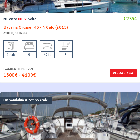
C2364
Visto
88539
volte
Bavaria Cruiser 46 - 4 Cab. (2015)
Murter, Croazia
4 cab
9
47 ft
3
GAMMA DI PREZZO
VISUALIZZA
1600€ - 4100€
Disponibilità in tempo reale