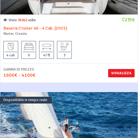
C2356
Visto
95062
volte
Bavaria Cruiser 46 - 4 Cab. (2015)
Murter, Croazia
4 cab
9
47 ft
3
GAMMA DI PREZZO
VISUALIZZA
1600€ - 4100€
Disponibilità in tempo reale