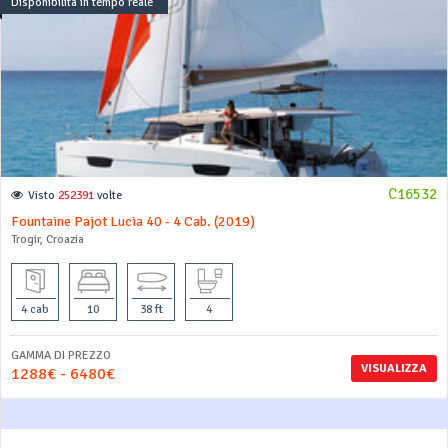
Disponibilità in tempo reale
C16532
Visto
252391
volte
Fountaine Pajot Lucia 40 - 4 Cab. (2019)
Trogir, Croazia
4 cab
10
38 ft
4
GAMMA DI PREZZO
VISUALIZZA
1288€ - 6480€