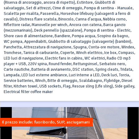
(Riserva di ancoraggio, ancora di rispetto), Estintore, Giubbotti di
salvataggio, Set di attrezzi, Cime di ormeggio, Pompa di sentina - Manuale,
Scaletta per risalita, Passerella, Horseshoe lifebuoy (salvagenti a ferro di
cavallo), Distress flare scatola, Binocolo, Canna d'acqua, Nebbia corno,
Riflettore radar, Manovelle per winch, Ancora con catena, Barca gancio
(mezzomarinaio), Deck pennello (spazzalone), Pompa di sentina - Electric,
Shore cavo di alimentazione, Bandiere, Pompa acqua, Scopino da bagno,
WC pompa, Appendiabiti, Giubbotto di salvataggio (salvagente) (bambini),
Panchetta, Attrezzatura di navigazione, Spugna, Conta-ore motore, Windex,
Tronchese, Tanica di carburante, Coperte, Winch elettrico, Ice box, Compass,
LED luci di navigazione, Electric fans in cabins, WC elettrici, Radio CD mp3
player + USB, 220V spina, Round fender, Rettungsinsel, Serbatoio nero,
Carte nautiche, Batteria di avviamento, DSC station, Spring cleats, Tridata,
Lampada, LED luci esterne ambiance, Luci interne a LED, Deck luci, Torcia,
Service batteries, Winch, Bitte di ormeggio, Scaldabagno, Flybridge, Diesel
filter, Kitchen towel, USB sockets, Flag, Rescue sling (Life sling), Side galley,
Electrical filter coffee maker
Il prezzo include: fuoribordo, SUP, asciugamani