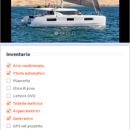
Inventario
Aria condizionata
Pilota automatico
Plancetta
Elica di prua
Lettore DVD
Toilette elettrica
Argani elettrici
Generatore
GPS nel pozzetto