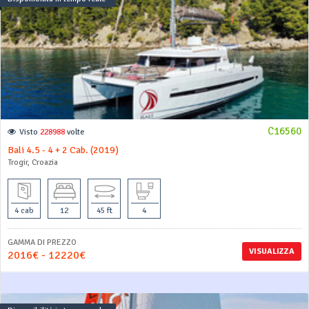
C16560
Visto
228988
volte
Bali 4.5 - 4 + 2 Cab. (2019)
Trogir, Croazia
4 cab
12
45 ft
4
GAMMA DI PREZZO
VISUALIZZA
2016€ - 12220€