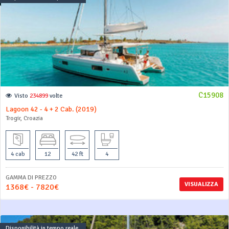
C15908
Visto
234899
volte
Lagoon 42 - 4 + 2 Cab. (2019)
Trogir, Croazia
4 cab
12
42 ft
4
GAMMA DI PREZZO
VISUALIZZA
1368€ - 7820€
Disponibilità in tempo reale