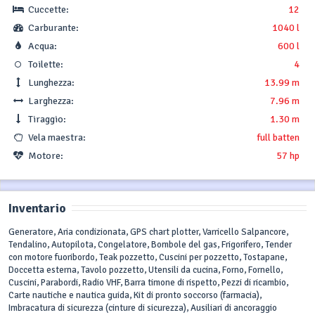
Cuccette:
12
Carburante:
1040 l
Acqua:
600 l
Toilette:
4
Lunghezza:
13.99 m
Larghezza:
7.96 m
Tiraggio:
1.30 m
Vela maestra:
full batten
Motore:
57 hp
Inventario
Generatore, Aria condizionata, GPS chart plotter, Varricello Salpancore,
Tendalino, Autopilota, Congelatore, Bombole del gas, Frigorifero, Tender
con motore fuoribordo, Teak pozzetto, Cuscini per pozzetto, Tostapane,
Doccetta esterna, Tavolo pozzetto, Utensili da cucina, Forno, Fornello,
Cuscini, Parabordi, Radio VHF, Barra timone di rispetto, Pezzi di ricambio,
Carte nautiche e nautica guida, Kit di pronto soccorso (farmacia),
Imbracatura di sicurezza (cinture di sicurezza), Ausiliari di ancoraggio