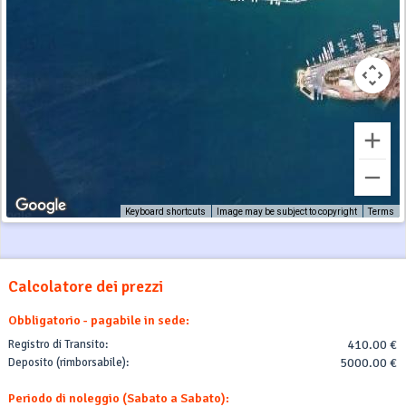
Keyboard shortcuts
Image may be subject to copyright
Terms
Calcolatore dei prezzi
Obbligatorio - pagabile in sede:
Registro di Transito:
410.00 €
Deposito (rimborsabile):
5000.00 €
Periodo di noleggio (Sabato a Sabato):