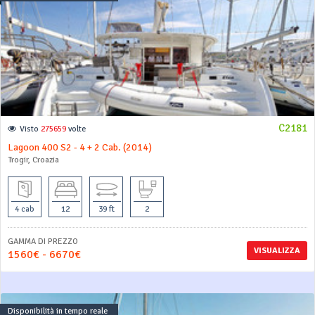
C2181
Visto
275659
volte
Lagoon 400 S2 - 4 + 2 Cab. (2014)
Trogir, Croazia
4 cab
12
39 ft
2
GAMMA DI PREZZO
VISUALIZZA
1560€ - 6670€
Disponibilità in tempo reale